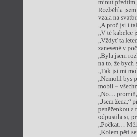
minut předtím, 
Rozběhla jsem s
vzala na svatb
„A proč jsi i t
„V té kabelce 
„Vždyť ta leten
zanesené v poč
„Byla jsem roz
na to, že bych 
„Tak jsi mi mo
„Nemohl bys pr
mobil – všechn
„No… promiň,
„Jsem žena,“ 
peněženkou a t
odpustila si, p
„Počkat… Měla 
„Kolem pěti se