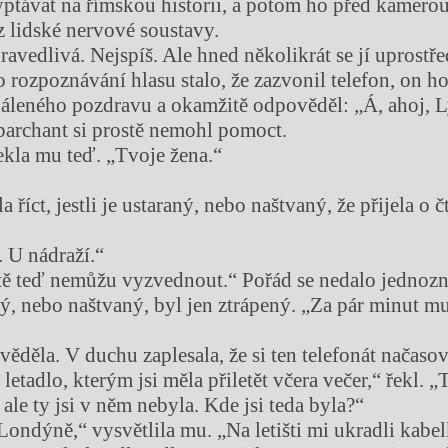
ptávat na římskou historii, a potom ho před kamero
z lidské nervové soustavy.
avedlivá. Nejspíš. Ale hned několikrát se jí uprostřed
rozpoznávání hlasu stalo, že zazvonil telefon, on ho 
dáleného pozdravu a okamžitě odpověděl: „Á, ahoj, 
archant si prostě nemohl pomoct.
řekla mu teď. „Tvoje žena.“
a říct, jestli je ustaraný, nebo naštvaný, že přijela o 
. U nádraží.“
ě teď nemůžu vyzvednout.“ Pořád se nedalo jednozna
aný, nebo naštvaný, byl jen ztrápený. „Za pár minut m
ěděla. V duchu zaplesala, že si ten telefonát načasov
letadlo, kterým jsi měla přiletět včera večer,“ řekl. „
ale ty jsi v něm nebyla. Kde jsi teda byla?“
Londýně,“ vysvětlila mu. „Na letišti mi ukradli kabel