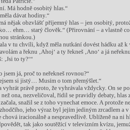
teda Patricie.“
aní. Má hodně osobitý hlas.“
měla dávat hodiny.“
má nějak obzvlášť příjemný hlas – jen osobitý, protož
o… ehm… starý člověk.“ (Přirovnání – a vlastně co
lnou stránkou.)
vala v tu chvíli, když měla nutkání dovést hádku až k
zavolám a řeknu ‚Ahoj‘ a ty řekneš ‚Ano‘ a já neřeknu
 ‚Jsi to ty?‘“
to jsem já, proč to neřekneš rovnou?“
jsem si jistý… Musím o tom přemýšlet.“
vyhrát právě proto, že vyhrávala vždycky. On se po
než ona, nezveličoval, řídil se pravidly debaty, hlas 
 začala, snažil se z toho vynechat emoce. A protože n
zhodčího, jeho výraz byl jejím jediným zrcadlem a v
e chová iracionálně a nespravedlivě. Ublíženě na ni h
dpovědět, tak jako soutěžící v televizním kvízu, jemu