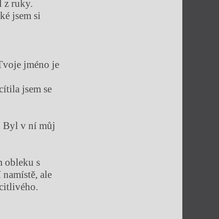
l z ruky.
ké jsem si
 Tvoje jméno je
ítila jsem se
 Byl v ní můj
 obleku s
 namístě, ale
citlivého.