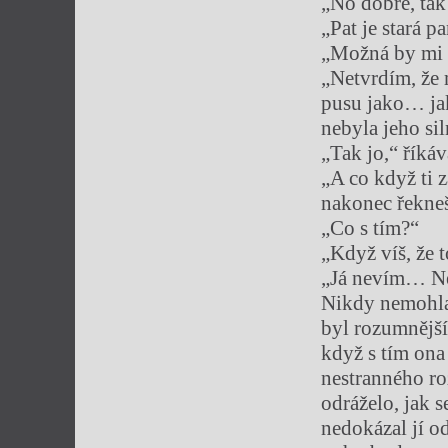
„No dobře, tak 
„Pat je stará p
„Možná by mi 
„Netvrdím, že 
pusu jako… jak
nebyla jeho si
„Tak jo,“ říká
„A co když ti 
nakonec řekneš:
„Co s tím?“
„Když víš, že 
„Já nevím… Ne
Nikdy nemohla 
byl rozumnější 
když s tím ona
nestranného ro
odráželo, jak s
nedokázal jí o