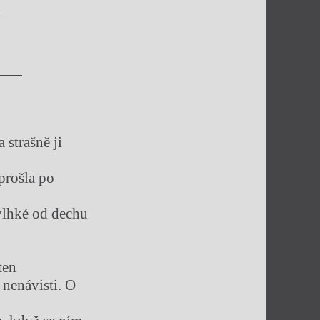
a
 strašně ji
 prošla po
 vlhké od dechu
ten
 nenávisti. O