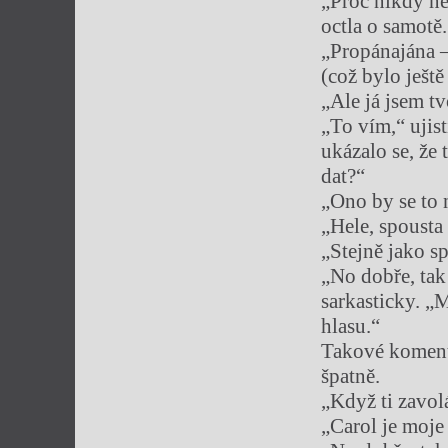
„Proč nikdy ne
octla o samotě.
„Propánajána –
(což bylo ješt
„Ale já jsem tv
„To vím,“ ujist
ukázalo se, že 
dat?“
„Ono by se to 
„Hele, spoust
„Stejně jako s
„No dobře, tak
sarkasticky. „
hlasu.“
Takové komentá
špatně.
„Když ti zavol
„Carol je moje 