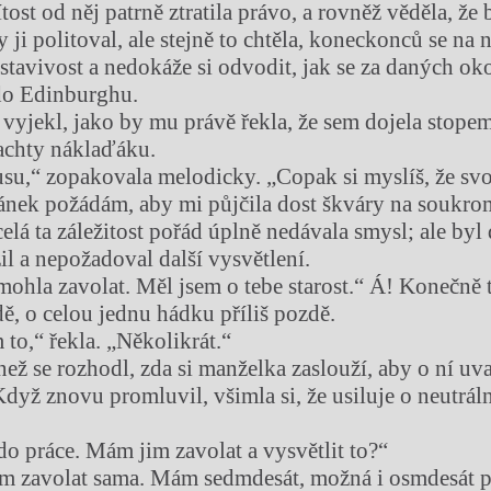
ítost od něj patrně ztratila právo, a rovněž věděla, že 
 ji politoval, ale stejně to chtěla, koneckonců se na n
stavivost a nedokáže si odvodit, jak se za daných ok
do Edinburghu.
vyjekl, jako by mu právě řekla, že sem dojela stopem
achty náklaďáku.
su,“ zopakovala melodicky. „Copak si myslíš, že svo
ánek požádám, aby mi půjčila dost škváry na soukro
elá ta záležitost pořád úplně nedávala smysl; ale byl
zil a nepožadoval další vysvětlení.
mohla zavolat. Měl jsem o tebe starost.“ Á! Konečně 
ě, o celou jednu hádku příliš pozdě.
to,“ řekla. „Několikrát.“
než se rozhodl, zda si manželka zaslouží, aby o ní uv
yž znovu promluvil, všimla si, že usiluje o neutrální
do práce. Mám jim zavolat a vysvětlit to?“
m zavolat sama. Mám sedmdesát, možná i osmdesát p