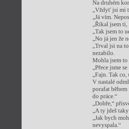
Na druhém konc
„Vždyť jsi mi t
„Já vím. Nepos
„Říkal jsem ti
„Tak jsem to ud
„No já jen že
„Trval jsi na t
nezabilo.
Mohla jsem to z
„Přece jsme se 
„Fajn. Tak co,
V nastalé odmlc
porafat během 
do práce.“
„Dobře,“ přisv
„A ty jdeš tak
„Jak bych mohl
nevyspala.“