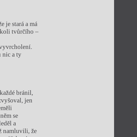
e je stará a má
koli tvůrčího –
 vyvrcholení.
 nic a ty
každé bránil,
zvyšoval, jen
eměli
 něm se
leděl a
ž namluvili, že