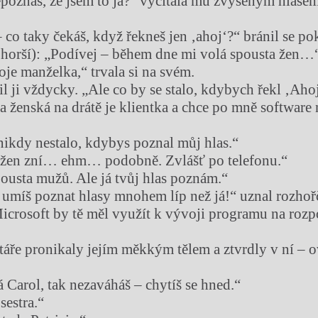
poznáš, že jsem to já?“ vyčítala mu zvýšeným hlase
 co taky čekáš, když řekneš jen ‚ahoj‘?“ bránil se p
ě horší): „Podívej – během dne mi volá spousta žen…
oje manželka,“ trvala si na svém.
il ji vždycky. „Ale co by se stalo, kdybych řekl ‚Aho
ta ženská na drátě je klientka a chce po mně software
nikdy nestalo, kdybys poznal můj hlas.“
a žen zní… ehm… podobně. Zvlášť po telefonu.“
pousta mužů. Ale já tvůj hlas poznám.“
 umíš poznat hlasy mnohem líp než já!“ uznal rozhoř
Microsoft by tě měl využít k vývoji programu na roz
ře pronikaly jejím měkkým tělem a ztvrdly v ní – 
á Carol, tak nezaváháš – chytíš se hned.“
sestra.“