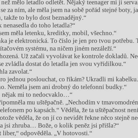
než mělo letadlo odletět. Nějaký teenager mi ji serva
e za ním, ale měla jsem na sobě pořád stejné boty, ja
u, takže to bylo dost beznadějný.“
ak nenasedla do toho letadla?“
jsem měla letenku, kreditky, mobil, všechno.“
ka je elektronická. To číslo je jen pro tvou potřebu.
ítačovém systému, na ničem jiném nezáleží.“
hozená. Už začali vyvolávat ke kontrole dokladů. Nec
se zvládla dostat do letadla jen svou vyřídilkou.“
hla zavolat.“
o jednou poslouchat, co říkám? Ukradli mi kabelku.
o. Neměla jsem ani drobný do telefonní budky.“
 nějak mi to nedocvaklo…“
připomněla mu uštěpačně. „Nechodím v tmavomodrém
elefonem po kapsách.“ Věděla, že ta uštěpačnost není
rotože věděla, že on jí co nevidět řekne něco stejně ne
jsi zhruba… Bože, o kolik peněz jsi přišla?“
t liber,“ odpověděla. „V hotovosti.“