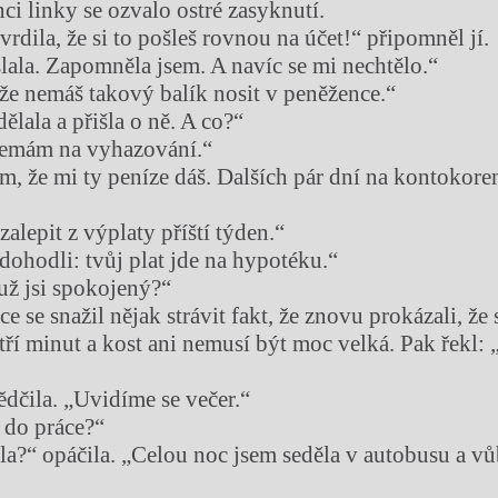
i linky se ozvalo ostré zasyknutí.
vrdila, že si to pošleš rovnou na účet!“ připomněl jí.
lala. Zapomněla jsem. A navíc se mi nechtělo.“
, že nemáš takový balík nosit v peněžence.“
ělala a přišla o ně. A co?“
 nemám na vyhazování.“
om, že mi ty peníze dáš. Dalších pár dní na kontokore
alepit z výplaty příští týden.“
dohodli: tvůj plat jde na hypotéku.“
 už jsi spokojený?“
e se snažil nějak strávit fakt, že znovu prokázali, že
tří minut a kost ani nemusí být moc velká. Pak řekl: 
ědčila. „Uvidíme se večer.“
y do práce?“
a?“ opáčila. „Celou noc jsem seděla v autobusu a vů