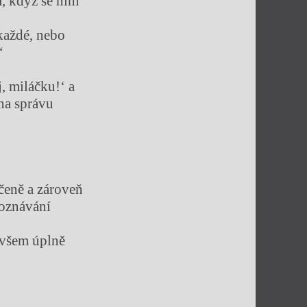
m, když se ním
okaždé, nebo
“
j, miláčku!‘ a
 na správu
čeně a zároveň
poznávání
ovšem úplně