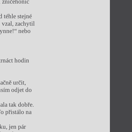
u zničehonic
 téhle stejné
vzal, zachytil
Lynne!“ nebo
čtrnáct hodin
čně určit,
usím odjet do
ala tak dobře.
To přistálo na
ku, jen pár