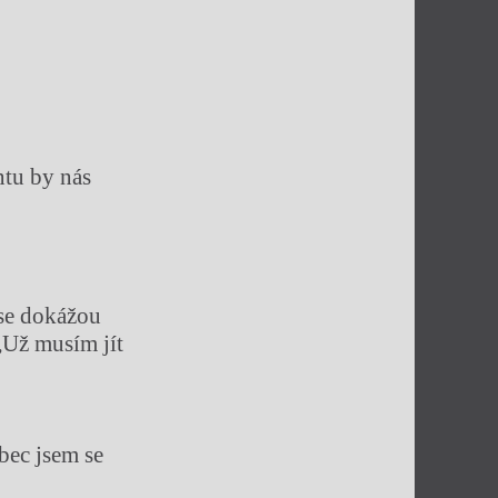
ntu by nás
 se dokážou
„Už musím jít
bec jsem se