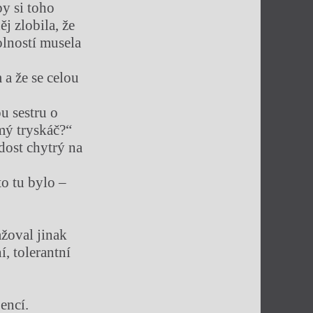
by si toho
ěj zlobila, že
olností musela
 a že se celou
u sestru o
mý tryskáč?“
 dost chytrý na
to tu bylo –
ažoval jinak
, tolerantní
encí.