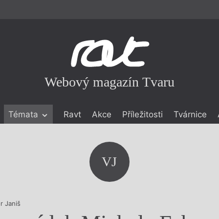
Webový magazín Tvaru
Témata
Ravt
Akce
Příležitosti
Tvárnice
ické literatuře
icistika
zí
VJ
eflexe
onialismu
r Janiš