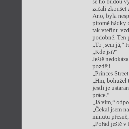
se ho budou vy
začali zkoušet 
Ano, byla nespr
pitomé hádky o 
tak vteřinu vz
podobně. Ten p
„To jsem já,“ 
„Kde jsi?“
Ještě nedokázal
později.
„Princes Street
„Hm, bohužel t
jestli je ustar
práce.“
„Já vím,“ odpov
„Čekal jsem na 
minutu přesně, 
„Pořád ještě v 