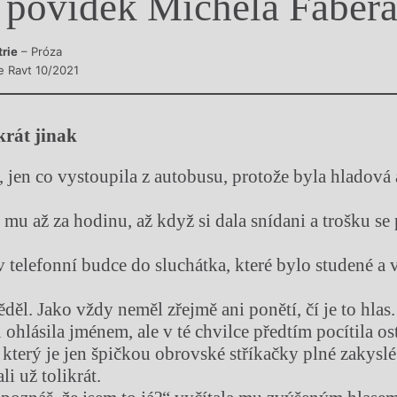
 povídek Michela Faber
y
trie
– Próza
e Ravt 10/2021
krát jinak
 jen co vystoupila z autobusu, protože byla hladová a
mu až za hodinu, až když si dala snídani a trošku se
v telefonní budce do sluchátka, které bylo studené a
ěl. Jako vždy neměl zřejmě ani ponětí, čí je to hlas.
ohlásila jménem, ale v té chvilce předtím pocítila os
 který je jen špičkou obrovské stříkačky plné zakyslé
li už tolikrát.