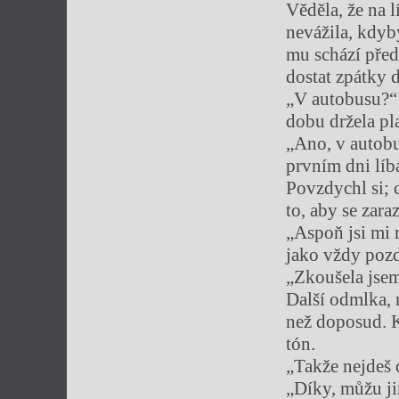
Věděla, že na l
nevážila, kdyby
mu schází před
dostat zpátky 
„V autobusu?“ 
dobu držela pl
„Ano, v autobu
prvním dni líb
Povzdychl si; c
to, aby se zara
„Aspoň jsi mi 
jako vždy pozd
„Zkoušela jsem 
Další odmlka, 
než doposud. Kd
tón.
„Takže nejdeš 
„Díky, můžu ji