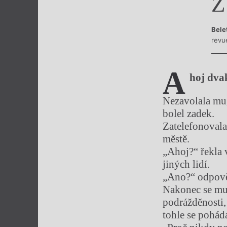
Z
Výroční cen
Bele
revu
A
hoj dva
Nezavolala mu,
bolel zadek.
Zatelefonovala 
městě.
„Ahoj?“ řekla 
jiných lidí.
„Ano?“ odpověd
Nakonec se mu 
podrážděnosti,
tohle se poháda