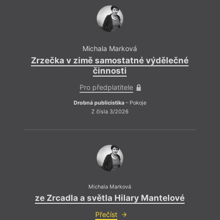
překladatelka často spolupracuje s
nakladatelstvím Argo. V roce 2003 získala v
rámci Ceny Josefa Jungmanna tvůrčí cenu za
překlad knihy
Dáma, která měla ráda čisté
záchodky
od J. P. Donleavyho. V roce 2007 byla
nominována na stejnou cenu za překlad knihy Marka
Michala Marková
Haddona
Problémové partie
.
Zrzečka v zimě samostatné výdělečné
Zr
činnosti
Pro předplatitele
Drobná publicistika
– Pokoje
Z čísla 3/2026
Michala Marková
ze Zrcadla a světla Hilary Mantelové
Přečíst