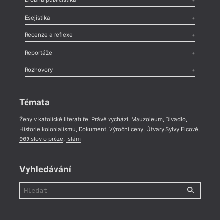
Drobná publicistika
Odlesk
,
Zasláno
,
Nezařazené
,
Novinky v Tvaru
,
Slovo
,
Výročí
,
Esejistika
Nekrolog
,
Glosa
,
Sloupek
,
Pozvánka
,
Literární soutěž
,
Komentář
,
Celá rubrika
Esej
,
Pádlo
,
Úvaha
,
Texty
,
Studie
,
Celá rubrika
Recenze a reflexe
Recenze
,
Dvakrát
,
Horké párky
,
969 slov o próze
,
Reportáže
Méně slov o próze
,
Celá rubrika
Literární zítřky
,
Reportáž
,
Literární život
,
Divadlo
,
Kritický ohlas
,
Rozhovory
Celá rubrika
Rozhovor
,
Anketa
,
Celá rubrika
Témata
Ženy v katolické literatuře
,
Právě vychází
,
Mauzoleum
,
Divadlo
,
Historie kolonialismu
,
Dokument
,
Výroční ceny
,
Útvary Sylvy Ficové
,
969 slov o próze
,
Islám
Vyhledávání