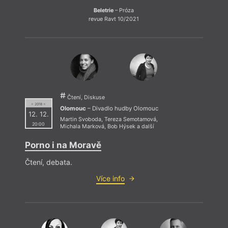
Beletrie
– Próza
revue Ravt 10/2021
Čtení, Diskuse
= 2018 =
Olomouc
– Divadlo hudby Olomouc
12. 12.
Martin Svoboda
,
Tereza Semotamová
,
20:00
Michala Marková
,
Bob Hýsek
a další
Porno i na Moravě
Čtení, debata.
Více info