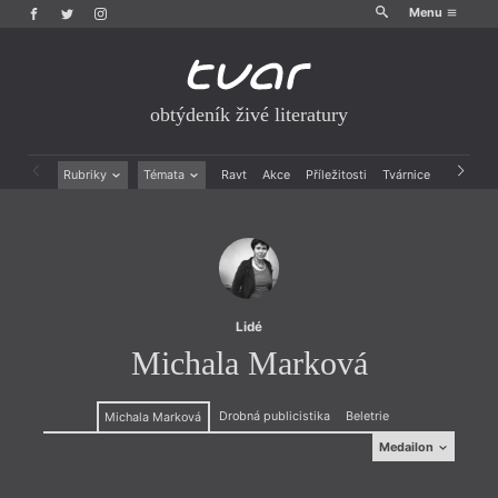
Menu
obtýdeník živé literatury
Rubriky
Témata
Ravt
Akce
Příležitosti
Tvárnice
Archiv
Beletrie
Ženy v katolické literatuře
Drobná publicistika
Právě vychází
Esejistika
Mauzoleum
Recenze a reflexe
Divadlo
Reportáže
Historie kolonialismu
Rozhovory
Dokument
Lidé
Výroční ceny
Michala Marková
Drobná publicistika
Beletrie
Michala Marková
Medailon
Medailon
(1974 ) je překládá z angličtiny a francouzštiny. Jako