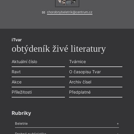
chorobnybeletrik@centrum.cz
iTvar
obtýdeník živé literatury
Aktuální číslo
Tvárnice
Ravt
O časopisu Tvar
Akce
Archiv čísel
Příležitosti
Předplatné
Rubriky
Beletrie
Poezie
,
Próza
,
Dokumenty
,
Drama
,
Celá rubrika