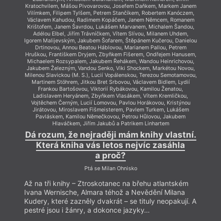
Kratochvilem, Mášou Pivovarovou, Josefem Daňkem, Markem Janem
Vilímkem, Filipem Tylšem, Petrem Stančíkem, Robertem Kanóczem,
Václavem Kahudou, Radimem Kopáčem, Janem Němcem, Romanem
Krištofem, Janem Šavrdou, Lukášem Marvanem, Michalem Šandou,
Adélou Elbel, Jiřím Trávníčkem, Vítem Slívou, Milanem Uhdem,
Igorem Malijevským, Jakubem Šofarem, Štěpánem Kučerou, Danielou
Drtinovou, Annou Beatou Háblovou, Marianem Pallou, Petrem
Hruškou, Františkem Dryjem, Zbyňkem Fišerem, Ondřejem Hanusem,
Michaelem Rozsypalem, Jakubem Řehákem, Wandou Heinrichovou,
Jakubem Železným, Vandou Senko, Viki Shockem, Markétou Novou,
Milenou Slavickou (M. S.), Lucií Vopálenskou, Terezou Semotamovou,
Martinem Stöhrem, Jitkou Bret Srbovou, Václavem Bidlem, Lydií
Frankou Bartošovou, Viktorií Rybákovou, Kamilou Ženatou,
Ladislavem Heryánem, Zbyňkem Vlasákem, Vítem Kremličkou,
Vojtěchem Černým, Lucií Lomovou, Pavlou Horákovou, Kristýnou
Jirátovou, Miroslavem Fišmeisterem, Pavlem Turkem, Lukášem
Pavláskem, Kamilou Němečkovou, Petrou Hůlovou, Jakubem
Hlaváčkem, Jiřím Jakubů a Patrikem Linhartem
Dá rozum, že nejraději mám knihy vlastní.
Která kniha vás letos nejvíc zasáhla
a proč?
Ptá se Milan Ohnisko
Až na tři knihy – Ztroskotanec na břehu atlantském
Ivana Wernische, Almara téhož a Nevědění Milana
Kudery, které zazněly dvakrát – se tituly neopakují. A
pestré jsou i žánry, a dokonce jazyky…