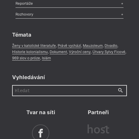
Recenze
,
Dvakrát
,
Horké párky
,
969 slov o próze
,
Reportáže
Méně slov o próze
,
Celá rubrika
Literární zítřky
,
Reportáž
,
Literární život
,
Divadlo
,
Kritický ohlas
,
Rozhovory
Celá rubrika
Rozhovor
,
Anketa
,
Celá rubrika
Témata
Ženy v katolické literatuře
,
Právě vychází
,
Mauzoleum
,
Divadlo
,
Historie kolonialismu
,
Dokument
,
Výroční ceny
,
Útvary Sylvy Ficové
,
969 slov o próze
,
Islám
Vyhledávání
Tvar na síti
Partneři