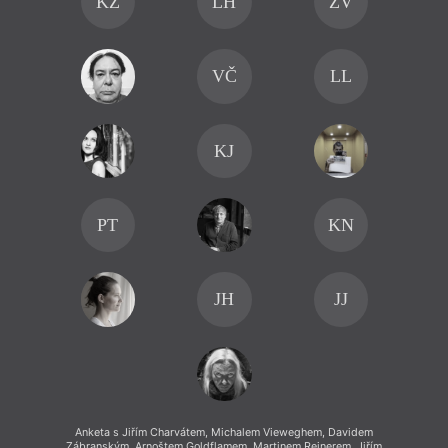
KŽ
LH
ZV
VČ
LL
KJ
PT
KN
JH
JJ
Anketa s Jiřím Charvátem, Michalem Vieweghem, Davidem
Zábranským, Arnoštem Goldflamem, Martinem Reinerem, Jiřím