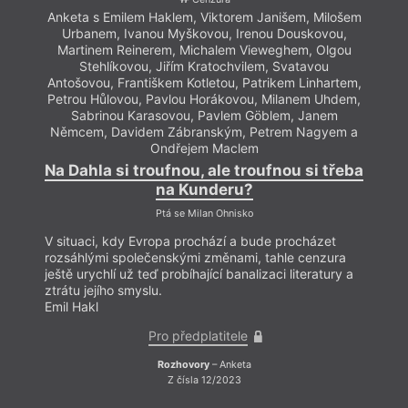
Anketa s Emilem Haklem, Viktorem Janišem, Milošem
Urbanem, Ivanou Myškovou, Irenou Douskovou,
Martinem Reinerem, Michalem Vieweghem, Olgou
Stehlíkovou, Jiřím Kratochvilem, Svatavou
Antošovou, Františkem Kotletou, Patrikem Linhartem,
Petrou Hůlovou, Pavlou Horákovou, Milanem Uhdem,
Sabrinou Karasovou, Pavlem Göblem, Janem
Němcem, Davidem Zábranským, Petrem Nagyem a
Ondřejem Maclem
Na Dahla si troufnou, ale troufnou si třeba
na Kunderu?
Ptá se Milan Ohnisko
V situaci, kdy Evropa prochází a bude procházet
rozsáhlými společenskými změnami, tahle cenzura
ještě urychlí už teď probíhající banalizaci literatury a
ztrátu jejího smyslu.
Emil Hakl
Pro předplatitele
Rozhovory
– Anketa
Z čísla 12/2023