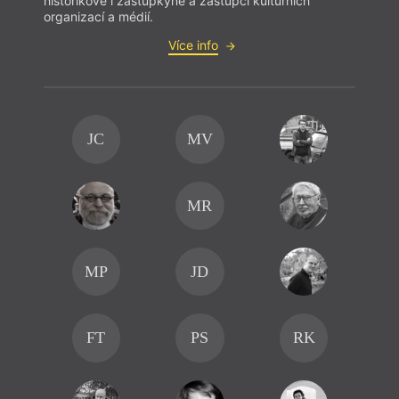
historikové i zástupkyně a zástupci kulturních
organizací a médií.
Více info
JC
MV
MR
MP
JD
FT
PS
RK