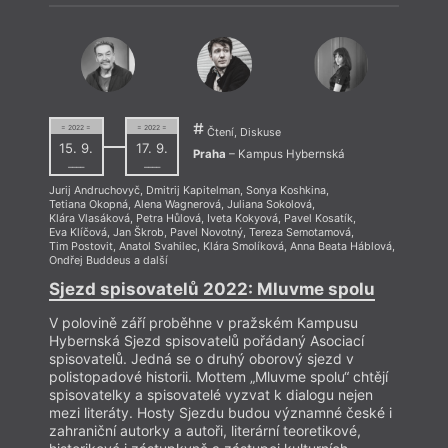
= 2022 =
= 2022 =
Čtení, Diskuse
15. 9.
17. 9.
Praha
– Kampus Hybernská
––––
––––
Jurij Andruchovyč
,
Dmitrij Kapitelman
,
Sonya Koshkina
,
Tetiana Okopná
,
Alena Wagnerová
,
Juliana Sokolová
,
Klára Vlasáková
,
Petra Hůlová
,
Iveta Kokyová
,
Pavel Kosatík
,
Eva Klíčová
,
Jan Škrob
,
Pavel Novotný
,
Tereza Semotamová
,
Tim Postovit
,
Anatol Svahilec
,
Klára Smolíková
,
Anna Beata Háblová
,
Ondřej Buddeus
a další
Sjezd spisovatelů 2022: Mluvme spolu
V polovině září proběhne v pražském Kampusu
Hybernská Sjezd spisovatelů pořádaný Asociací
spisovatelů. Jedná se o druhý oborový sjezd v
polistopadové historii. Mottem „Mluvme spolu“ chtějí
spisovatelky a spisovatelé vyzvat k dialogu nejen
mezi literáty. Hosty Sjezdu budou významné české i
zahraniční autorky a autoři, literární teoretikové,