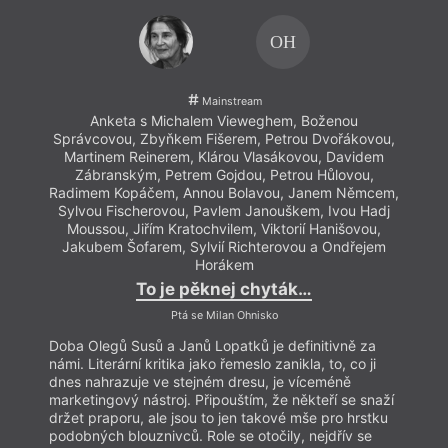
OH
Mainstream
Anketa s Michalem Vieweghem, Boženou
Správcovou, Zbyňkem Fišerem, Petrou Dvořákovou,
Sprá
Martinem Reinerem, Klárou Vlasákovou, Davidem
Mar
Zábranským, Petrem Gojdou, Petrou Hůlovou,
Z
Radimem Kopáčem, Annou Bolavou, Janem Němcem,
Radi
Sylvou Fischerovou, Pavlem Janouškem, Ivou Hadj
Sylv
Moussou, Jiřím Kratochvilem, Viktorií Hanišovou,
Mou
Jakubem Šofarem, Sylvií Richterovou a Ondřejem
Jak
Horákem
To je pěknej chyták…
Ptá se Milan Ohnisko
Doba Olegů Susů a Janů Lopatků je definitivně za
Doba 
námi. Literární kritika jako řemeslo zanikla, to, co ji
námi. 
dnes nahrazuje ve stejném dresu, je víceméně
dnes 
marketingový nástroj. Připouštím, že někteří se snaží
marke
držet praporu, ale jsou to jen takové mše pro hrstku
držet
podobných blouznivců. Role se otočily, nejdřív se
podob