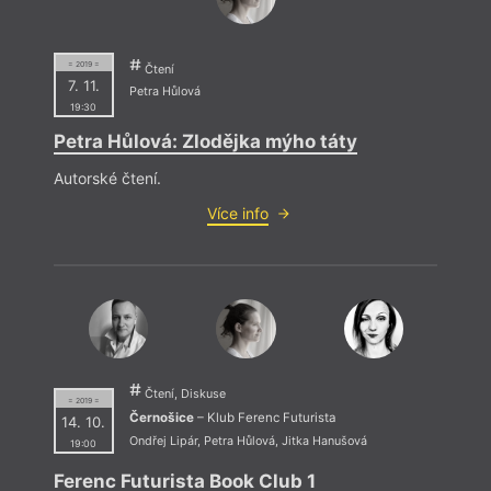
= 2019 =
Čtení
7. 11.
Petra Hůlová
19:30
Petra Hůlová: Zlodějka mýho táty
Autorské čtení.
Více info
Čtení, Diskuse
= 2019 =
Černošice
– Klub Ferenc Futurista
14. 10.
Ondřej Lipár
,
Petra Hůlová
,
Jitka Hanušová
19:00
Ferenc Futurista Book Club 1