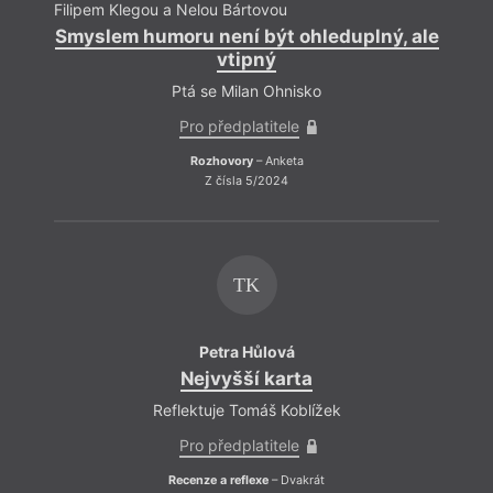
Filipem Klegou a Nelou Bártovou
Filip
Smyslem humoru není být ohleduplný, ale
Smys
vtipný
Ptá se Milan Ohnisko
Pro předplatitele
Rozhovory
– Anketa
Z čísla 5/2024
TK
Petra Hůlová
Nejvyšší karta
Reflektuje Tomáš Koblížek
Pro předplatitele
Recenze a reflexe
– Dvakrát