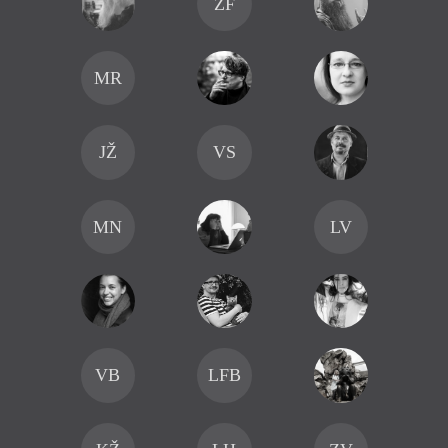
ZF
Pa
Dá r
K
MR
Až na
JŽ
VS
Ivana
Kuder
pestr
MN
LV
VB
LFB