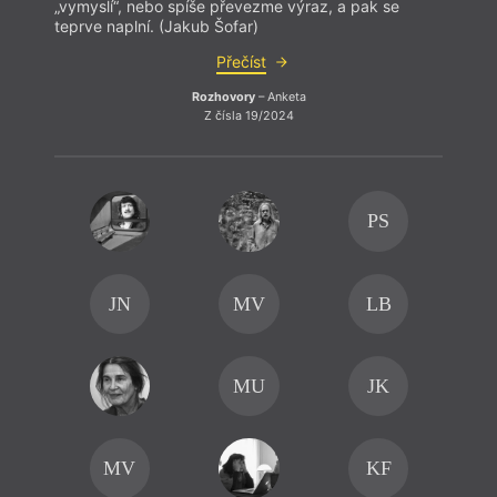
„vymyslí“, nebo spíše převezme výraz, a pak se
„vymy
teprve naplní. (Jakub Šofar)
teprv
Přečíst
Rozhovory
– Anketa
Z čísla 19/2024
PS
JN
MV
LB
MU
JK
MV
KF