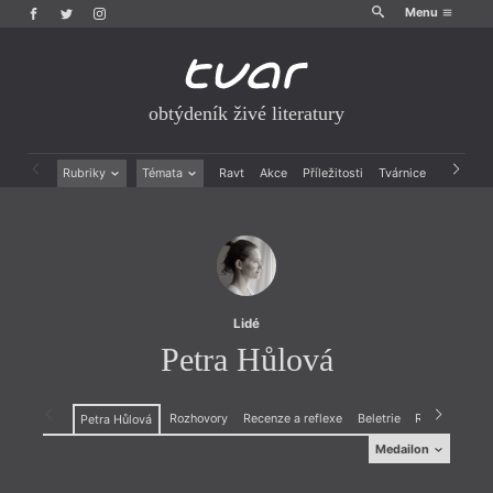
Menu
obtýdeník živé literatury
Rubriky
Témata
Ravt
Akce
Příležitosti
Tvárnice
Archiv
Beletrie
Ženy v katolické literatuře
Drobná publicistika
Právě vychází
Esejistika
Mauzoleum
Recenze a reflexe
Divadlo
Reportáže
Historie kolonialismu
Rozhovory
Dokument
Lidé
Výroční ceny
Petra Hůlová
Rozhovory
Recenze a reflexe
Beletrie
Reportáže
Petra Hůlová
Medailon
Medailon
(1979), spisovatelka.
Zlodějka mýho táty
je její