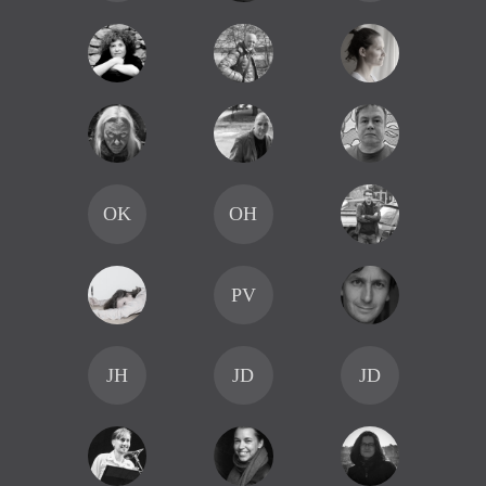
OK
OH
PV
JH
JD
JD