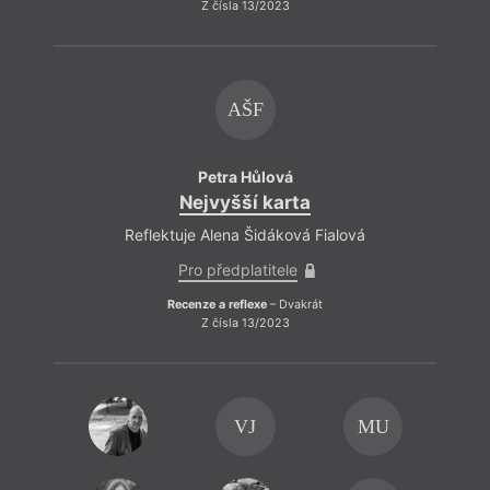
Z čísla 13/2023
AŠF
Petra Hůlová
Nejvyšší karta
Reflektuje Alena Šidáková Fialová
Pro předplatitele
Recenze a reflexe
– Dvakrát
Z čísla 13/2023
Anket
Ur
Mar
VJ
MU
Antoš
Petr
S