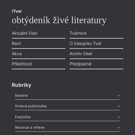
iTvar
obtýdeník živé literatury
Aktuální číslo
Tvárnice
Ravt
O časopisu Tvar
Akce
Archiv čísel
Příležitosti
Předplatné
Rubriky
Beletrie
Poezie
,
Próza
,
Dokumenty
,
Drama
,
Celá rubrika
Drobná publicistika
Odlesk
,
Zasláno
,
Nezařazené
,
Novinky v Tvaru
,
Slovo
,
Výročí
,
Esejistika
Nekrolog
,
Glosa
,
Sloupek
,
Pozvánka
,
Literární soutěž
,
Komentář
,
Celá rubrika
Esej
,
Pádlo
,
Úvaha
,
Texty
,
Studie
,
Celá rubrika
Recenze a reflexe