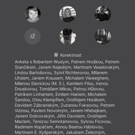
JŽ
Korektnost
Anketa s Robertem Wudym, Petrem Hruškou, Petrem
Anket
Stančíkem, Janem Nejedlým, Martinem Veselovským,
Stanč
Lindou Bartošovou, Sylvií Richterovou, Milanem
Lindo
Uhdem, Janem Krausem, Michalem Vieweghem,
Uhde
Milenou Slavickou (M. S.), Kamilem Filou, Irenou
Milen
Douskovou, Tomášem Míkou, Petrou Hůlovou,
Dousk
Patrikem Linhartem, Emilem Haklem, Michalem
Patri
Šandou, Otou Klempířem, Ondřejem Horákem,
Šando
Davidem Zábranským, Zuzanou Fuksovou, Petrem
David
Vizinou, Pavlem Novotným, Janem Hřebejkem,
Vizin
Janem Dobrovským, Jiřím Davidem, Ondřejem
Janem
Maclem, Terezou Semotamovou, Sylvou Ficovou,
Macle
Radimem Kopáčem, Annou Beatou Háblovou,
Radim
Martinem E. Kyšperským, Jakubem Železným,
Marti