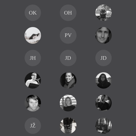
OK
OH
PV
JH
JD
JD
JŽ