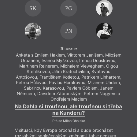
SK
PG
PN
Cenzura
Anketa s Emilem Haklem, Viktorem Janišem, Milošem
Anket
Urbanem, Ivanou Myškovou, Irenou Douskovou,
Ur
Martinem Reinerem, Michalem Vieweghem, Olgou
Mar
Stehlíkovou, Jiřím Kratochvilem, Svatavou
Antošovou, Františkem Kotletou, Patrikem Linhartem,
Antoš
Petrou Hůlovou, Pavlou Horákovou, Milanem Uhdem,
Petr
Sabrinou Karasovou, Pavlem Göblem, Janem
S
Němcem, Davidem Zábranským, Petrem Nagyem a
Němc
Ondřejem Maclem
Na Dahla si troufnou, ale troufnou si třeba
Na D
na Kunderu?
Ptá se Milan Ohnisko
V situaci, kdy Evropa prochází a bude procházet
V sit
rozsáhlými společenskými změnami, tahle cenzura
rozsá