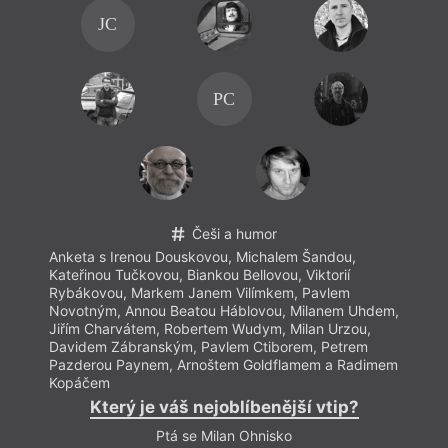
připr
JC
spisov
někol
nich 
PC
Češi a humor
Anketa s Irenou Douskovou, Michalem Šandou,
Kateřinou Tučkovou, Biankou Bellovou, Viktorií
Rybákovou, Markem Janem Vilímkem, Pavlem
Novotným, Annou Beatou Háblovou, Milanem Uhdem,
Jiřím Charvátem, Robertem Wudym, Milan Urzou,
Davidem Zábranským, Pavlem Ctiborem, Petrem
Pazderou Paynem, Arnoštem Goldflamem a Radimem
Kopáčem
Který je váš nejoblíbenější vtip?
Ptá se Milan Ohnisko