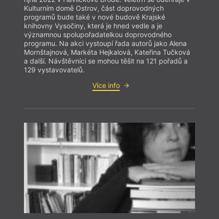
Kulturním domě Ostrov, část doprovodných
programů bude také v nové budově Krajské
knihovny Vysočiny, která je hned vedle a je
významnou spolupořadatelkou doprovodného
programu. Na akci vystoupí řada autorů jako Alena
Mornštajnová, Markéta Hejkalová, Kateřina Tučková
a další. Návštěvníci se mohou těšit na 121 pořadů a
129 vystavovatelů.
Více info
Anket
Kateř
Rybák
Novot
Jiřím
David
Pazde
Kopá