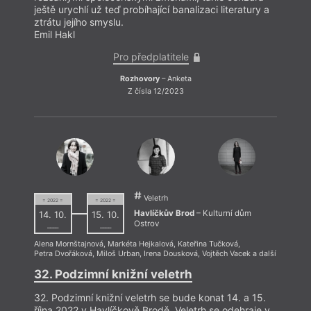
ještě urychlí už teď probíhající banalizaci literatury a
ještě 
ztrátu jejího smyslu.
ztrátu
Emil Hakl
Emil 
Pro předplatitele
Rozhovory
– Anketa
Z čísla 12/2023
Veletrh
= 2022 =
= 2022 =
Havlíčkův Brod
– Kulturní dům
14. 10.
15. 10.
Ostrov
––––
––––
Alena Mornštajnová
,
Markéta Hejkalová
,
Kateřina Tučková
,
Petra Dvořáková
,
Miloš Urban
,
Irena Dousková
,
Vojtěch Vacek
a další
32. Podzimní knižní veletrh
32. Podzimní knižní veletrh se bude konat 14. a 15.
října 2022 v Havlíčkově Brodě. Veletrh se odehraje v