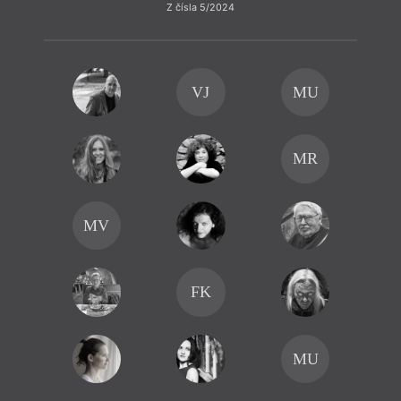
Z čísla 5/2024
VJ
MU
MR
MV
FK
MU