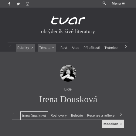
Menu
obtýdeník živé literatury
Rubriky
Témata
Ravt
Akce
Příležitosti
Tvárnice
Archiv
Beletrie
Ženy v katolické literatuře
Drobná publicistika
Právě vychází
Esejistika
Mauzoleum
Recenze a reflexe
Divadlo
Reportáže
Historie kolonialismu
Rozhovory
Dokument
Lidé
Výroční ceny
Irena Dousková
Rozhovory
Beletrie
Recenze a reflexe
Drobná pub
Irena Dousková
Medailon
Medailon
(1964, Příbram), prozaička, pochází z
divadelní