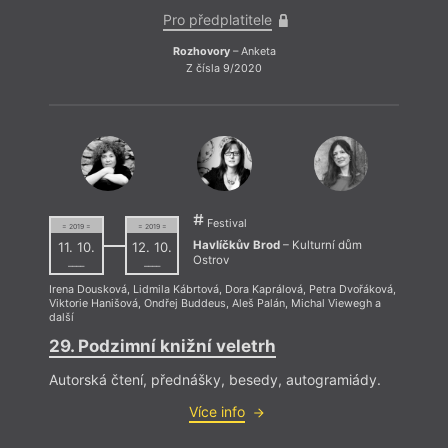
Pro předplatitele
Rozhovory
– Anketa
Z čísla 9/2020
To, c
vrací
mám t
Festival
= 2019 =
= 2019 =
Havlíčkův Brod
– Kulturní dům
11. 10.
12. 10.
Ostrov
––––
––––
Irena Dousková
,
Lidmila Kábrtová
,
Dora Kaprálová
,
Petra Dvořáková
,
Viktorie Hanišová
,
Ondřej Buddeus
,
Aleš Palán
,
Michal Viewegh
a
další
29. Podzimní knižní veletrh
Autorská čtení, přednášky, besedy, autogramiády.
Více info