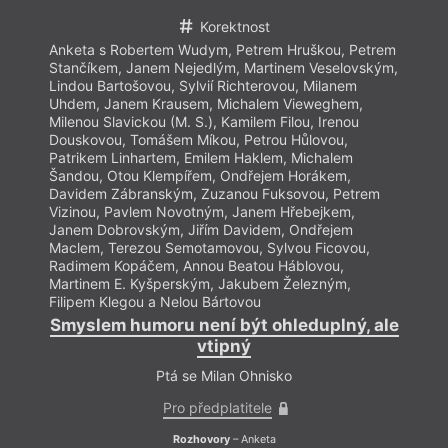
Korektnost
Anketa s Robertem Wudym, Petrem Hruškou, Petrem
Anket
Stančíkem, Janem Nejedlým, Martinem Veselovským,
Stanč
Lindou Bartošovou, Sylvií Richterovou, Milanem
Lindo
Uhdem, Janem Krausem, Michalem Vieweghem,
Uhde
Milenou Slavickou (M. S.), Kamilem Filou, Irenou
Milen
Douskovou, Tomášem Míkou, Petrou Hůlovou,
Dousk
Patrikem Linhartem, Emilem Haklem, Michalem
Patri
Šandou, Otou Klempířem, Ondřejem Horákem,
Šando
Davidem Zábranským, Zuzanou Fuksovou, Petrem
David
Vizinou, Pavlem Novotným, Janem Hřebejkem,
Vizin
Janem Dobrovským, Jiřím Davidem, Ondřejem
Janem
Maclem, Terezou Semotamovou, Sylvou Ficovou,
Macle
Radimem Kopáčem, Annou Beatou Háblovou,
Radim
Martinem E. Kyšperským, Jakubem Železným,
Marti
Filipem Klegou a Nelou Bártovou
Filip
Smyslem humoru není být ohleduplný, ale
Smys
vtipný
Ptá se Milan Ohnisko
Pro předplatitele
Rozhovory
– Anketa