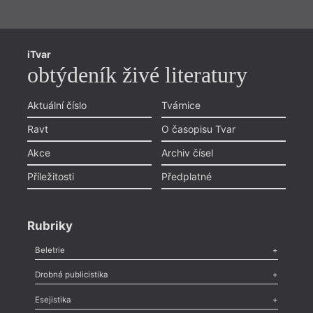
iTvar
obtýdeník živé literatury
Aktuální číslo
Tvárnice
Ravt
O časopisu Tvar
Akce
Archiv čísel
Příležitosti
Předplatné
Rubriky
Beletrie
Poezie
,
Próza
,
Dokumenty
,
Drama
,
Celá rubrika
Drobná publicistika
Odlesk
,
Zasláno
,
Nezařazené
,
Novinky v Tvaru
,
Slovo
,
Výročí
,
Esejistika
Nekrolog
,
Glosa
,
Sloupek
,
Pozvánka
,
Literární soutěž
,