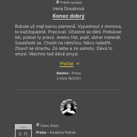
Právě vychází
Irena Dousková
Konec dobrý
Bobule už mají barvu plamenů. Vypadnout z domova,
to každopádně. Pracovat. Účastnit se dění. Potkávat
lidi, potkat ty pravý. Anebo číst, psát, sbírat materiál.
Soustředit se. Chodit na němčinu. Něco našetřit.
Zbavit se strachu. Ze sebe a ze samoty. Dává to
smysl. Všechno teď dává smysl.
Přečíst
Beletrie
– Próza
Z čísla 18/2021
Čtení, Křest
= 2021 =
Praha
– Kavárna Potrvá
2. 11.