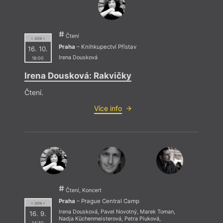
Čtení
= 2018 =
Praha
– Knihkupectví Přístav
16. 10.
Irena Dousková
18:00
Irena Dousková: Rakvičky
Čtení.
Více info
Čtení, Koncert
Praha
– Prague Central Camp
= 2018 =
Irena Dousková
,
Pavel Novotný
,
Marek Toman
,
16. 9.
Nadja Küchenmeisterová
,
Petra Piuková
,
14:30