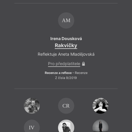
AM
Anket
Irena Dousková
Tomáš
Petkev
Rakvičky
Reflektuje Aneta Mladějovská
Pro předplatitele
Politi
Recenze a reflexe
– Recenze
chara
Z čísla 9/2019
jejic
nebo 
nadřa
použí
ohrož
CR
Zajíma
denně
IV