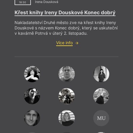
Irena Dousková
18:30
Křest knihy Ireny Douskové Konec dobrý
Nakladatelství Druhé město zve na křest knihy Ireny
Douskové s názvem Konec dobrý, který se uskuteční
v kavárně Potrvá v úterý 2. listopadu.
Více info
R
Vö
Krist
Kra
Pie
Rá
MU
K let