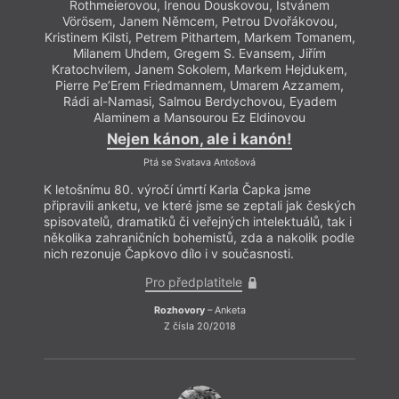
Rothmeierovou, Irenou Douskovou, Istvánem
Vörösem, Janem Němcem, Petrou Dvořákovou,
Kristinem Kilsti, Petrem Pithartem, Markem Tomanem,
Milanem Uhdem, Gregem S. Evansem, Jiřím
Kratochvilem, Janem Sokolem, Markem Hejdukem,
Pierre Pe’Erem Friedmannem, Umarem Azzamem,
Rádi al-Namasi, Salmou Berdychovou, Eyadem
Alaminem a Mansourou Ez Eldinovou
Nejen kánon, ale i kanón!
Ptá se Svatava Antošová
K letošnímu 80. výročí úmrtí Karla Čapka jsme
připravili anketu, ve které jsme se zeptali jak českých
spisovatelů, dramatiků či veřejných intelektuálů, tak i
několika zahraničních bohemistů, zda a nakolik podle
nich rezonuje Čapkovo dílo i v současnosti.
Pro předplatitele
Rozhovory
– Anketa
Z čísla 20/2018