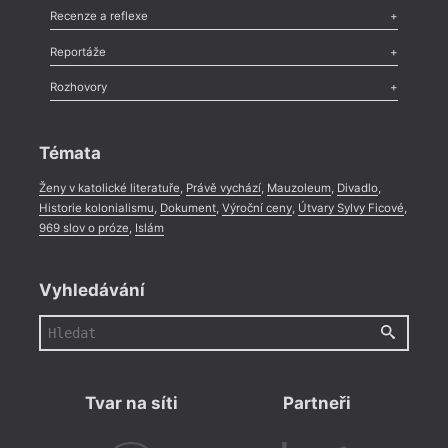
Komentář
,
Celá rubrika
Esej
,
Pádlo
,
Úvaha
,
Texty
,
Studie
,
Celá rubrika
Recenze a reflexe
Recenze
,
Dvakrát
,
Horké párky
,
969 slov o próze
,
Reportáže
Méně slov o próze
,
Celá rubrika
Literární zítřky
,
Reportáž
,
Literární život
,
Divadlo
,
Kritický ohlas
,
Rozhovory
Celá rubrika
Rozhovor
,
Anketa
,
Celá rubrika
Témata
Ženy v katolické literatuře
,
Právě vychází
,
Mauzoleum
,
Divadlo
,
Historie kolonialismu
,
Dokument
,
Výroční ceny
,
Útvary Sylvy Ficové
,
969 slov o próze
,
Islám
Vyhledávání
Tvar na síti
Partneři