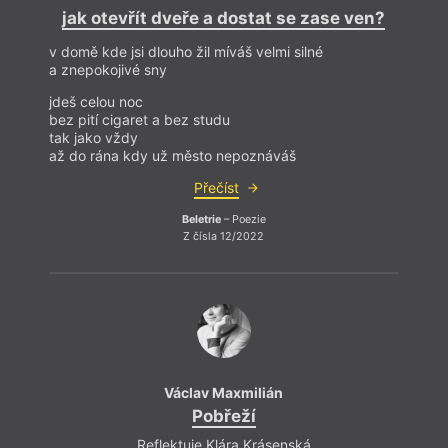
jak otevřít dveře a dostat se zase ven?
v domě kde jsi dlouho žil míváš velmi silné
a znepokojivé sny
jdeš celou noc
bez pití cigaret a bez studu
tak jako vždy
až do rána kdy už město nepoznáváš
Přečíst
Beletrie
– Poezie
Z čísla 12/2022
Václav Maxmilián
Pobřeží
Reflektuje Klára Krásenská