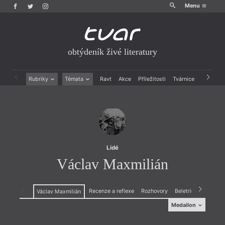
Menu
obtýdeník živé literatury
Rubriky
Témata
Ravt
Akce
Příležitosti
Tvárnice
Archiv
Beletrie
Ženy v katolické literatuře
Drobná publicistika
Právě vychází
Esejistika
Mauzoleum
Recenze a reflexe
Divadlo
Reportáže
Historie kolonialismu
Rozhovory
Dokument
Lidé
Výroční ceny
Václav Maxmilián
Recenze a reflexe
Rozhovory
Beletrie
Václav Maxmilián
Medailon
Medailon
(1987)