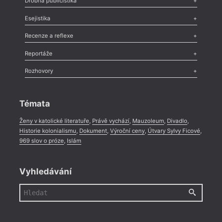
Drobná publicistika
Odlesk
,
Zasláno
,
Nezařazené
,
Novinky v Tvaru
,
Slovo
,
Výročí
,
Esejistika
Nekrolog
,
Glosa
,
Sloupek
,
Pozvánka
,
Literární soutěž
,
Komentář
,
Celá rubrika
Esej
,
Pádlo
,
Úvaha
,
Texty
,
Studie
,
Celá rubrika
Recenze a reflexe
Recenze
,
Dvakrát
,
Horké párky
,
969 slov o próze
,
Reportáže
Méně slov o próze
,
Celá rubrika
Literární zítřky
,
Reportáž
,
Literární život
,
Divadlo
,
Kritický ohlas
,
Rozhovory
Celá rubrika
Rozhovor
,
Anketa
,
Celá rubrika
Témata
Ženy v katolické literatuře
,
Právě vychází
,
Mauzoleum
,
Divadlo
,
Historie kolonialismu
,
Dokument
,
Výroční ceny
,
Útvary Sylvy Ficové
,
969 slov o próze
,
Islám
Vyhledávání