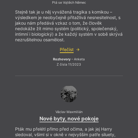
Ptá se Vojtěch Němec
Stejně tak je u něj vyvážená tragika s komikou –
výsledkem je neobyčejně přitažlivá nesnesitelnost, s
jakou nám předává vzkaz o tom, že člověk
nedokáže žít mimo systém (politický, společenský,
intimní i biologický) a že každý systém v sobě skrývá
nezrušitelnou osamělost.
Přečíst
Rozhovory
– Anketa
Z čísla 11/2023
Václav Maxmilián
Nové byty, nové pokoje
K
Pták mu přelétl přímo před očima, a jak jej Harry
sledoval, všiml si v okně v nejvyšším patře siluety,