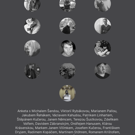
Anketa s Michalem Šandou, Viktorií Rybákovou, Marianem Pallou,
Jakubem Řehákem, Václavem Kahudou, Patrikem Linhartem,
Štěpánem Kučerou, Janem Němcem, Terezou Šustkovou, Zdeňkem
Volfem, Davidem Zábranským, Ondřejem Hanusem, Klárou
Krásenskou, Markem Janem Vilímkem, Josefem Kučerou, Františkem
Dryjem, Radimem Kopáčem, Martinem Stöhrem, Romanem Krištofem,