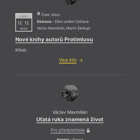
Čtení, Křest
= 2019 =
Ostrava
– Dům umění Ostrava
12. 12.
Václav Maxmilián
,
Martin Šenkypl
19:00
Nové knihy autorů Protimluvu
Křest.
Více info
Václav Maxmilián
Uťatá ruka znamená život
Pro předplatitele
Beletrie
– Poezie