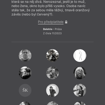
která se na něj dívá. Nerozeznal, jestli je to muž,
nebo žena, okno bylo příliš vysoko. Osoba navíc
stála tak, že za sebou měla těžký, tmavě oranžový
závěs (nebo byl červený?).
Pro předplatitele
Beletrie
– Próza
Z čísla 11/2023
Tomá
Micha
Dě
ŠK