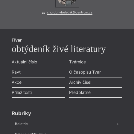
chorobnybeletrik@centrum.cz
iTvar
obtýdeník živé literatury
Aktuální číslo
Tvárnice
Ravt
O časopisu Tvar
Akce
Archiv čísel
Příležitosti
Předplatné
Rubriky
Beletrie
Poezie
,
Próza
,
Dokumenty
,
Drama
,
Celá rubrika