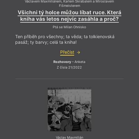
Václavem Maxmiliánem, Karlem Škrabalem a Miroslavem
Fišmeisterem
Všichni tý holce můžou líbat ruce. Která
kniha vás letos nejvíc zasáhla a proč?
Ptá se Milan Ohnisko
Ten příběh pro všechny; ta věda; ta tolkienovská
pasáž; ty barvy; celá ta kniha!
Přečíst
Rozhovory
– Anketa
Z čísla 21/2022
Václav Maxmilián