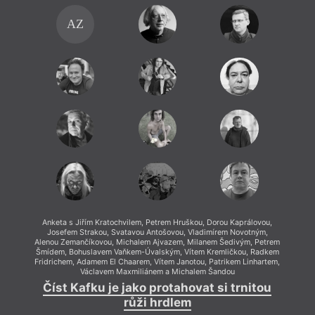
AZ
Anketa s Jiřím Kratochvilem, Petrem Hruškou, Dorou Kaprálovou,
Josefem Strakou, Svatavou Antošovou, Vladimírem Novotným,
Alenou Zemančíkovou, Michalem Ajvazem, Milanem Šedivým, Petrem
Šmídem, Bohuslavem Vaňkem-Úvalským, Vítem Kremličkou, Radkem
Fridrichem, Adamem El Chaarem, Vítem Janotou, Patrikem Linhartem,
Václavem Maxmiliánem a Michalem Šandou
Číst Kafku je jako protahovat si trnitou
růži hrdlem