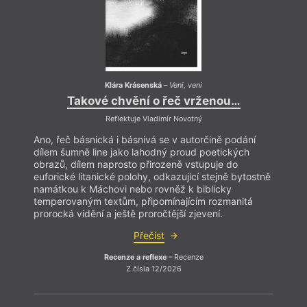
namát
tempe
proroc
Klára Krásenská
–
Veni, veni
Takové chvění o řeč vrženou…
Reflektuje Vladimír Novotný
Ano, řeč básnická i básnivá se v autorčině podání
dílem šumně line jako lahodný proud poetických
obrazů, dílem naprosto přirozeně vstupuje do
euforické litanické polohy, odkazující stejně bytostně
namátkou k Máchovi nebo rovněž k biblicky
temperovaným textům, připomínajícím rozmanitá
prorocká vidění a ještě proročtější zjevení.
Přečíst
Recenze a reflexe
– Recenze
Z čísla 12/2026