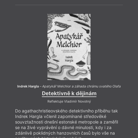
Indre
Do ag
Indre
souvz
se na
zdánl
nesli
Indrek Hargla
–
Apatykář Melchior a záhada chrámu svatého Olafa
Detektivně k dějinám
Reflektuje Vladimír Novotný
Do agathachristieovského detektivního příběhu tak
Indrek Hargla včlenil zapomínané středověké
souvztažnosti dnešní estonské metropole a zaměřil
se na živé vyprávění o dávné minulosti, kdy i za
zdánlivě poklidných hanzovních časů bylo vše na