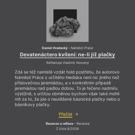
přísl
jerem
výsti
mít z
básní
Daniel Hradecký
–
Náměstí Práce
Devatenáctero kvílení: ne-li již plačky
Reflektuje Vladimír Novotný
Zdá se též namístě vzdát hold postřehu, že autorovo
Náměstí Práce z určitého hlediska není nic jiného než
příslovečnou jeremiádou, a v konkrétním případě
jeremiádou nad padlou dobou. To je řečeno nadmíru
výstižně, s určitou obměnou bychom však také mohli
mít za to, že jde o neutěšené básnické plačky nebo o
básníkovy plačky.
Přečíst
Recenze a reflexe
– Recenze
Z čísla 8/2026