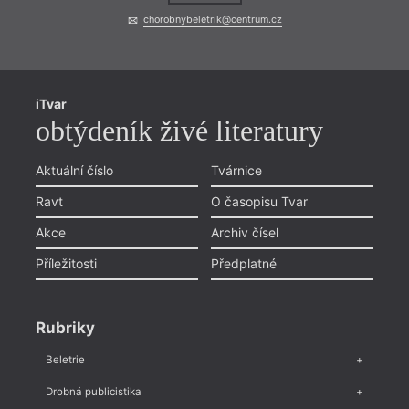
chorobnybeletrik@centrum.cz
iTvar
obtýdeník živé literatury
Aktuální číslo
Tvárnice
Ravt
O časopisu Tvar
Akce
Archiv čísel
Příležitosti
Předplatné
Rubriky
Beletrie
Poezie
,
Próza
,
Dokumenty
,
Drama
,
Celá rubrika
Drobná publicistika