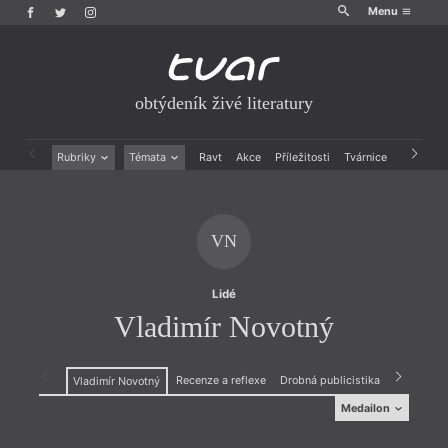
Menu
obtýdeník živé literatury
Rubriky
Témata
Ravt
Akce
Příležitosti
Tvárnice
Archiv
Beletrie
Ženy v katolické literatuře
Drobná publicistika
Právě vychází
Esejistika
Mauzoleum
VN
Recenze a reflexe
Divadlo
Reportáže
Historie kolonialismu
Rozhovory
Dokument
Lidé
Výroční ceny
Vladimír Novotný
Recenze a reflexe
Drobná publicistika
Rozhovory
Vladimír Novotný
Medailon
Medailon
(1946)