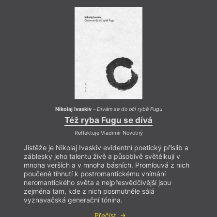
Nikolaj Ivaskiv
–
Dívám se do očí rybě Fugu
Též ryba Fugu se dívá
Reflektuje Vladimír Novotný
Jistěže je Nikolaj Ivaskiv evidentní poetický příslib a
Jistěž
záblesky jeho talentu živě a působivě světélkují v
záble
mnoha verších a v mnoha básních. Promlouvá z nich
mnoha
poučené tíhnutí k postromantickému vnímání
pouče
neromantického světa a nejpřesvědčivější jsou
nerom
zejména tam, kde z nich posmutněle sálá
zejmé
vyznavačská generační tónina.
vyzna
Přečíst