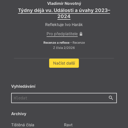
Vladimír Novotný
Týdny déjà vu. Události a úvahy 2023–
2024
Reflektuje Ivo Harák
Pro předplatitele
Recenze a reflexe
– Recenze
Z čísla 2/2026
Načíst další
Rok 2
Vyhledávání
scené
narýs
dominu
děje,
těmto 
Archivy
emocio
neres
Tištěná čísla
Ravt