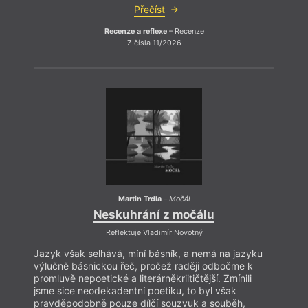
Přečíst
Recenze a reflexe
– Recenze
Z čísla 11/2026
Jazyk
výluč
promlu
jsme 
pravd
poněv
z huy
přede
nyněj
Martin Trdla
–
Močál
Neskuhrání z močálu
Reflektuje Vladimír Novotný
Jazyk však selhává, míní básník, a nemá na jazyku
výlučně básnickou řeč, pročež raději odbočme k
promluvě nepoetické a literárněkriitičtější. Zmínili
jsme sice neodekadentní poetiku, to byl však
pravděpodobně pouze dílčí souzvuk a souběh,