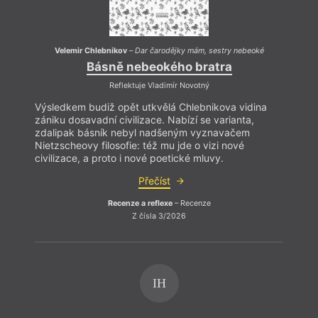
Velemir Chlebnikov
–
Dar čarodějky mám, sestry nebeoké
Básně nebeokého bratra
Reflektuje Vladimír Novotný
Výsledkem budiž opět utkvělá Chlebnikova vidina
zániku dosavadní civilizace. Nabízí se varianta,
zdalipak básník nebyl nadšeným vyznavačem
Nietzscheovy filosofie: též mu jde o vizi nové
Tý
civilizace, a proto i nové poetické mluvy.
Přečíst
Recenze a reflexe
– Recenze
Z čísla 3/2026
IH