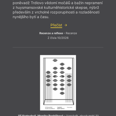
poněvadž Trdlovo vědomí močálů a bažin nepramení
z huysmansovské kulturněhistorické skepse, nýbrž
především z vrcholné rozporuplnosti a rozladěnosti
nynějšího bytí a času.
Přečíst
Recenze a reflexe
– Recenze
Z čísla 10/2026
Jiří
Ještě
soudí
určit
poněv
odliš
Kunder
exist
tzv. 
Jiří Kratochvil
,
Monika Rychlíková
–
Vyprávět, abych mohl žít