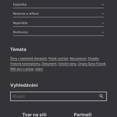
Odlesk
,
Zasláno
,
Nezařazené
,
Novinky v Tvaru
,
Slovo
,
Výročí
,
Esejistika
Nekrolog
,
Glosa
,
Sloupek
,
Pozvánka
,
Literární soutěž
,
Komentář
,
Celá rubrika
Esej
,
Pádlo
,
Úvaha
,
Texty
,
Studie
,
Celá rubrika
Recenze a reflexe
Recenze
,
Dvakrát
,
Horké párky
,
969 slov o próze
,
Reportáže
Méně slov o próze
,
Celá rubrika
Literární zítřky
,
Reportáž
,
Literární život
,
Divadlo
,
Kritický ohlas
,
Rozhovory
Celá rubrika
Rozhovor
,
Anketa
,
Celá rubrika
Témata
Ženy v katolické literatuře
,
Právě vychází
,
Mauzoleum
,
Divadlo
,
Historie kolonialismu
,
Dokument
,
Výroční ceny
,
Útvary Sylvy Ficové
,
969 slov o próze
,
Islám
Vyhledávání
Tvar na síti
Partneři