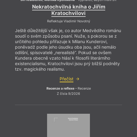
Nekratochvilná kniha o Jiřím
Kratochvilovi
Reflektuje Vladimír Novotný
Ještě důležitější však je, co autor Medvědího románu
soudí o svém způsobu psaní. Nuže, s pokorou se z
určitého pohledu přiřazuje k Milanu Kunderovi,
poněvadž podle jeho úsudku oba jsou, ačli nemálo
odlišní, spisovatelé „nerealisté“. Pokud se ovšem
Kundera obecně vzato hlásí k filosofii literárního
existencialismu, Kratochvilovi jsou prý bližší podněty
tzv. magického realismu.
Přečíst
Recenze a reflexe
– Recenze
Z čísla 9/2026
De
Zdá s
Náměs