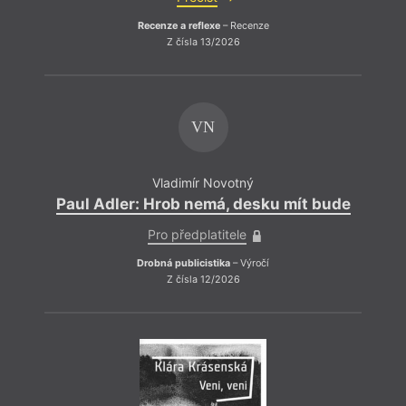
Recenze a reflexe
– Recenze
Z čísla 13/2026
VN
Vladimír Novotný
Paul Adler: Hrob nemá, desku mít bude
Pro předplatitele
Drobná publicistika
– Výročí
Z čísla 12/2026
Ano, 
dílem
obraz
eufor