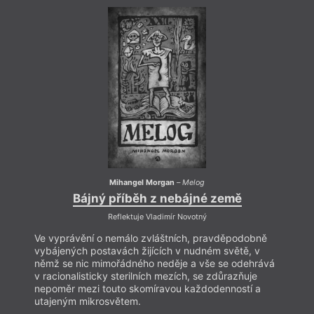
Ve vy
vybáj
němž 
v rac
nepom
utaje
Mihangel Morgan
–
Melog
Bájný příběh z nebájné země
Reflektuje Vladimír Novotný
Ve vyprávění o nemálo zvláštních, pravděpodobně
vybájených postavách žijících v nudném světě, v
němž se nic mimořádného neděje a vše se odehrává
v racionalisticky sterilních mezích, se zdůrazňuje
nepoměr mezi touto skomíravou každodenností a
utajeným mikrosvětem.