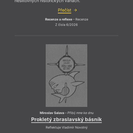
neslitovných historických vahách.
Přečíst
Recenze a reflexe
– Recenze
Z čísla 6/2026
Ačkol
už de
liter
skoro
kdyby
názve
věnov
pojed
poezii
Miroslav Salava
–
Přibij mne ke dnu
Prokletý zbraslavský básník
Reflektuje Vladimír Novotný