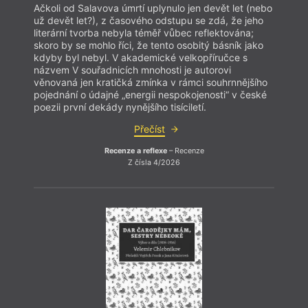
Ačkoli od Salavova úmrtí uplynulo jen devět let (nebo
už devět let?), z časového odstupu se zdá, že jeho
literární tvorba nebyla téměř vůbec reflektována;
skoro by se mohlo říci, že tento osobitý básník jako
kdyby byl nebyl. V akademické velkopříručce s
názvem V souřadnicích mnohosti je autorovi
věnovaná jen kratičká zmínka v rámci souhrnnějšího
pojednání o údajné „energii nespokojenosti“ v české
poezii první dekády nynějšího tisíciletí.
Přečíst
Recenze a reflexe
– Recenze
Z čísla 4/2026
V
Výsle
zánik
zdali
Nietz
civili