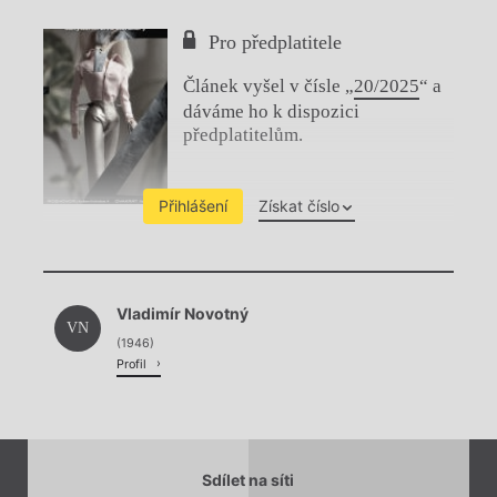
Pro předplatitele
Článek vyšel v čísle „
20/2025
“ a
dáváme ho k dispozici
předplatitelům.
Přihlášení
Získat číslo
Chviličku.
Vladimír Novotný
Načítá se.
VN
(1946)
Profil
Sdílet na síti