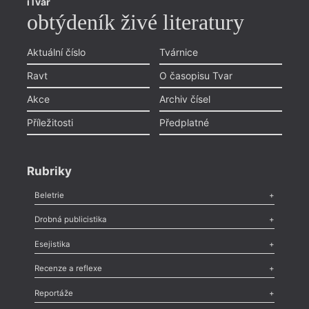
iTvar
obtýdeník živé literatury
Aktuální číslo
Tvárnice
Ravt
O časopisu Tvar
Akce
Archiv čísel
Příležitosti
Předplatné
Rubriky
Beletrie
Poezie
,
Próza
,
Dokumenty
,
Drama
,
Celá rubrika
Drobná publicistika
Odlesk
,
Zasláno
,
Nezařazené
,
Novinky v Tvaru
,
Slovo
,
Výročí
,
Esejistika
Nekrolog
,
Glosa
,
Sloupek
,
Pozvánka
,
Literární soutěž
,
Komentář
,
Celá rubrika
Esej
,
Pádlo
,
Úvaha
,
Texty
,
Studie
,
Celá rubrika
Recenze a reflexe
Recenze
,
Dvakrát
,
Horké párky
,
969 slov o próze
,
Reportáže
Méně slov o próze
,
Celá rubrika