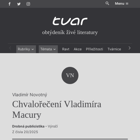
Menu
obtýdeník živé literatury
Rubriky
Témata
Ravt
Akce
Příležitosti
Tvárnice
Archiv
Beletrie
Ženy v katolické literatuře
Drobná publicistika
Právě vychází
Esejistika
Mauzoleum
VN
Recenze a reflexe
Divadlo
Reportáže
Historie kolonialismu
Rozhovory
Dokument
Vladimír Novotný
Výroční ceny
Chvalořečení Vladimíra
Macury
Drobná publicistika
– Výročí
Z čísla 20/2025