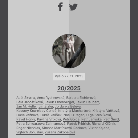
Vyšlo 27. 11. 2025
20/2025
Adél Škvrna
,
Anna Rychnovská
,
Barbora Eichlerová
,
Běla Janoštíková
,
Jakub Ehrenberger
,
Jakub Haubert
,
Jan M. Heller
,
Jiří Zizler
,
Jordanka Beleva
,
Kassory Koureissy Condé
,
Kristýna Machartová
,
Kristýna Vaňková
,
Lucie Vaňková
,
Lukáš Valíšek
,
Noel O’Regan
,
Olga Stehlíková
,
Pavel Horký
,
Pavlína Vítková
,
Petr Gojda
,
Petr Janyška
,
Petr Šmíd
,
Petra Schwarzová Žallmannová
,
Radek Fridrich
,
Richard Klíčník
,
Roger Nicholas
,
Simona Martínková-Racková
,
Viktor Kajaba
,
Vojtěch Bohuslav
,
Zuzana Zakopalová