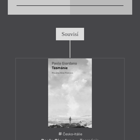
Souvisí
Česko–Itálie