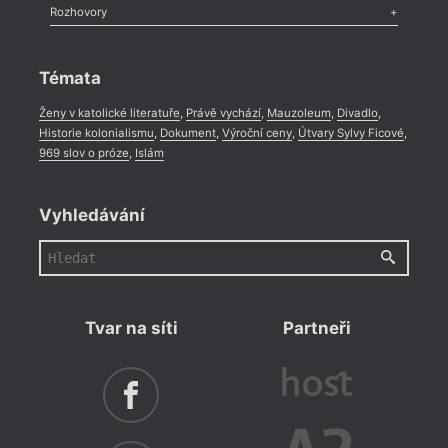
Literární zítřky
,
Reportáž
,
Literární život
,
Divadlo
,
Kritický ohlas
,
Rozhovory
Celá rubrika
Rozhovor
,
Anketa
,
Celá rubrika
Témata
Ženy v katolické literatuře
,
Právě vychází
,
Mauzoleum
,
Divadlo
,
Historie kolonialismu
,
Dokument
,
Výroční ceny
,
Útvary Sylvy Ficové
,
969 slov o próze
,
Islám
Vyhledávání
Tvar na síti
Partneři