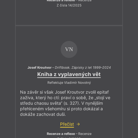
Recenze a reflexe
– Recenze
Z čísla 14/2025
VN
Josef Kroutvor
–
Driftbook. Zápisky z let 1999–2024
Kniha z vyplavených vět
Reflektuje Vladimír Novotný
Na závěr si však Josef Kroutvor zvolil epitaf
zaživa, který ho ctí: praví o sobě, že „stojí ve
středu chaosu světa“ (s. 327). V nynějším
přehlceném všehomíru si proto dokázal a
dokáže zachovat duši.
Přečíst
Recenze a reflexe
– Recenze