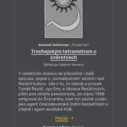
Alexandr Solženicyn
–
Pruské noci
Trochejským tetrametrem o
zvěrstvech
Reflektuje Vladimír Novotný
V redakčním doslovu se připomíná i další
epizoda, spjatá s „normalizačním“ údobím naší
literární kultury. Jde o to, že básník a prozaik
Tomáš Řezáč, syn Emy a Václava Řezáčových,
píšící pod mnoha pseudonymy, po srpnu 1968
emigroval do Švýcarska, kam byl zjevně vyslán
jako agent československé Státní bezpečnosti a
zřejmě i agent sovětské KGB.
Přečíst