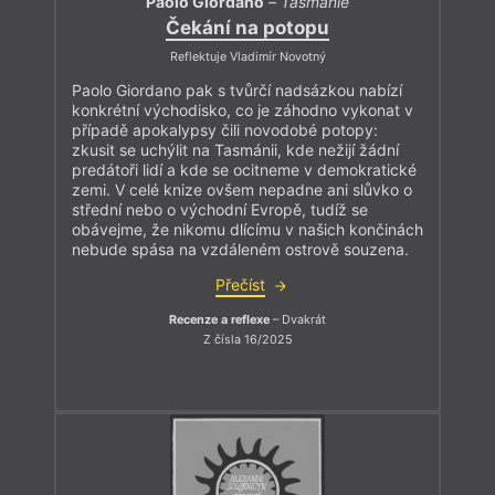
Paolo Giordano
–
Tasmánie
Čekání na potopu
Reflektuje Vladimír Novotný
Paolo Giordano pak s tvůrčí nadsázkou nabízí
konkrétní východisko, co je záhodno vykonat v
případě apokalypsy čili novodobé potopy:
zkusit se uchýlit na Tasmánii, kde nežijí žádní
predátoři lidí a kde se ocitneme v demokratické
zemi. V celé knize ovšem nepadne ani slůvko o
střední nebo o východní Evropě, tudíž se
obávejme, že nikomu dlícímu v našich končinách
nebude spása na vzdáleném ostrově souzena.
Přečíst
Recenze a reflexe
– Dvakrát
Z čísla 16/2025