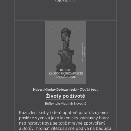
Z čísla 8/2025
Hubert Klimko-Dobrzaniecki
–
Zloději bezu
Životy po životě
Reflektuje Vladimír Novotný
Rozuzlení knihy (které opatrně parafrázujeme)
posléze vyznívá jako lakonicky výmluvný horor
nad horory: když se totiž mravně zpotvořený
autorův „hrdina“ vítězoslavně podívá na bědující