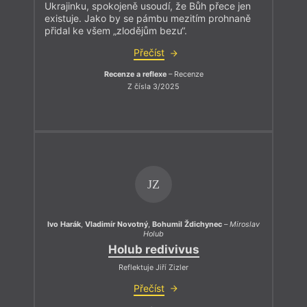
Ukrajinku, spokojeně usoudí, že Bůh přece jen
existuje. Jako by se pámbu mezitím prohnaně
přidal ke všem „zlodějům bezu“.
Přečíst
Recenze a reflexe
– Recenze
Z čísla 3/2025
JZ
Ivo Harák
,
Vladimír Novotný
,
Bohumil Ždichynec
–
Miroslav
Holub
Holub redivivus
Reflektuje Jiří Zizler
Přečíst