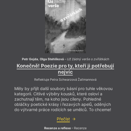
Petr Gojda
,
Olga Stehlíková
–
Už žádný verše o zvířátkách
Pe
Konečně! Poezie pro ty, kteří ji potřebují
Kon
nejvíc
Reflektuje Petra Schwarzová Žallmannová
Měly by přijít další soubory básní pro tuhle věkovou
Měly b
kategorii. Citlivé výběry kousků, které osloví a
katego
zachutnají těm, na koho jsou cíleny. Pohledné
zachu
obláčky poetické krásy i řezavých apelů, oděných
obláč
do výtvarné práce rodících se umělců. To chceme!
do vý
Přečíst
Recenze a reflexe
– Recenze