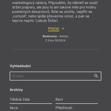
marketingový nástroj. Připouštím, že někteří se snaží
držet praporu, ale jsou to jen takové mše pro hrstku
podobných blouznivců. Role se otočily, nejdřív se
„vymyslí“, nebo spíše převezme výraz, a pak se
teprve naplní. (Jakub Šofar)
Přečíst
Rozhovory
– Anketa
Z čísla 19/2024
Vyhledávání
Archivy
Tištěná čísla
Ravt
Akce
Příležitosti