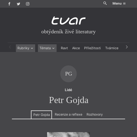
Menu
obtýdeník živé literatury
Rubriky
Témata
Ravt
Akce
Příležitosti
Tvárnice
Archiv
Beletrie
Ženy v katolické literatuře
Drobná publicistika
Právě vychází
Esejistika
Mauzoleum
PG
Recenze a reflexe
Divadlo
Reportáže
Historie kolonialismu
Rozhovory
Dokument
Lidé
Výroční ceny
Petr Gojda
Recenze a reflexe
Rozhovory
Petr Gojda