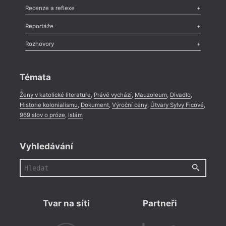
Komentář
,
Celá rubrika
Esej
,
Pádlo
,
Úvaha
,
Texty
,
Studie
,
Celá rubrika
Recenze a reflexe
Recenze
,
Dvakrát
,
Horké párky
,
969 slov o próze
,
Reportáže
Méně slov o próze
,
Celá rubrika
Literární zítřky
,
Reportáž
,
Literární život
,
Divadlo
,
Kritický ohlas
,
Rozhovory
Celá rubrika
Rozhovor
,
Anketa
,
Celá rubrika
Témata
Ženy v katolické literatuře
,
Právě vychází
,
Mauzoleum
,
Divadlo
,
Historie kolonialismu
,
Dokument
,
Výroční ceny
,
Útvary Sylvy Ficové
,
969 slov o próze
,
Islám
Vyhledávání
Tvar na síti
Partneři