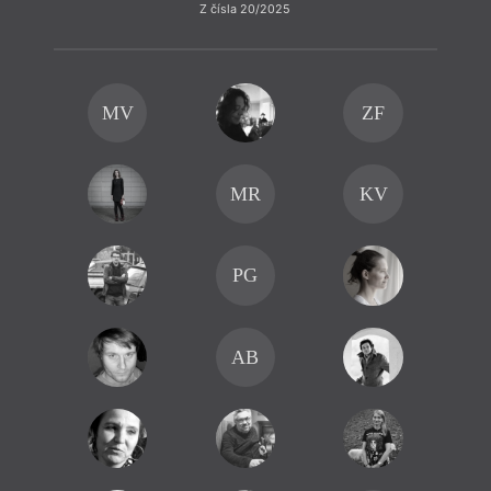
Z čísla 20/2025
MV
ZF
MR
KV
PG
AB