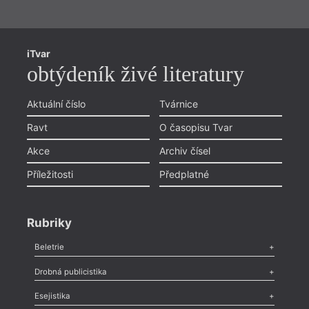
iTvar
obtýdeník živé literatury
Aktuální číslo
Tvárnice
Ravt
O časopisu Tvar
Akce
Archiv čísel
Příležitosti
Předplatné
Rubriky
Beletrie
Poezie
,
Próza
,
Dokumenty
,
Drama
,
Celá rubrika
Drobná publicistika
Odlesk
,
Zasláno
,
Nezařazené
,
Novinky v Tvaru
,
Slovo
,
Výročí
,
Esejistika
Nekrolog
,
Glosa
,
Sloupek
,
Pozvánka
,
Literární soutěž
,