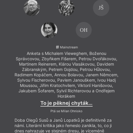
JŠ
OH
Mainstream
Anketa s Michalem Vieweghem, Boženou
Správcovou, Zbyňkem Fišerem, Petrou Dvořákovou,
Martinem Reinerem, Klárou Vlasákovou, Davidem
Zábranským, Petrem Gojdou, Petrou Hůlovou,
Radimem Kopáčem, Annou Bolavou, Janem Němcem,
Sylvou Fischerovou, Pavlem Janouškem, Ivou Hadj
Moussou, Jiřím Kratochvilem, Viktorií Hanišovou,
Jakubem Šofarem, Sylvií Richterovou a Ondřejem
Horákem
To je pěknej chyták…
Ptá se Milan Ohnisko
Doba Olegů Susů a Janů Lopatků je definitivně za
námi. Literární kritika jako řemeslo zanikla, to, co ji
dnes nahrazuje ve stejném dresu, je víceméně