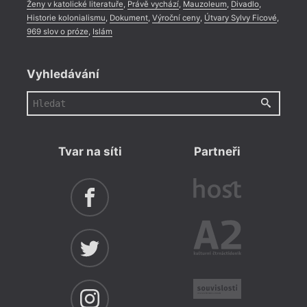
Ženy v katolické literatuře
,
Právě vychází
,
Mauzoleum
,
Divadlo
,
Historie kolonialismu
,
Dokument
,
Výroční ceny
,
Útvary Sylvy Ficové
,
969 slov o próze
,
Islám
Vyhledávání
Tvar na síti
Partneři