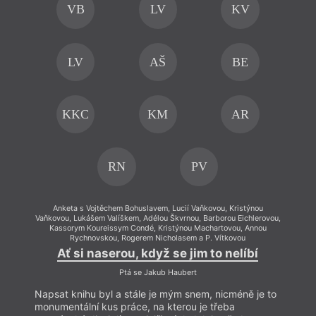
VB
LV
KV
LV
AŠ
BE
KKC
KM
AR
RN
PV
Anketa s Vojtěchem Bohuslavem, Lucií Vaňkovou, Kristýnou
An
Vaňkovou, Lukášem Valíškem, Adélou Škvrnou, Barborou Eichlerovou,
Vaňkovo
Kassorym Koureissym Condé, Kristýnou Machartovou, Annou
Kas
Rychnovskou, Rogerem Nicholasem a P. Vítkovou
Ať si naserou, když se jim to nelíbí
Ptá se Jakub Haubert
Napsat knihu byl a stále je mým snem, nicméně je to
Napsa
monumentální kus práce, na kterou je třeba
monum