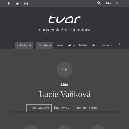
Menu
obtýdeník živé literatury
Rubriky
Témata
Ravt
Akce
Příležitosti
Tvárnice
Archiv
Beletrie
Ženy v katolické literatuře
Drobná publicistika
Právě vychází
Esejistika
Mauzoleum
LV
Recenze a reflexe
Divadlo
Reportáže
Historie kolonialismu
Rozhovory
Dokument
Lidé
Výroční ceny
Lucie Vaňková
Rozhovory
Recenze a reflexe
Lucie Vaňková