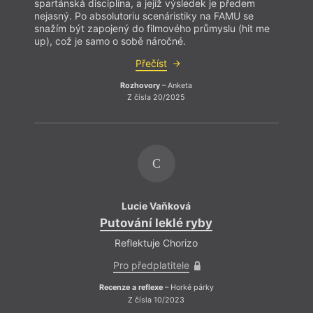
spartánská disciplína, a jejíž výsledek je předem
spartá
nejasný. Po absolutoriu scenáristiky na FAMU se
nejas
snažím být zapojený do filmového průmyslu (hit me
snaží
up), což je samo o sobě náročné.
up), 
Přečíst
Rozhovory
– Anketa
Z čísla 20/2025
C
Lucie Vaňková
Putování leklé ryby
Reflektuje Chorizo
Pro předplatitele
Recenze a reflexe
– Horké párky
Z čísla 10/2023