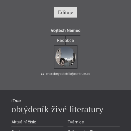
Edituje
Vojtěch Němec
Redakce
chorobnybeletrik@centrum.cz
iTvar
obtýdeník živé literatury
Aktuální číslo
Tvárnice