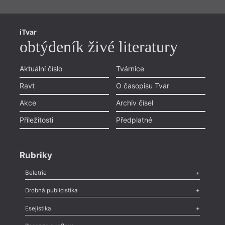
iTvar
obtýdeník živé literatury
Aktuální číslo
Tvárnice
Ravt
O časopisu Tvar
Akce
Archiv čísel
Příležitosti
Předplatné
Rubriky
Beletrie
Poezie
,
Próza
,
Dokumenty
,
Drama
,
Celá rubrika
Drobná publicistika
Odlesk
,
Zasláno
,
Nezařazené
,
Novinky v Tvaru
,
Slovo
,
Výročí
,
Esejistika
Nekrolog
,
Glosa
,
Sloupek
,
Pozvánka
,
Literární soutěž
,
Komentář
,
Celá rubrika
Esej
,
Pádlo
,
Úvaha
,
Texty
,
Studie
,
Celá rubrika