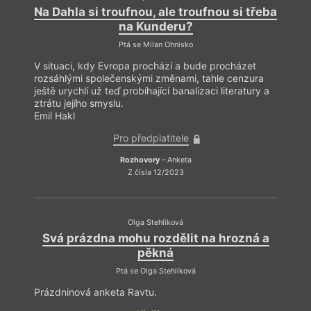
Na Dahla si troufnou, ale troufnou si třeba
na Kunderu?
Ptá se Milan Ohnisko
V situaci, kdy Evropa prochází a bude procházet
rozsáhlými společenskými změnami, tahle cenzura
ještě urychlí už teď probíhající banalizaci literatury a
ztrátu jejího smyslu.
Emil Hakl
Pro předplatitele
Rozhovory
– Anketa
Z čísla 12/2023
Olga Stehlíková
Svá prázdna mohu rozdělit na hrozná a
pěkná
Ptá se Olga Stehlíková
Prázdninová anketa Ravtu.