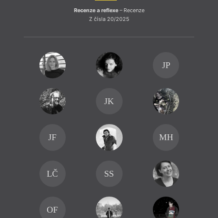
olina.stehlikova@email.cz
Recenze a reflexe
– Recenze
Kopírovat
Z čísla 20/2025
JP
JK
JF
MH
Vklad
zejmé
vnímá
LČ
SS
OF