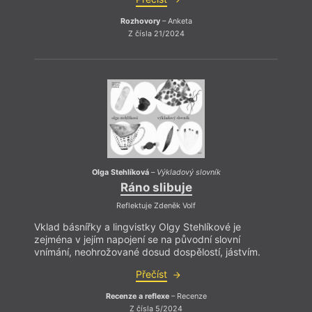
Rozhovory
– Anketa
Z čísla 21/2024
Síla t
refle
Olga Stehlíková
–
Výkladový slovník
„auto
Ráno slibuje
popis
médie
Reflektuje Zdeněk Volf
obraz
přito
Vklad básnířky a lingvistky Olgy Stehlíkové je
zejména v jejím napojení se na původní slovní
vnímání, neohrožované dosud dospělostí, jástvím.
Přečíst
Recenze a reflexe
– Recenze
Z čísla 5/2024