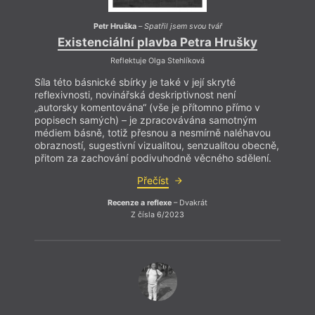
Petr Hruška
–
Spatřil jsem svou tvář
Existenciální plavba Petra Hrušky
Reflektuje Olga Stehlíková
Síla této básnické sbírky je také v její skryté
reflexivnosti, novinářská deskriptivnost není
„autorsky komentována“ (vše je přítomno přímo v
popisech samých) – je zpracovávána samotným
médiem básně, totiž přesnou a nesmírně naléhavou
obrazností, sugestivní vizualitou, senzualitou obecně,
přitom za zachování podivuhodně věcného sdělení.
Přečíst
Recenze a reflexe
– Dvakrát
Z čísla 6/2023