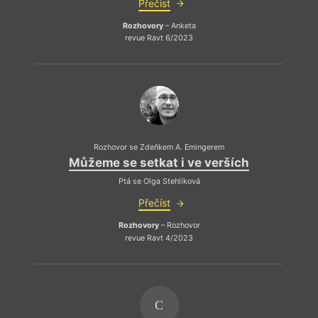
Dro
Přečíst
Rozhovory
– Anketa
revue Ravt 6/2023
Rozhovor se Zdeňkem A. Emingerem
Můžeme se setkat i ve verších
Ptá se Olga Stehlíková
Přečíst
Rozhovory
– Rozhovor
revue Ravt 4/2023
C