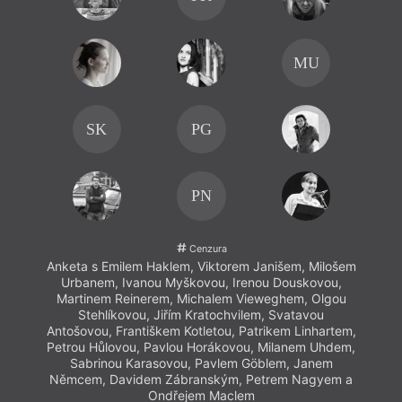
MU
SK
PG
PN
Cenzura
Anketa s Emilem Haklem, Viktorem Janišem, Milošem
Prst, 
Urbanem, Ivanou Myškovou, Irenou Douskovou,
jsou 
Martinem Reinerem, Michalem Vieweghem, Olgou
výraz
Stehlíkovou, Jiřím Kratochvilem, Svatavou
Antošovou, Františkem Kotletou, Patrikem Linhartem,
Petrou Hůlovou, Pavlou Horákovou, Milanem Uhdem,
Sabrinou Karasovou, Pavlem Göblem, Janem
Němcem, Davidem Zábranským, Petrem Nagyem a
Ondřejem Maclem