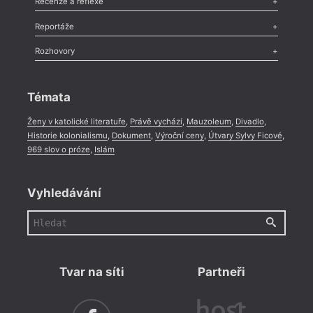
Recenze a reflexe
Recenze
,
Dvakrát
,
Horké párky
,
969 slov o próze
,
Reportáže
Méně slov o próze
,
Celá rubrika
Literární zítřky
,
Reportáž
,
Literární život
,
Divadlo
,
Kritický ohlas
,
Rozhovory
Celá rubrika
Rozhovor
,
Anketa
,
Celá rubrika
Témata
Ženy v katolické literatuře
,
Právě vychází
,
Mauzoleum
,
Divadlo
,
Historie kolonialismu
,
Dokument
,
Výroční ceny
,
Útvary Sylvy Ficové
,
969 slov o próze
,
Islám
Vyhledávání
Tvar na síti
Partneři