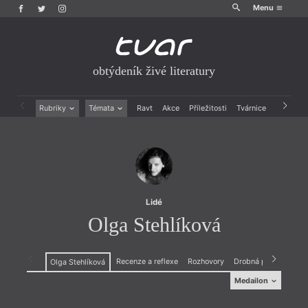
Menu
obtýdeník živé literatury
Rubriky
Témata
Ravt
Akce
Příležitosti
Tvárnice
Archiv
Beletrie
Ženy v katolické literatuře
Drobná publicistika
Právě vychází
Esejistika
Mauzoleum
Recenze a reflexe
Divadlo
Reportáže
Historie kolonialismu
Rozhovory
Dokument
Lidé
Výroční ceny
Olga Stehlíková
Recenze a reflexe
Rozhovory
Drobná publicistika
Olga Stehlíková
Medailon
Medailon
(1977) vystudovala bohemistiku a lingvistiku na FFUK