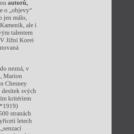
vnou
autor
ů
,
de o „objevy“
o jen málo,
Kameník, ale i
ivým talentem
V Jižní Korei
entovaná
kdo nezná, v
x, Marion
ion Chesney
 desítek svých
ším kritériem
(*1919)
 500 stranách
řiceti letech
 „senzací