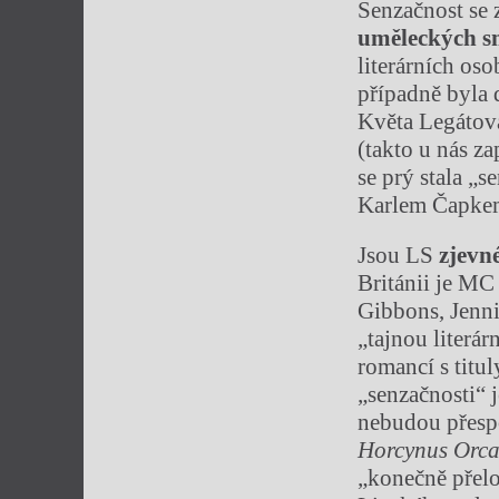
Senzačnost se 
um
ě
leck
ý
ch 
literárních oso
případně byla 
Květa Legátová
(takto u nás z
se prý stala „se
Karlem Čapke
Jsou LS
zjevn
Británii je MC
Gibbons, Jenni
„tajnou literá
romancí s titu
„senzačnosti“ 
nebudou přespol
Horcynus Orc
„konečně přelo