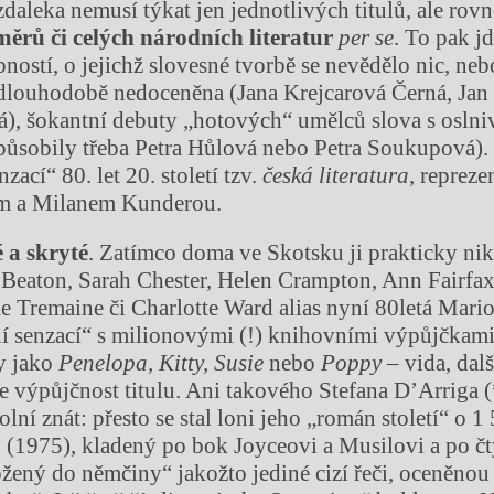
zdaleka nemusí týkat jen jednotlivých titulů, ale ro
sm
ě
r
ů
č
i cel
ý
ch n
á
rodn
í
ch literatur
per se
. To pak j
bností, o jejichž slovesné tvorbě se nevědělo nic, neb
dlouhodobě nedoceněna (Jana Krejcarová Černá, Jan 
), šokantní debuty „hotových“ umělců slova s osln
apůsobily třeba Petra Hůlová nebo Petra Soukupová). 
nzací“ 80. let 20. století tzv.
č
esk
á
literatura
, reprez
m a Milanem Kunderou.
é
a skryt
é
. Zatímco doma ve Skotsku ji prakticky ni
 Beaton, Sarah Chester, Helen Crampton, Ann Fairfa
e Tremaine či Charlotte Ward alias nyní 80letá Mar
rní senzací“ s milionovými (!) knihovními výpůjčkami
ly jako
Penelopa, Kitty, Susie
nebo
Poppy
– vida, dal
je výpůjčnost titulu. Ani takového Stefana D’Arriga 
ní znát: přesto se stal loni jeho „román století“ o 1
a
(1975), kladený po bok Joyceovi a Musilovi a po čty
žený do němčiny“ jakožto jediné cizí řeči, oceněnou