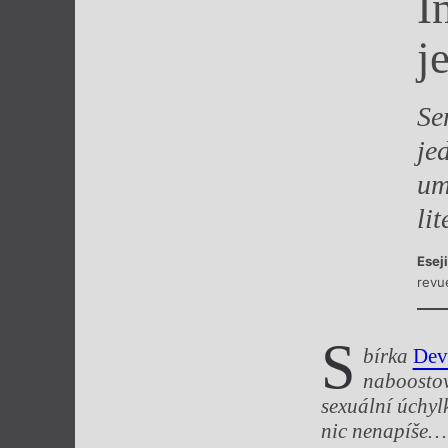
I
Výroční cen
j
Se
je
um
lit
Esej
revu
S
b
í
rka
Dev
naboosto
sexu
á
ln
í
ú
chyl
nic nenap
íš
e…;