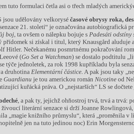
sem tuto formulaci četla asi o třech mladých americký
jsou udělovány velkorysé
č
asov
é
obrysy roka, dese
í senzace 21. století“ je označována autobiografická 
ů
j boj
, ta ovšem o nálepku bojuje s
Pades
á
ti odst
í
ny
ý přídomek si získal i titul, který Knausgård aluduje 
olf Hitler. Nečekanému posmrtnému pokračování ro
Leeové (
Go Set a Watchman
) se dostalo podtitulu „l
 se týče jednoletek, za rok 1998 kupříkladu byla senz
a druhotina
Element
á
rn
í
čá
stice
. A pak jsou taky „n
le
Guardianu
je tou americkou román
Nicotine
od Nel
tizující kuřácká práva. O „nejstarších“ LS se dočtete
odech
é
, a pak ty, jejichž ohňostroj trvá, trvá a trvá: p
é
živoucí literární senzace si drží Joanne Rowlingová, 
ila „magie knižního průmyslu“, která „proměnila v li
hopitelně jen na tuto jedinou noc) Erin Morgenstern