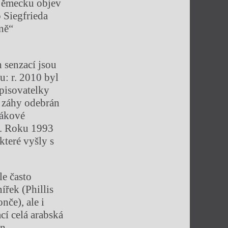
v Německu objev
 Siegfrieda
ně“
 senzací jsou
ku: r. 2010 byl
pisovatelky
S záhy odebrán
ďákové
. Roku 1993
teré vyšly s
le často
ířek (Phillis
nče), ale i
cí celá arabská
án