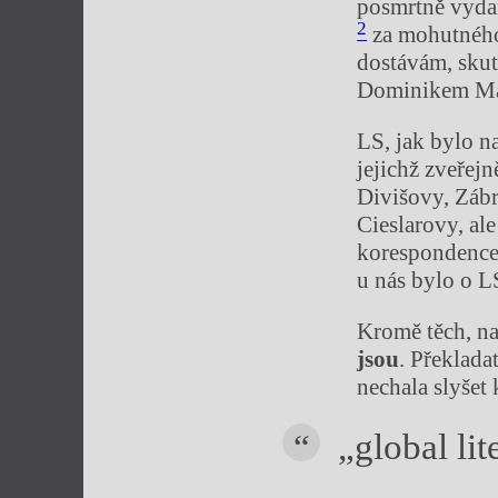
posmrtně vydan
2
za mohutného
dostávám, sku
Dominikem Ma
LS, jak bylo na
jejichž zveřejn
Divišovy, Zábr
Cieslarovy, al
korespondence (
u nás bylo o L
Kromě těch, na 
jsou
. Překlada
nechala slyšet
„global li