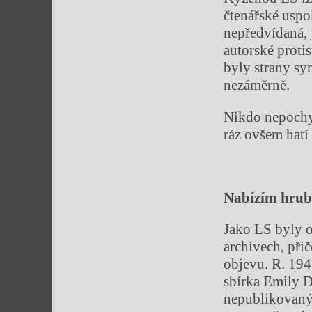
čtenářské uspok
nepředvídaná, 
autorské proti
byly strany sy
nezáměrně.
Nikdo nepochyb
ráz ovšem hatí
Nab
í
z
í
m hrubo
Jako LS byly o
archivech, přič
objevu. R. 194
sbírka Emily 
nepublikovaným