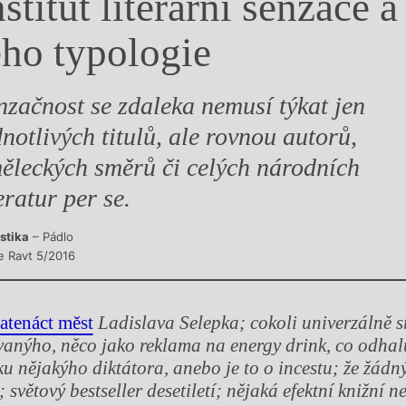
nstitut literární senzace a
y
eho typologie
nzačnost se zdaleka nemusí týkat jen
dnotlivých titulů, ale rovnou autorů,
ěleckých směrů či celých národních
eratur per se.
istika
– Pádlo
e Ravt 5/2016
atenáct měst
Ladislava Selepka; cokoli univerz
á
ln
ě
s
van
ý
ho, n
ě
co jako reklama na energy drink, co odhal
ku n
ě
jak
ý
ho dikt
á
tora, anebo je to o incestu;
ž
e
žá
dn
 sv
ě
tov
ý
bestseller desetilet
í
; n
ě
jak
á
efektn
í
kni
ž
n
í
ne