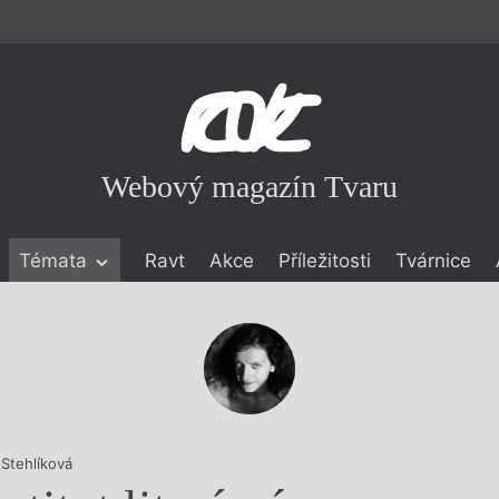
Webový magazín Tvaru
Témata
Ravt
Akce
Příležitosti
Tvárnice
ické literatuře
icistika
zí
eflexe
onialismu
 Stehlíková