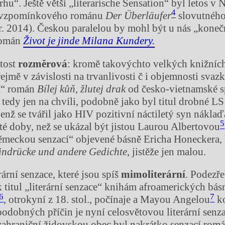
rhu“. Ještě větší „literarische Sensation“ byl letos 
4
í vzpomínkového románu
Der
Ü
berl
ä
ufer
slovutného
r. 2014). Českou paralelou by mohl být u nás „koneč
román
Život je jinde Milana Kundery.
itost
rozm
ě
rov
á
: kromě takovýchto velkých knižních
řejmě v závislosti na trvanlivosti č i objemnosti svaz
í“ román
B
í
lej k
ůň
,
ž
lutej drak
od česko-vietnamské s
tedy jen na chvíli, podobně jako byl titul drobné L
enž se tvářil jako HIV pozitivní náctiletý syn nákla
5
 té doby, než se ukázal být jistou Laurou Albertovou
meckou senzací“ objevené básně Ericha Honeckera, k
indr
ü
cke und andere Gedichte
, jistěže jen malou.
rární senzace, které jsou spíš
mimoliter
á
rn
í
. Podezře
 titul „literární senzace“ knihám afroamerických básn
6
7
, otrokyní z 18. stol., počínaje a Mayou Angelou
ko
podobných příčin je nyní celosvětovou literární senza
o zahraniční židovskou obec byl nakrátko senzací rom