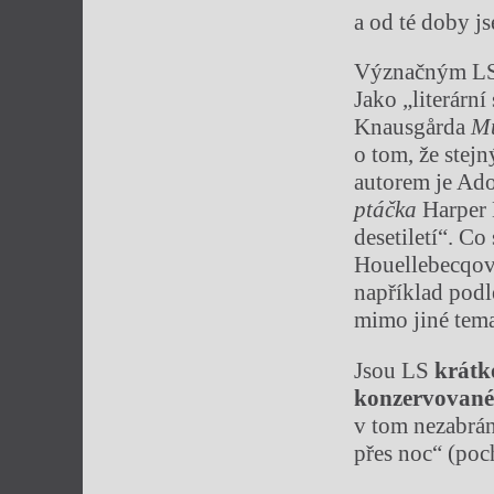
a od té doby j
Význačným LS 
Jako „literárn
Knausgårda
M
o tom, že stejn
autorem je Ad
pt
áč
ka
Harper 
desetiletí“. Co
Houellebecqov
například pod
mimo jiné tema
Jsou LS
kr
á
tk
konzervovan
v tom nezabrán
přes noc“ (poc