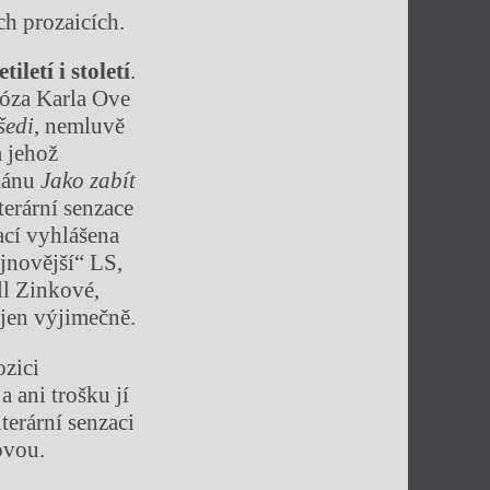
ch prozaicích.
tilet
í
i stolet
í
.
próza Karla Ove
š
edi
, nemluvě
a jehož
mánu
Jako zab
í
t
iterární senzace
ací vyhlášena
ejnovější“ LS,
l Zinkové,
 jen výjimečně.
ozici
a ani trošku jí
terární senzaci
ovou.