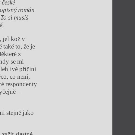
v
č
esk
é
topisn
ý
rom
á
n
„
To si mus
íš
é
.
 jelikož v
také to, že je
Některé z
indy se mi
ehlivě přičiní
ěco, co není,
eré respondenty
byčejně –
ni stejně jako
zažít slastné