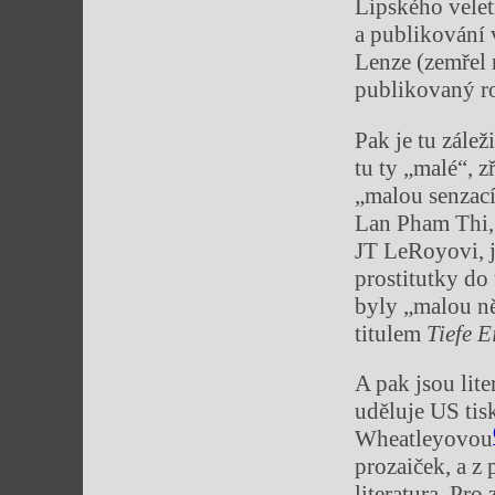
Lipského velet
a publikován
Lenze (zemřel 
publikovaný 
Pak je tu zálež
tu ty „malé“, z
„malou senzac
Lan Pham Thi, 
JT LeRoyovi, j
prostitutky do
byly „malou ně
titulem
Tiefe E
A pak jsou lite
uděluje US tisk
Wheatleyovou
prozaiček, a z 
literatura. Pr