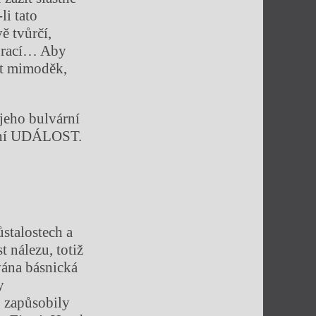
li tato
ě tvůrčí,
 prací… Aby
lat mimoděk,
jeho bulvární
ární UDÁLOST.
stalostech a
t nálezu, totiž
vána básnická
y
o zapůsobily