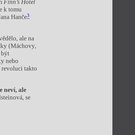
em
Finn’s Hotel
e k tomu
3
Jana Hanče
vědělo, ale na
níky (Máchovy,
 být
ky nebo
 revoluci takto
e nev
í
, ale
steinová, se