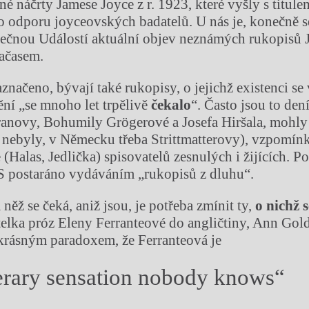
é náčrty Jamese Joyce z r. 1923, které vyšly s titul
 odporu joyceovských badatelů. U nás je, konečně s
tečnou Událostí aktuální objev neznámých rukopisů 
časem.
značeno, bývají také rukopisy, o jejichž existenci se 
ění „se mnoho let trpělivě
č
ekalo
“. Často jsou to de
anovy, Bohumily Grögerové a Josefa Hiršala, mohly
e nebyly, v Německu třeba Strittmatterovy), vzpomín
Halas, Jedlička) spisovatelů zesnulých i žijících. Po
S postaráno vydáváním „rukopisů z dluhu“.
něž se čeká, aniž jsou, je potřeba zmínit ty,
o nich
ž
s
telka próz Eleny Ferranteové do angličtiny, Ann Gold
 krásným paradoxem, že Ferranteová je
terary sensation nobody knows“