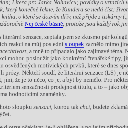
lan; Litera pro Jarka Nohavicu; pov
í
dky o vztaz
í
ch 
ik, kter
ý
kone
č
n
ě
ř
ekne,
ž
e Kundera se ned
á
čí
st;
ž
ivo
á
kniha, o kter
é
se dozv
í
m d
ří
v, ne
ž
p
ř
ijde z tisk
á
rny (
a
ž
doro
č
n
ě
Nej české básně
, proto
ž
e jsou ka
ž
d
ý
rok jin
 literární senzace, zeptala jsem se zkusmo pár kolegů,
ích reakcí na můj poslední
sloupek
zaznělo mimo jiné 
acechtivost
, a mně to připadalo jako zajímavé téma. 
cí mohou posloužit jako konkrétní čtenářské tipy, j
u osvědčených motivických prvků, které se dnes spol
li prózy. Někteří soudí, že literární senzace (LS) je n
, jiní, že je to něco, co je, a být by nemělo. Pro někt
ritériem senzačnosti prodejnost titulu, a to – jako o
běma hodnoticími znaménky.
ohoto sloupku
senzaci
, kterou tak
chci
, budete zklamá
ýčet.
dlouze očekávat, je-li ohlášena, a po jejím příchodu 