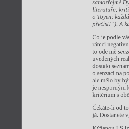
samoz
ř
ejm
ě
Dy
literatu
ř
e; krit
o Toyen; ka
ž
d
p
ř
e
čí
st!
“
). A k
Co je podle vás
rámci negativn
to ode mě
senz
uvedených reak
dostalo seznam
o senzaci na po
ale mělo by být
je nesporným k
kritérium s o
Čekáte-li od t
já. Dostanete v
Kýženou LS lze 