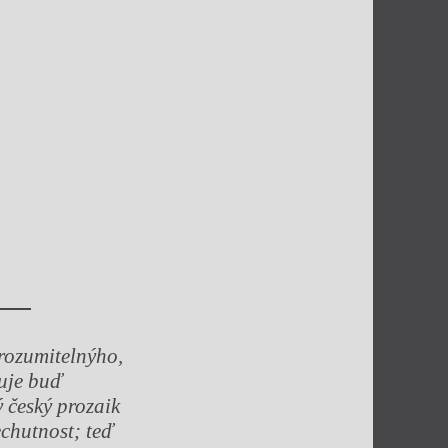
rozumiteln
ý
ho,
uje bu
ď
ý
č
esk
ý
prozaik
chutnost; te
ď