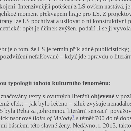
ojení. Intenzivnější potěšení z LS ovšem nastává, je-
jelikož moment překvapení hraje pro LS. Z projektov
strany lze LS pochtívat a usilovat o ni konstruktivní
metrické: opět je účinek zvýšen, podaří-li se ji vyvo
uje o tom, že LS je termín příkladně publicistický; 
 pozdvižení nefalšované – když jde opravdu o liter
u typologii tohoto kulturn
í
ho fenom
é
nu:
značovány texty slovutných literátů
objeven
é
v pozů
emž efekt – jak bylo řečeno – silně zvyšuje nenadálos
5 byla třeba za „ohromnou literární senzaci“ považo
1
Dickinsonové
Bolts of Melody
s téměř 700 do té dob
i básněmi této slavné ženy. Nedávno, r. 2013, takt