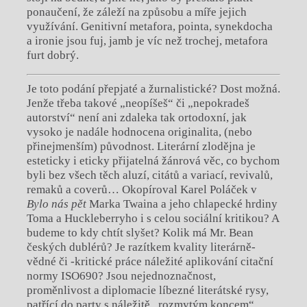
ponaučení, že záleží na způsobu a míře jejich
využívání. Genitivní metafora, pointa, synekdocha
a ironie jsou fuj, jamb je víc než trochej, metafora
furt dobrý.
Je toto podání přepjaté a žurnalistické? Dost možná.
Jenže třeba takové „neopíšeš“ či „nepokradeš
autorství“ není ani zdaleka tak ortodoxní, jak
vysoko je nadále hodnocena originalita, (nebo
přinejmenším) původnost. Literární zlodějna je
esteticky i eticky přijatelná žánrová věc, co bychom
byli bez všech těch aluzí, citátů a variací, revivalů,
remaků a coverů… Okopíroval Karel Poláček v
Bylo nás pět
Marka Twaina a jeho chlapecké hrdiny
Toma a Huckleberryho i s celou sociální kritikou? A
budeme to kdy chtít slyšet? Kolik má Mr. Bean
českých dublérů? Je razítkem kvality literárně-
vědné či -kritické práce náležité aplikování citační
normy ISO690? Jsou nejednoznačnost,
proměnlivost a diplomacie líbezné literátské rysy,
patřící do party s náležitě „rozmytým koncem“