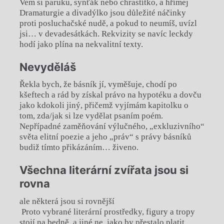
Vem si paruku, synťák nebo chrastítko, a hřímej
Dramaturgie a divadýlko jsou důležité náčinky
proti posluchačské nudě, a pokud to neumíš, uvízl
jsi… v devadesátkách. Rekvizity se navíc leckdy
hodí jako plína na nekvalitní texty.
Nevyděláš
Řekla bych, že básník jí, vyměšuje, chodí po
kšeftech a rád by získal právo na hypotéku a dovču
jako kdokoli jiný, přičemž vyjímám kapitolku o
tom, zda/jak si lze vydělat psaním poém.
Nepřípadné zaměňování výlučného, „exkluzivního“
světa elitní poezie a jeho „práv“ s právy básníků
budiž tímto přikázáním… živeno.
Všechna literární zvířata jsou si
rovna
ale některá jsou si rovnější
Proto vybrané literární prostředky, figury a tropy
stojí na bedně, a jiné ne, jako by přestalo platit