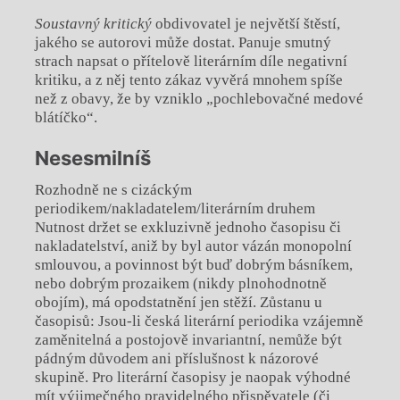
Soustavný
kritický
obdivovatel je největší štěstí,
jakého se autorovi může dostat. Panuje smutný
strach napsat o přítelově literárním díle negativní
kritiku, a z něj tento zákaz vyvěrá mnohem spíše
než z obavy, že by vzniklo „pochlebovačné medové
blátíčko“.
Nesesmilníš
Rozhodně ne s cizáckým
periodikem/nakladatelem/literárním druhem
Nutnost držet se exkluzivně jednoho časopisu či
nakladatelství, aniž by byl autor vázán monopolní
smlouvou, a povinnost být buď dobrým básníkem,
nebo dobrým prozaikem (nikdy plnohodnotně
obojím), má opodstatnění jen stěží. Zůstanu u
časopisů: Jsou-li česká literární periodika vzájemně
zaměnitelná a postojově invariantní, nemůže být
pádným důvodem ani příslušnost k názorové
skupině. Pro literární časopisy je naopak výhodné
mít výjimečného pravidelného přispěvatele (či