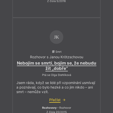
Z čísla 5/2016
JK
Smrt
Rozhovor s Janou Krötzschovou
Nebojím se smrti, bojím se, že nebudu
žít „dobře“
Ptá se Olga Stehlíková
Jsem ráda, když se lidé při vzpomínání usmívají
a poznávají, co bylo hezké a co jim nikdo – ani
smrt – nemůže vzít.
Přečíst
Rozhovory
– Rozhovor
Z čísla 20/2015