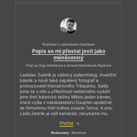
Rozhovor s Ladislavem Zedníkem
Popis se mi přestal jevit jako
méněcenný
Ptají se Olga Stehlíková a Simona Martínková-Racková
Ladislav Zedník je vášnivý paleontolog, invenční
básník a nově také zapálený fotograf a
provozovatel interaktivního Triloparku. Sešly
jsme se s ním u příležitosti nedávného vydání
jeho třetí básnické sbírky Město jeden kámen,
která vyšla v nakladatelství Dauphin společně
se Simoninou třetí knihou poezie Tance. A ano,
Láďa Zedník je náš kamarád, nevykáme mu.
Přečíst
Rozhovory
– Rozhovor