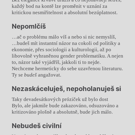
každý bod na kontě lze proměnit v uznání za
kritickou nesmiřitelnost a absolutní bezúplatnost.
Nepomlčíš
…ač o problému málo víš a nebo si nic nemyslíš,
…budeš mít instantní názor na cokoli od politiky a
ekonomie, přes sociologii a kulturologii, až po
libovolně vyhraněnou gender problematiku. A nejen
to, názor také vyjádříš, jakkoli ti to nejde.
Nechceme hermeticky do sebe uzavřenou literaturu.
Ty se
budeš
angažovat.
Nezaskáceluješ, nepoholanuješ si
Taky devadesátkových próziček už bylo dost
Bylo, ale jakmile bude zakazováno, odsuzováno a
kritizováno plošně a absolutně, bude jich málo.
Nebudeš civilní