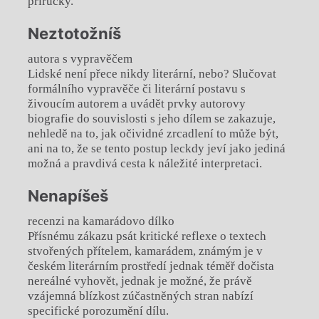
příručky.
Neztotožníš
autora s vypravěčem
Lidské není přece nikdy literární, nebo? Slučovat
formálního vypravěče či literární postavu s
živoucím autorem a uvádět prvky autorovy
biografie do souvislosti s jeho dílem se zakazuje,
nehledě na to, jak očividné zrcadlení to může být,
ani na to, že se tento postup leckdy jeví jako jediná
možná a pravdivá cesta k náležité interpretaci.
Nenapíšeš
recenzi na kamarádovo dílko
Přísnému zákazu psát kritické reflexe o textech
stvořených přítelem, kamarádem, známým je v
českém literárním prostředí jednak téměř dočista
nereálné vyhovět, jednak je možné, že právě
vzájemná blízkost zúčastněných stran nabízí
specifické porozumění dílu.