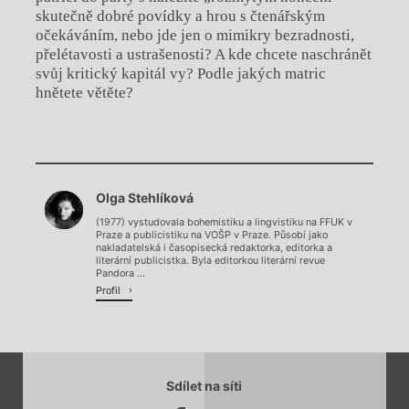
skutečně dobré povídky a hrou s čtenářským
očekáváním, nebo jde jen o mimikry bezradnosti,
přelétavosti a ustrašenosti? A kde chcete naschránět
svůj kritický kapitál vy? Podle jakých matric
hnětete větěte?
Chviličku.
Olga Stehlíková
Načítá se.
(1977) vystudovala bohemistiku a lingvistiku na FFUK v
Praze a publicistiku na VOŠP v Praze. Působí jako
nakladatelská i časopisecká redaktorka, editorka a
literární publicistka. Byla editorkou literární revue
Pandora ...
Profil
Sdílet na síti