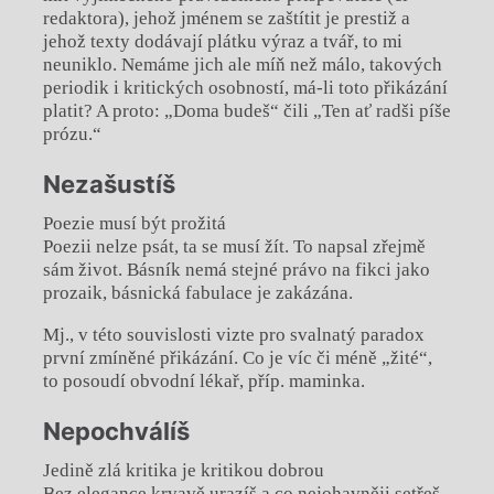
redaktora), jehož jménem se zaštítit je prestiž a
jehož texty dodávají plátku výraz a tvář, to mi
neuniklo. Nemáme jich ale míň než málo, takových
periodik i kritických osobností, má-li toto přikázání
platit? A proto: „Doma budeš“ čili „Ten ať radši píše
prózu.“
Nezašustíš
Poezie musí být prožitá
Poezii nelze psát, ta se musí žít. To napsal zřejmě
sám život. Básník nemá stejné právo na fikci jako
prozaik, básnická fabulace je zakázána.
Mj., v této souvislosti vizte pro svalnatý paradox
první zmíněné přikázání. Co je víc či méně „žité“,
to posoudí obvodní lékař, příp. maminka.
Nepochválíš
Jedině zlá kritika je kritikou dobrou
Bez elegance
krvavě urazíš a co nejohavněji setřeš,