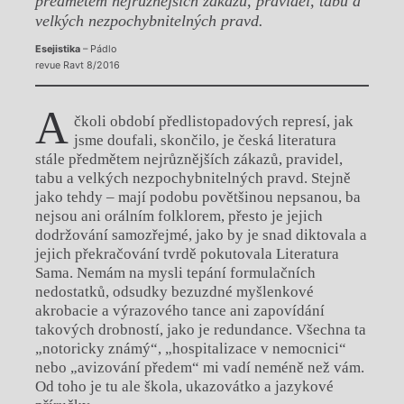
předmětem nejrůznějších zákazů, pravidel, tabu a
velkých nezpochybnitelných pravd.
Esejistika
– Pádlo
revue Ravt 8/2016
A
čkoli období předlistopadových represí, jak
jsme doufali, skončilo, je česká literatura
stále předmětem nejrůznějších zákazů, pravidel,
tabu a velkých nezpochybnitelných pravd. Stejně
jako tehdy – mají podobu povětšinou nepsanou, ba
nejsou ani orálním folklorem, přesto je jejich
dodržování samozřejmé, jako by je snad diktovala a
jejich překračování tvrdě pokutovala Literatura
Sama. Nemám na mysli tepání formulačních
nedostatků, odsudky bezuzdné myšlenkové
akrobacie a výrazového tance ani zapovídání
takových drobností, jako je redundance. Všechna ta
„notoricky známý“, „hospitalizace v nemocnici“
nebo „avizování předem“ mi vadí neméně než vám.
Od toho je tu ale škola, ukazovátko a jazykové