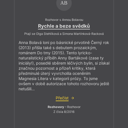
AB
Rozhovor s Annou Bolavou
Rychle a beze svědků
Ptají se Olga Stehlíková a Simona Martínková-Racková
Anna Bolavá loni po básnické prvotině Černý rok
(2013) přišla také s debutem prozaickým,
románem Do tmy (2015). Tento lyricko-
naturalistický příběh Anny Bartákové (zase ty
iniciály!), posedlé sběrem léčivých bylin, si získal
značnou pozornost a přízeň kritiky, která
předminulé úterý vyvrcholila oceněním
Magnesia Litera v kategorii prózy. To jsme
ovšem v době autorizace tohoto rozhovoru ještě
netušili…
Přečíst
Rozhovory
– Rozhovor
Z čísla 8/2016