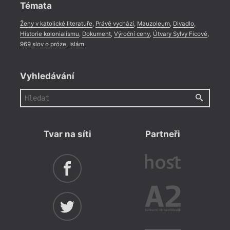
Témata
Ženy v katolické literatuře
,
Právě vychází
,
Mauzoleum
,
Divadlo
,
Historie kolonialismu
,
Dokument
,
Výroční ceny
,
Útvary Sylvy Ficové
,
969 slov o próze
,
Islám
Vyhledávání
Tvar na síti
Partneři