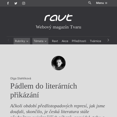
Menu
Webový magazín Tvaru
Rubriky
Témata
Ravt
Akce
Příležitosti
Tvárnice
Archiv
Beletrie
Ženy v katolické literatuře
Drobná publicistika
Právě vychází
Esejistika
Mauzoleum
Recenze a reflexe
Divadlo
Reportáže
Historie kolonialismu
Rozhovory
Dokument
Olga Stehlíková
Výroční ceny
Pádlem do literárních
přikázání
Ačkoli období předlistopadových represí, jak jsme
doufali, skončilo, je česká literatura stále