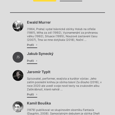
Chviličku.
Ewald Murrer
Načítá se.
(1964, Praha) vydal básnické sbírky Holub na střeše
(1981), Mlha za zdí (1992), Vyznamenání za prohranou
válku (1992), Situace (1995), Nouzové zastavení času
(2007), Tma se mne dotýkala (2018), Noční ...
Profil
Jakub Synecký
JS
Profil
Jaromír Typlt
Spisovatel, performer, esejista a kurátor výstav. Jeho
zatím poslední knihou je sbírka básní Za dlouho (2016), v
roce 2020 ale uvedl svoje nové texty na zvukovém albu
Zaškrábnutí, které nahrál ...
Profil
Kamil Bouška
(1979) publikoval ve skupinovém sborníku Fantasía
(Dauphin, 2008). Samostatným debutem je sbírka Oheň