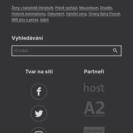
Ženy v katolické literatuře
,
Právě vychází
,
Mauzoleum
,
Divadlo
,
Historie kolonialismu
,
Dokument
,
Výroční ceny
,
Útvary Sylvy Ficové
,
969 slov o próze
,
Islám
Vyhledávání
Tvar na síti
Partneři