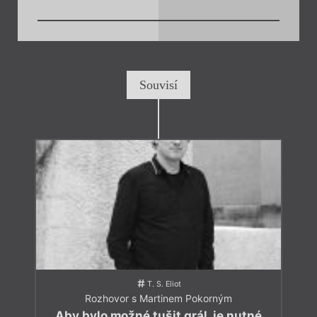
Souvisí
T. S. Eliot
Rozhovor s Martinem Pokorným
Aby bylo možné tušit grál, je nutné