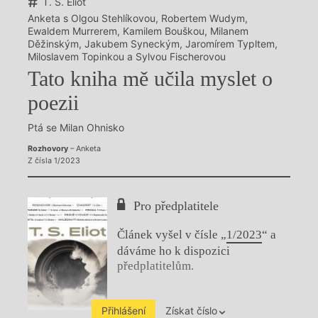
T. S. Eliot
Anketa s Olgou Stehlíkovou, Robertem Wudym,
Ewaldem Murrerem, Kamilem Bouškou, Milanem
Děžinským, Jakubem Syneckým, Jaromírem Typltem,
Miloslavem Topinkou a Sylvou Fischerovou
Tato kniha mě učila myslet o
poezii
Ptá se Milan Ohnisko
Rozhovory
– Anketa
Z čísla 1/2023
Pro předplatitele
Článek vyšel v čísle „
1/2023
“ a
dáváme ho k dispozici
předplatitelům.
Přihlášení
Získat číslo