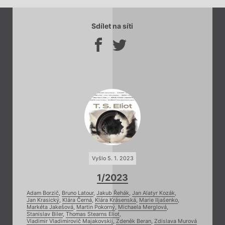
Sdílet na síti
Vyšlo 5. 1. 2023
1/2023
Adam Borzič
,
Bruno Latour
,
Jakub Řehák
,
Jan Alatyr Kozák
,
Jan Krasický
,
Klára Černá
,
Klára Krásenská
,
Marie Iljašenko
,
Markéta Jakešová
,
Martin Pokorný
,
Michaela Merglová
,
Stanislav Biler
,
Thomas Stearns Eliot
,
Vladimir Vladimirovič Majakovskij
,
Zdeněk Beran
,
Zdislava Murová