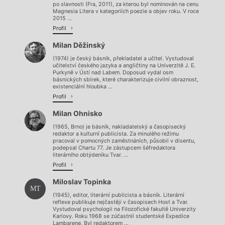
po slavnosti (Fra, 2011), za kterou byl nominován na cenu
Magnesia Litera v kategoriích poezie a objev roku. V roce
2015 ...
Profil
Milan Děžinský
(1974) je český básník, překladatel a učitel. Vystudoval
učitelství českého jazyka a angličtiny na Univerzitě J. E.
Purkyně v Ústí nad Labem. Doposud vydal osm
básnických sbírek, které charakterizuje civilní obraznost,
existenciální hloubka ...
Profil
Milan Ohnisko
(1965, Brno) je básník, nakladatelský a časopisecký
redaktor a kulturní publicista. Za minulého režimu
pracoval v pomocných zaměstnáních, působil v disentu,
podepsal Chartu 77. Je zástupcem šéfredaktora
literárního obtýdeníku Tvar. ...
Profil
Miloslav Topinka
MT
(1945), editor, literární publicista a básník. Literární
reflexe publikuje nejčastěji v časopisech Host a Tvar.
Vystudoval psychologii na Filozofické fakultě Univerzity
Karlovy. Roku 1968 se zúčastnil studentské Expedice
Lambarene. Byl redaktorem ...