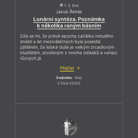
T. S. Eliot
Jakub Řehák
Lunární syntéza. Poznámka
k několika raným básním
Zdá se mi, že právě epocha začátku minulého
století a let meziválečných byla posedlá
zjištěním, že lidská duše je velkým zrcadlovým
bludištěm, stvořeným z mnoha odlesků a variací
různých já.
Přečíst
Esejistika
– Esej
Z čísla 1/2023