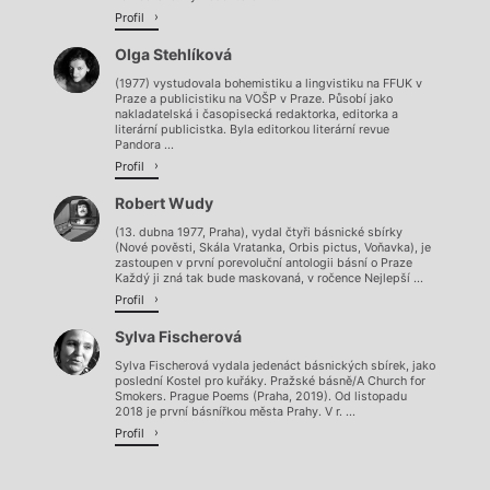
Profil
Olga Stehlíková
(1977) vystudovala bohemistiku a lingvistiku na FFUK v
Praze a publicistiku na VOŠP v Praze. Působí jako
nakladatelská i časopisecká redaktorka, editorka a
literární publicistka. Byla editorkou literární revue
Pandora ...
Profil
Robert Wudy
(13. dubna 1977, Praha), vydal čtyři básnické sbírky
(Nové pověsti, Skála Vratanka, Orbis pictus, Voňavka), je
zastoupen v první porevoluční antologii básní o Praze
Každý ji zná tak bude maskovaná, v ročence Nejlepší ...
Profil
Sylva Fischerová
Sylva Fischerová vydala jedenáct básnických sbírek, jako
poslední Kostel pro kuřáky. Pražské básně/A Church for
Smokers. Prague Poems (Praha, 2019). Od listopadu
2018 je první básnířkou města Prahy. V r. ...
Profil