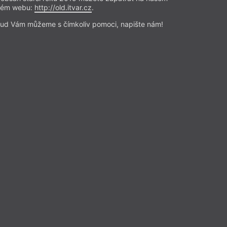
e propagovat? Existuje dobrý
rém webu:
http://old.itvar.cz
.
t sociální síť? Vždy, když se v
ud Vám můžeme s čímkoliv pomoci, napište nám!
pěje k závěru, že východiskem by
ělávání o konkrétním tématu,
Přečíst
Esejistika
– Esej
Z čísla 7/2026