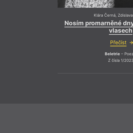
Klára Černá
,
Zdislav
Nosím promarněné dny
vlasech
Přečíst
Beletrie
– Poez
Z čísla 1/202