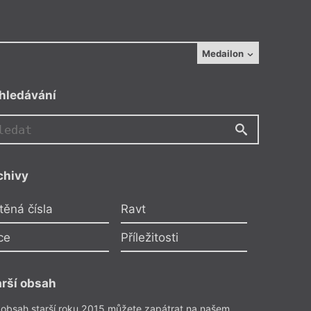
Medailon
hledávání
chivy
Jazyk a doba
Klára Černá
těná čísla
Ravt
ext dovede: Literatura a
ce
Příležitosti
zdrojový kód
té informace připomínají
arší obsah
igures“ Donny Haraway. Co z nich
iteratuře? Existuje vlastně nějaký
 obsah starší roku 2015 můžete zapátrat na našem