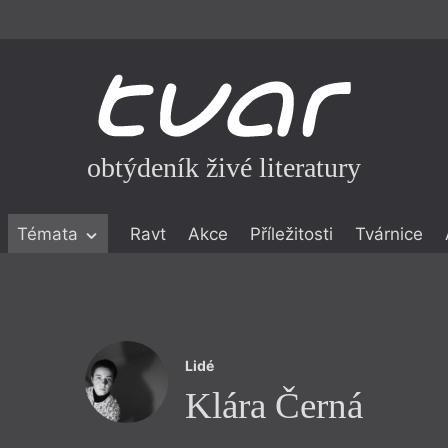
obtýdeník živé literatury
Témata
Ravt
Akce
Příležitosti
Tvárnice
ické literatuře
icistika
zí
Lidé
eflexe
Klára Černá
onialismu