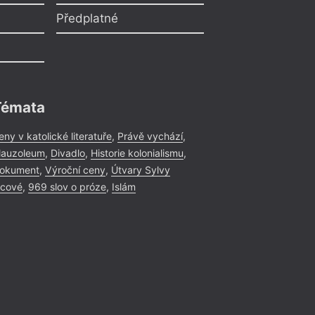
Předplatné
Témata
eny v katolické literatuře
,
Právě vychází
,
auzoleum
,
Divadlo
,
Historie kolonialismu
,
okument
,
Výroční ceny
,
Útvary Sylvy
icové
,
969 slov o próze
,
Islám