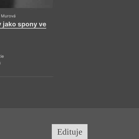
a Murová
 jako spony ve
ie
3
Edituje