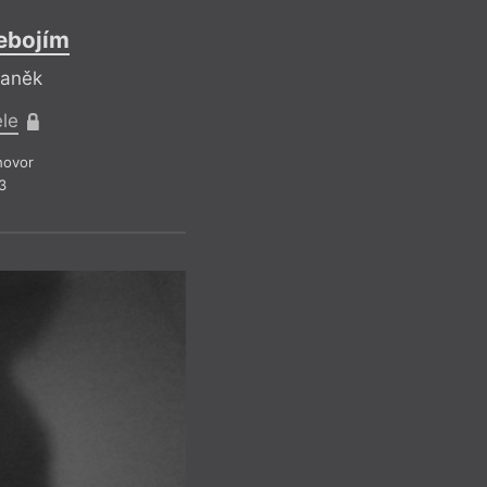
nebojím
Vaněk
ele
hovor
3