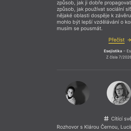
uskutečnila v květnu 2022 v K
způsob, jak ji dobře propagovat
přispěvatelkou na studentské kr
způsob, jak používat sociální sí
Klacek
.
nějaké oblasti dospěje k závěr
mohlo být lepší vzdělávání o k
musím se pousmát.
Přečíst
Esejistika
– Es
Z čísla 7/202
Cítící sv
Rozhovor s Klárou Černou, Luci