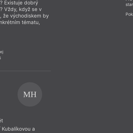
ampusu Hybernská. Je
? Existuje dobrý
způsob, jak ji dobř
sta
itické platformě
ť? Vždy, když se v
způsob, jak používa
Pok
u, že východiskem by
nějaké oblasti dos
onkrétním tématu,
mohlo být lepší vzd
musím se pousmát.
ej
6
MH
ět
í Kubalíkovou a