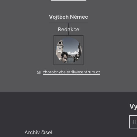
Vojtěch Němec
Redakce
chorobnybeletrik@centrum.cz
Vy
Archiv čísel