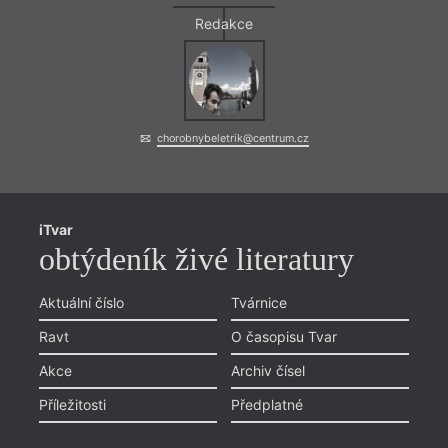
Redakce
chorobnybeletrik@centrum.cz
iTvar
obtýdeník živé literatury
Aktuální číslo
Tvárnice
Ravt
O časopisu Tvar
Akce
Archiv čísel
Příležitosti
Předplatné