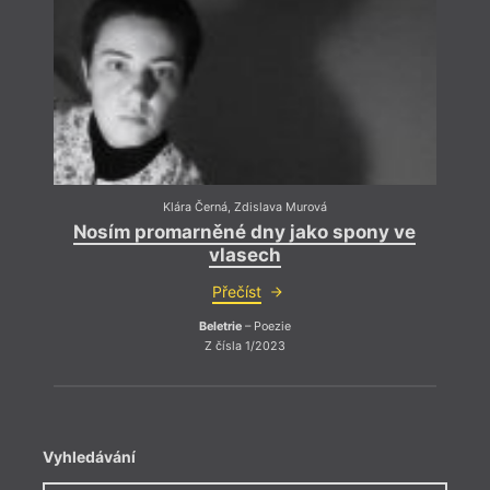
Klára Černá
,
Zdislava Murová
Nosím promarněné dny jako spony ve
No
vlasech
Přečíst
Beletrie
– Poezie
Z čísla 1/2023
Vyhledávání