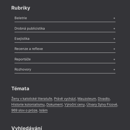
Rubriky
Beletrie
Poezie
,
Próza
,
Dokumenty
,
Drama
,
Celá rubrika
Drobná publicistika
Odlesk
,
Zasláno
,
Nezařazené
,
Novinky v Tvaru
,
Slovo
,
Výročí
,
Esejistika
Nekrolog
,
Glosa
,
Sloupek
,
Pozvánka
,
Literární soutěž
,
Komentář
,
Celá rubrika
Esej
,
Pádlo
,
Úvaha
,
Texty
,
Studie
,
Celá rubrika
Recenze a reflexe
Recenze
,
Dvakrát
,
Horké párky
,
969 slov o próze
,
Reportáže
Méně slov o próze
,
Celá rubrika
Literární zítřky
,
Reportáž
,
Literární život
,
Divadlo
,
Kritický ohlas
,
Rozhovory
Celá rubrika
Rozhovor
,
Anketa
,
Celá rubrika
Témata
Ženy v katolické literatuře
,
Právě vychází
,
Mauzoleum
,
Divadlo
,
Historie kolonialismu
,
Dokument
,
Výroční ceny
,
Útvary Sylvy Ficové
,
969 slov o próze
,
Islám
Vyhledávání