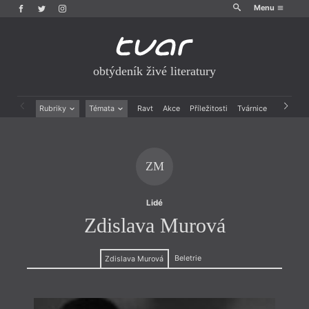
Menu
obtýdeník živé literatury
Rubriky
Témata
Ravt
Akce
Příležitosti
Tvárnice
Archiv
Beletrie
Ženy v katolické literatuře
Drobná publicistika
Právě vychází
Esejistika
Mauzoleum
ZM
Recenze a reflexe
Divadlo
Reportáže
Historie kolonialismu
Rozhovory
Dokument
Lidé
Výroční ceny
Zdislava Murová
Beletrie
Zdislava Murová