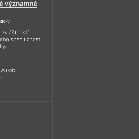
né významné
sický
 zvláštností
jeho specifičnost
ky.
Dvakrát
3