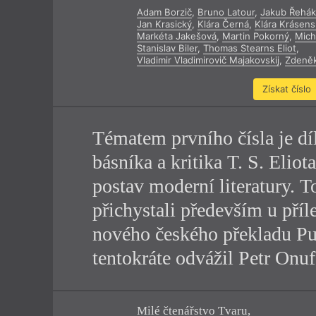
Adam Borzič
,
Bruno Latour
,
Jakub Řehá
Výroční cen
Jan Krasický
,
Klára Černá
,
Klára Krásens
Markéta Jakešová
,
Martin Pokorný
,
Mich
Stanislav Biler
,
Thomas Stearns Eliot
,
Vladimir Vladimirovič Majakovskij
,
Zdeně
Získat číslo
Tématem prvního čísla je dí
básníka a kritika T. S. Eliot
postav moderní literatury. T
přichystali především u příl
nového českého překladu Pu
tentokráte odvážil Petr Onuf
Milé čtenářstvo Tvaru,