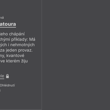
ová
atoura
 jeho chápání
uchými příklady: Má
ých i nehmotných
 za jeden provaz.
my, kvantové
, ve kterém žiju
ele
Ohlédnutí
3