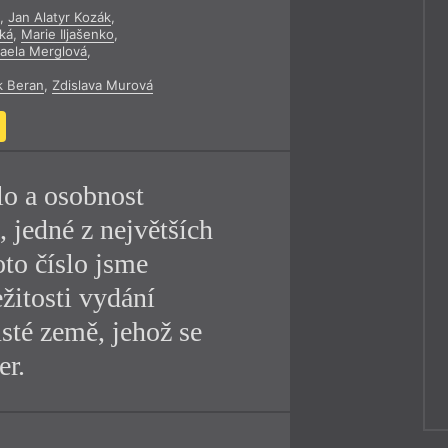
k
,
Jan Alatyr Kozák
,
y
ká
,
Marie Iljašenko
,
aela Merglová
,
k Beran
,
Zdislava Murová
lo a osobnost
a, jedné z největších
oto číslo jsme
ežitosti vydání
sté země, jehož se
er.