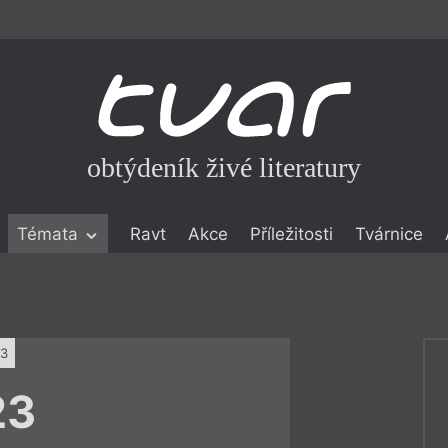
obtýdeník živé literatury
Témata
Ravt
Akce
Příležitosti
Tvárnice
ické literatuře
icistika
zí
23
eflexe
23
onialismu