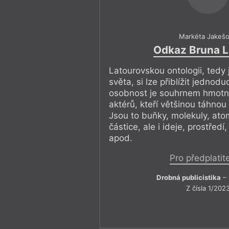
Markéta Jakeš
Odkaz Bruna L
Latourovskou ontologii, tedy
světa, si lze přiblížit jednod
osobnost je souhrnem hmotn
aktérů, kteří většinou táhnou
Jsou to buňky, molekuly, ato
částice, ale i ideje, prostředí
apod.
Pro předplatit
Drobná publicistika
– 
Z čísla 1/202