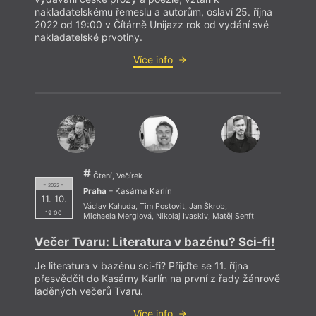
nakladatelskému řemeslu a autorům, oslaví 25. října
2022 od 19:00 v Čítárně Unijazz rok od vydání své
Sborn
nakladatelské prvotiny.
gener
Více info
skřín
hřích
symbo
přest
se oc
Čtení, Večírek
= 2022 =
Praha
– Kasárna Karlín
11. 10.
Václav Kahuda
,
Tim Postovit
,
Jan Škrob
,
19:00
Michaela Merglová
,
Nikolaj Ivaskiv
,
Matěj Senft
Večer Tvaru: Literatura v bazénu? Sci-fi!
Je literatura v bazénu sci-fi? Přijďte se 11. října
přesvědčit do Kasárny Karlín na první z řady žánrově
laděných večerů Tvaru.
Více info