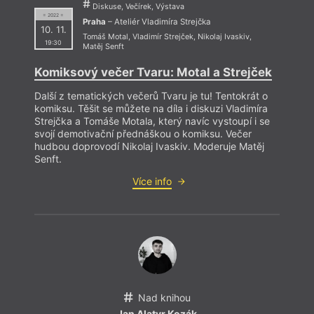
Diskuse, Večírek, Výstava
= 2022 =
Praha
– Ateliér Vladimíra Strejčka
10. 11.
Tomáš Motal
,
Vladimír Strejček
,
Nikolaj Ivaskiv
,
19:30
Matěj Senft
Komiksový večer Tvaru: Motal a Strejček
Další z tematických večerů Tvaru je tu! Tentokrát o
komiksu. Těšit se můžete na díla i diskuzi Vladimíra
Strejčka a Tomáše Motala, který navíc vystoupí i se
svojí demotivační přednáškou o komiksu. Večer
hudbou doprovodí Nikolaj Ivaskiv. Moderuje Matěj
Pak s
Senft.
dál. 
z kon
Více info
zasle
Nad knihou
Jan Alatyr Kozák