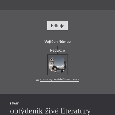
Edituje
Vojtěch Němec
Redakce
chorobnybeletrik@centrum.cz
iTvar
obtýdeník živé literatury