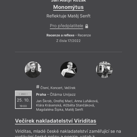
Monomýtus
Reflektuje Matěj Senft
Z p
Pro předplatitele
Recenze a reflexe
– Recenze
Z čísla 17/2022
Čtení, Koncert, Večírek
Praha
– Čítárna Unijazz
= 2022 =
25. 10.
Jan Škrob
,
Ondřej Macl
,
Anna Luňáková
,
Klára Krásenská
,
Alžběta Stančáková
,
19:00
Magdaléna Šipka
,
Matěj Senft
Večírek nakladatelství Viriditas
Viriditas, mladé české nakladatelství zaměřující se na
vydávání české prózy a poezie, vztah k