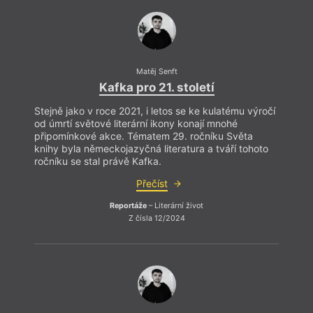
nakladatel. Vystudoval knižní kulturu, nyní studuje
religionistiku a judaistiku na HTF UK v Praze. Založil a
je šéfredaktorem Nakladatelství Viriditas a externím
spolupracovníkem literárního obtýdeníku Tvar. Jeho
texty byly dosud publikovány časopisecky v Hostu,
Tvaru, Revue Prostor, Okruh a střed, anglicky ve
Matěj Senft
Word Addict a na internetové platformě Nedělní
Kafka pro 21. století
chvilka poezie. V rámci rezidenčního pobytu
Českého literárního centra v Broumově připravil dva
Stejně jako v roce 2021, i letos se ke kulatému výročí
Stejn
cykly básní: Nic nového pod sluncem a Vyčetl jsem z
od úmrtí světové literární ikony konají mnohé
od úm
koster mrtvých vlčat. Zaměřuje se v nich na vztah
připomínkové akce. Tématem 29. ročníku Světa
připo
mýtů, lidí, zvířat a rostlin. Žije v Praze.
knihy byla německojazyčná literatura a tváří tohoto
knihy
ročníku se stal právě Kafka.
roční
Přečíst
Reportáže
– Literární život
Z čísla 12/2024