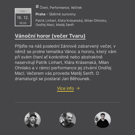
Čtení, Performance, Večírek
= 2022 =
Praha
– Sběrné suroviny
Poh
16. 12.
Patrik Linhart
,
Klára Krásenská
,
Milan Ohnisko
,
19:30
Ondřej Macl
,
Matěj Senft
Liter
Vánoční horor (večer Tvaru)
nedos
Svět 
Přijďte na náš poslední žánrově zabarvený večer, v
knihy
němž se prolne tematika Vánoc a hororu, který vám
vykři
při svém čtení ať konkrétně nebo abstraktně
na cu
naservírují Patrik Linhart, Klára Krásenská, Milan
se v 
Ohnisko a v rámci performance jej ztvární Ondřej
uvědo
Macl. Večerem vás provede Matěj Senft. O
to za
dramaturgii se postaral Jan Běhounek.
Více info