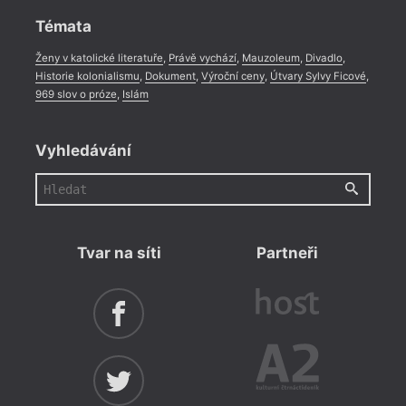
Témata
Ženy v katolické literatuře
,
Právě vychází
,
Mauzoleum
,
Divadlo
,
Historie kolonialismu
,
Dokument
,
Výroční ceny
,
Útvary Sylvy Ficové
,
969 slov o próze
,
Islám
Vyhledávání
Tvar na síti
Partneři