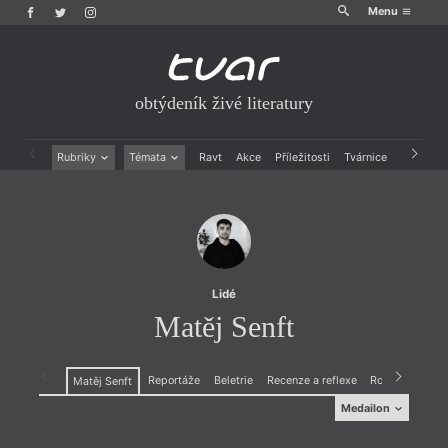
Menu
obtýdeník živé literatury
Rubriky
Témata
Ravt
Akce
Příležitosti
Tvárnice
Archiv
Beletrie
Ženy v katolické literatuře
Drobná publicistika
Právě vychází
Esejistika
Mauzoleum
Recenze a reflexe
Divadlo
Reportáže
Historie kolonialismu
Rozhovory
Dokument
Lidé
Výroční ceny
Matěj Senft
Reportáže
Beletrie
Recenze a reflexe
Rozhovory
Dr
Matěj Senft
Medailon
Medailon
(1999, Benešov u Prahy), básník, esejista a