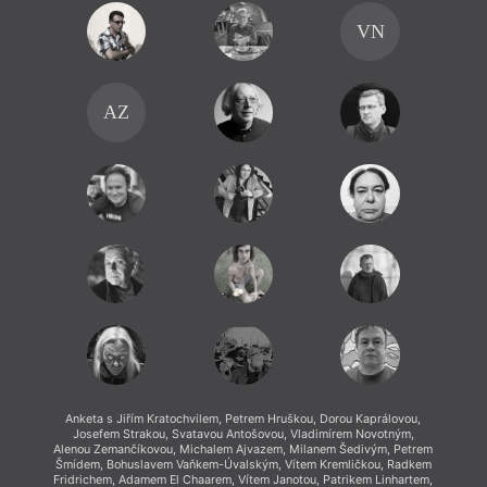
VN
AZ
Anketa s Jiřím Kratochvilem, Petrem Hruškou, Dorou Kaprálovou,
Josefem Strakou, Svatavou Antošovou, Vladimírem Novotným,
Alenou Zemančíkovou, Michalem Ajvazem, Milanem Šedivým, Petrem
Šmídem, Bohuslavem Vaňkem-Úvalským, Vítem Kremličkou, Radkem
Fridrichem, Adamem El Chaarem, Vítem Janotou, Patrikem Linhartem,