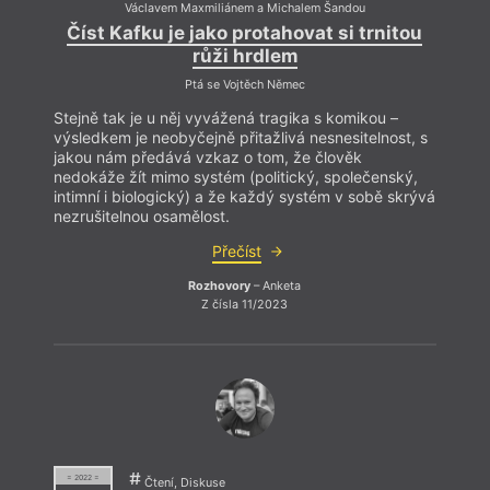
Václavem Maxmiliánem a Michalem Šandou
Číst Kafku je jako protahovat si trnitou
růži hrdlem
Ptá se Vojtěch Němec
Stejně tak je u něj vyvážená tragika s komikou –
výsledkem je neobyčejně přitažlivá nesnesitelnost, s
jakou nám předává vzkaz o tom, že člověk
nedokáže žít mimo systém (politický, společenský,
intimní i biologický) a že každý systém v sobě skrývá
nezrušitelnou osamělost.
Přečíst
Rozhovory
– Anketa
Z čísla 11/2023
= 2022 =
Čtení, Diskuse