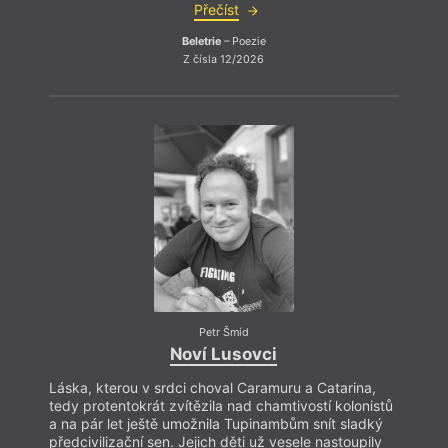
Přečíst
Beletrie
– Poezie
Z čísla 12/2026
Petr Šmíd
Noví Lusovci
Láska, kterou v srdci choval Caramuru a Catarina,
Láska
tedy protentokrát zvítězila nad chamtivostí kolonistů
tedy p
a na pár let ještě umožnila Tupinambům snít sladký
a na 
předcivilizační sen. Jejich děti už vesele nastoupily
předci