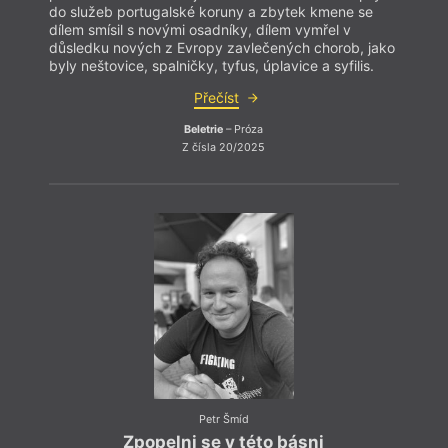
do služeb portugalské koruny a zbytek kmene se
do sl
dílem smísil s novými osadníky, dílem vymřel v
dílem
důsledku nových z Evropy zavlečených chorob, jako
důsle
byly neštovice, spalničky, tyfus, úplavice a syfilis.
byly n
Přečíst
Beletrie
– Próza
Z čísla 20/2025
Petr Šmíd
Zpopelni se v této básni