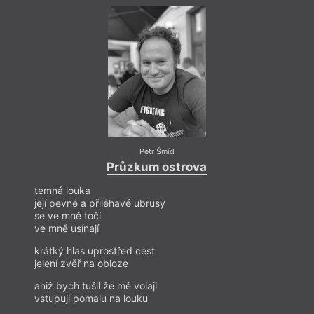
(Malvern, 2024), novelu
Pomezí
(Nakladatelství Bor,
2024), básnickou sbírku
Barchoviny
(Dobrý důvod,
2024) a tři povídkové sbírky:
Nautický úsvit
(Officina
Praga, 2022),
Dějiny světa
(Rubato, 2023)
a
Brazilské fotbalové legendy
(Officina Praga, 2024).
Časopisecky publikoval povídky i básně
v časopisech
A2
,
Listy
,
Revue Souvislosti
,
Host
a
Tvar
.
Petr Šmíd
Průzkum ostrova
temná louka
temná
její pevné a přiléhavé ubrusy
její p
se ve mně točí
se ve
ve mně usínají
ve mn
krátký hlas uprostřed cest
krátk
jelení zvěř na obloze
jelení
aniž bych tušil že mě volají
aniž b
vstupuji pomalu na louku
vstup