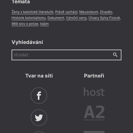
Témata
Ženy v katolické literatuře
,
Právě vychází
,
Mauzoleum
,
Divadlo
,
Historie kolonialismu
,
Dokument
,
Výroční ceny
,
Útvary Sylvy Ficové
,
969 slov o próze
,
Islám
Vyhledávání
Tvar na síti
Partneři