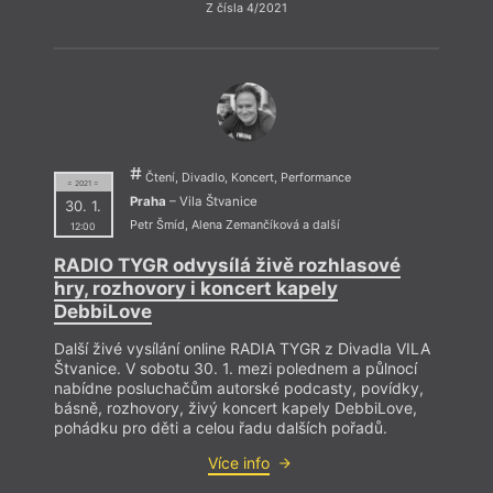
Z čísla 4/2021
Čtení, Divadlo, Koncert, Performance
= 2021 =
Praha
– Vila Štvanice
30. 1.
Petr Šmíd
,
Alena Zemančíková
a další
12:00
RADIO TYGR odvysílá živě rozhlasové
hry, rozhovory i koncert kapely
DebbiLove
Další živé vysílání online RADIA TYGR z Divadla VILA
Štvanice. V sobotu 30. 1. mezi polednem a půlnocí
nabídne posluchačům autorské podcasty, povídky,
básně, rozhovory, živý koncert kapely DebbiLove,
pohádku pro děti a celou řadu dalších pořadů.
Více info