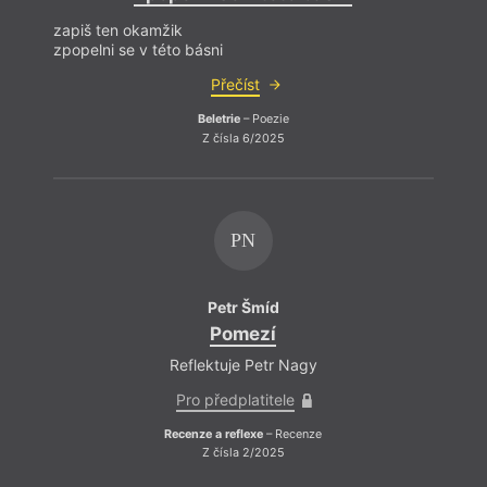
zapiš ten okamžik
zapiš
zpopelni se v této básni
zpopel
Přečíst
Beletrie
– Poezie
Z čísla 6/2025
PN
Petr Šmíd
Pomezí
Reflektuje Petr Nagy
Pro předplatitele
Recenze a reflexe
– Recenze
Z čísla 2/2025