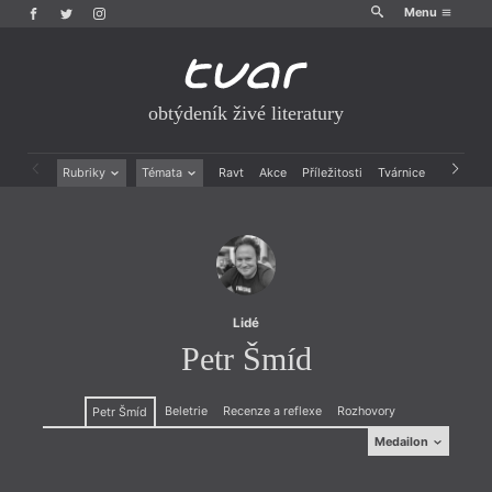
Menu
obtýdeník živé literatury
Rubriky
Témata
Ravt
Akce
Příležitosti
Tvárnice
Archiv
Beletrie
Ženy v katolické literatuře
Drobná publicistika
Právě vychází
Esejistika
Mauzoleum
Recenze a reflexe
Divadlo
Reportáže
Historie kolonialismu
Rozhovory
Dokument
Lidé
Výroční ceny
Petr Šmíd
Beletrie
Recenze a reflexe
Rozhovory
Petr Šmíd
Medailon
Medailon
(1985) vydal povídkovou novelu
Středomoří