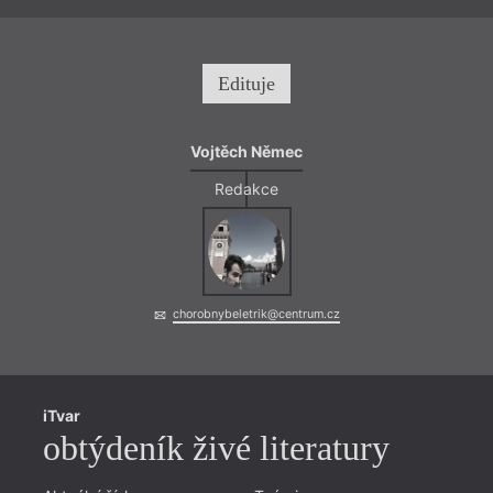
Edituje
Vojtěch Němec
Redakce
chorobnybeletrik@centrum.cz
iTvar
obtýdeník živé literatury