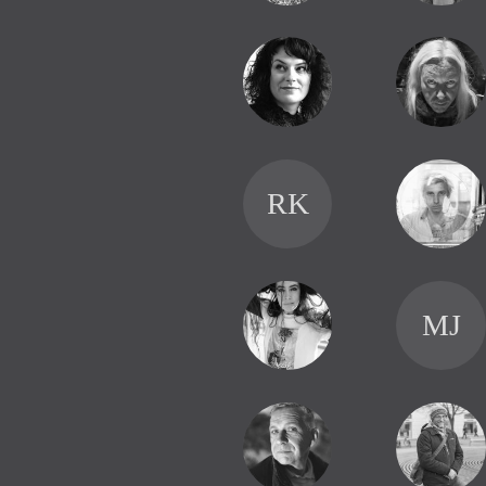
RK
MJ