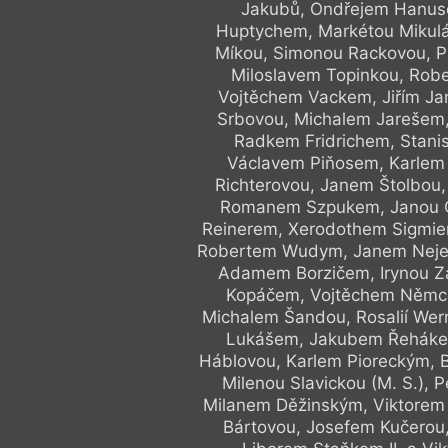
Jakubů, Ondřejem Hanus
Huptychem, Markétou Miku
Míkou, Simonou Rackovou, P
Miloslavem Topinkou, Rob
Vojtěchem Vackem, Jiřím Jan
Srbovou, Michalem Jarešem
Radkem Fridrichem, Stani
Václavem Piňosem, Karlem 
Richterovou, Janem Štolbou
Romanem Szpukem, Janou O
Reinerem, Xerodothem Sigmie
Robertem Wudym, Janem Nejedl
Adamem Borzičem, Irynou 
Kopáčem, Vojtěchem Němce
Michalem Šandou, Rosalií Wer
Lukášem, Jakubem Řeháke
Háblovou, Karlem Pioreckým, 
Milenou Slavickou (M. S.),
Milanem Děžinským, Viktorem
Bártovou, Josefem Kučerou