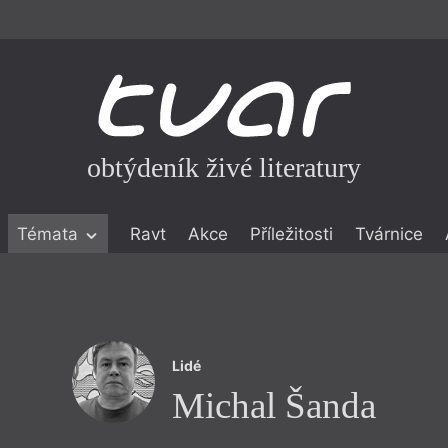
obtýdeník živé literatury
Témata
Ravt
Akce
Příležitosti
Tvárnice
ické literatuře
icistika
zí
Lidé
eflexe
Michal Šanda
onialismu