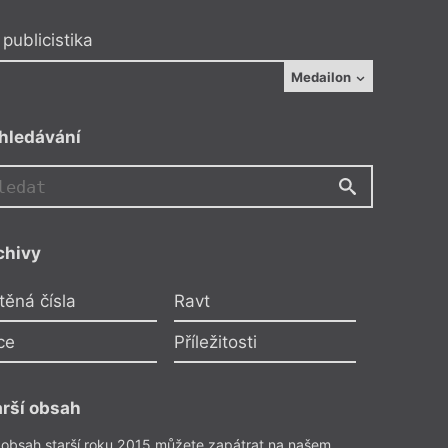
publicistika
Medailon
hledávání
chivy
JJ
těná čísla
Ravt
ce
Příležitosti
arší obsah
 obsah starší roku 2015 můžete zapátrat na našem