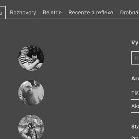
y
Rozhovory
Beletrie
Recenze a reflexe
Drobná 
a
ž tří desítek
Vy
z těch posledních
k z blázna
(2023)
avě
ást jeho tvorby
adle plném
jde na podzim
Ar
Tiš
Ak
St
Pro