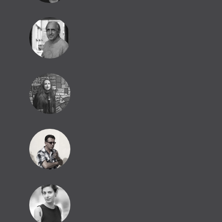
PŠ
MR