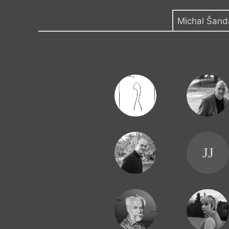
Výroční cen
Michal Šand
Medailon
(1965, Praha) je autorem více ne
básnických a prozaických děl, 
jmenujme:
Tibbles
(2021),
Moze
nebo leporela
Kruh
(2023) a
Hr
o dopravě
(2024). Podstatnou č
shrnuje svazek
Generál v umyv
blues
(2022). Kniha
Grotesky
vy
v nakladatelství Malvern.
JJ