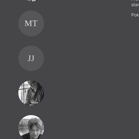
sta
Pok
MT
JJ
RK