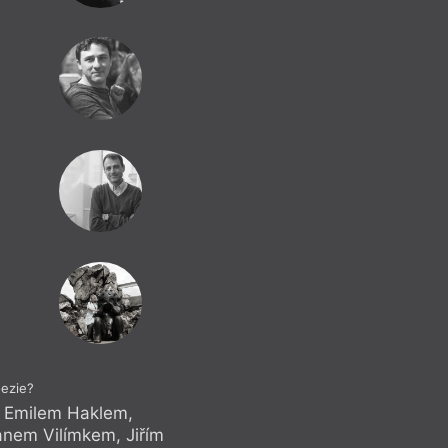
oezie?
, Emilem Haklem,
Anketa s Mari
nem Vilímkem, Jiřím
Martinem Stöhrem