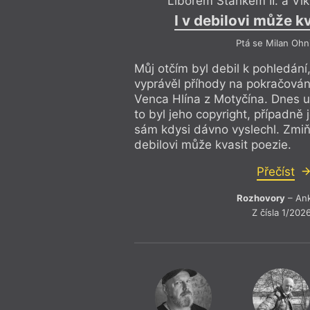
Liborem Staňkem II. a Vik
I v debilovi může k
Ptá se Milan Ohn
Můj otčím byl debil k pohledán
vyprávěl příhody na pokračování
Venca Hlína z Motyčína. Dnes už
to byl jeho copyright, případně 
sám kdysi dávno vyslechl. Zmiňu
debilovi může kvasit poezie.
Přečíst
Rozhovory
– An
Z čísla 1/202