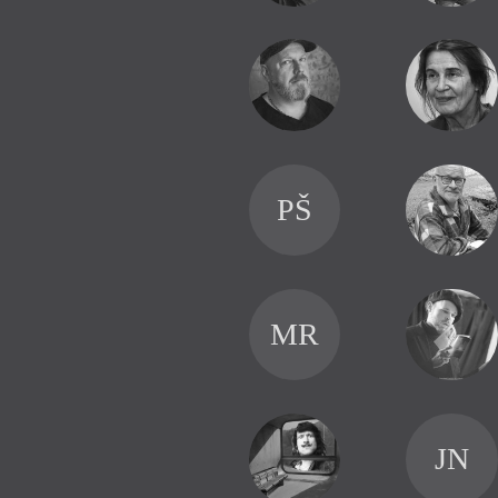
PŠ
MR
JN