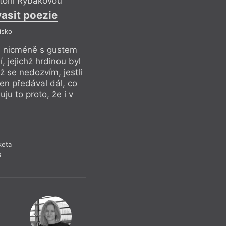
torií Rybákovou
Liborem Staňk
vasit poezie
I v debil
isko
P
í, nicméně s gustem
Můj otčím byl debi
, jejichž hrdinou byl
vyprávěl příhody na
 se nedozvím, jestli
Venca Hlína z Motyč
jen předával dál, co
to byl jeho copyrigh
ju to proto, že i v
sám kdysi dávno vys
debilovi může kvasi
keta
R
6