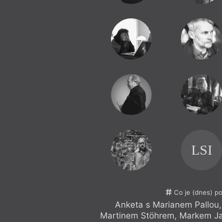
LSI
Co je (dnes) p
Anketa s Marianem Pallou
Martinem Stöhrem, Markem Ja