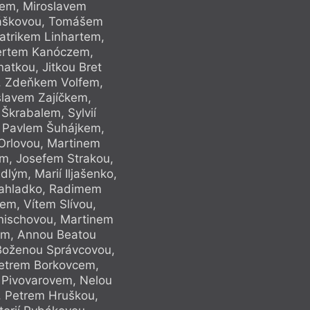
em, Miroslavem
Jakubů, Ondř
láškovou, Tomášem
Huptychem, Mar
atrikem Linhartem,
Míkou, Simonou 
ertem Kanóczem,
Miloslavem To
atkou, Jitkou Bret
Vojtěchem Vacke
, Zdeňkem Volfem,
Srbovou, Micha
slavem Zajíčkem,
Radkem Fridri
Škrabalem, Sylvií
Václavem Piňos
, Pavlem Šuhájkem,
Richterovou, Ja
rlovou, Martinem
Romanem Szpuke
m, Josefem Strakou,
Reinerem, Xerodo
ým, Marií Iljašenko,
Robertem Wudym, J
Zahladko, Radimem
Adamem Borziče
m, Vítem Slívou,
Kopáčem, Vojt
nischovou, Martinem
Michalem Šandou, 
m, Annou Beatou
Lukášem, Jaku
Boženou Správcovou,
Háblovou, Karlem 
 Petrem Borkovcem,
Milenou Slavick
 Pivovarovem, Nelou
Milanem Děžinský
, Petrem Hruškou,
Bártovou, Jose