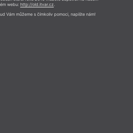
rém webu:
http://old.itvar.cz
.
ud Vám můžeme s čímkoliv pomoci, napište nám!
MT
JJ
MJ