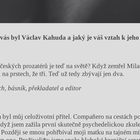
vás byl Václav Kahuda a jaký je váš vztah k jeho
českých prozatérů je teď na světě? Když zemřel Mil
i na prstech, že tři. Teď už tedy zbývají jen dva.
h, básník, překladatel a editor
 byl můj celoživotní přítel. Compañero na cestách 
dyž jsem zažila první skutečně psychedelickou zkuše
. Později se mnou pohřbíval moji matku na tajném m