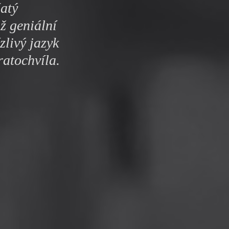
šatý
až geniální
zlivý jazyk
ratochvíla.