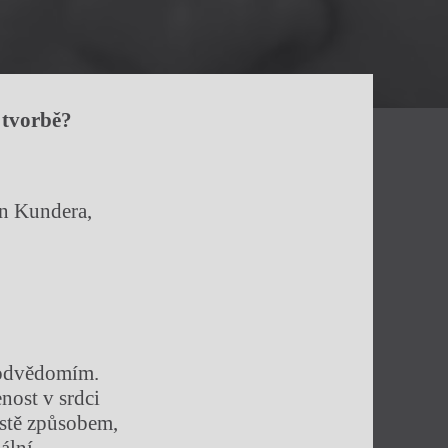
 tvorbě?
an Kundera,
podvědomím.
nost v srdci
ístě způsobem,