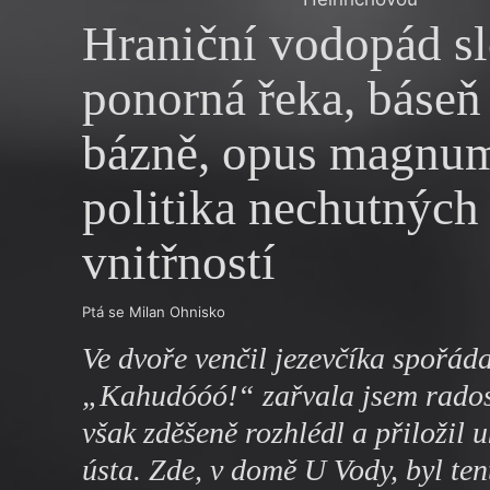
Výroční cen
Hraniční vodopád sl
ponorná řeka, báseň
bázně, opus magnu
politika nechutných
vnitřností
Ptá se Milan Ohnisko
Ve dvoře venčil jezevčíka spořád
„Kahudóóó!“ zařvala jsem rados
však zděšeně rozhlédl a přiložil 
ústa. Zde, v domě U Vody, byl te