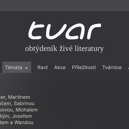
obtýdeník živé literatury
Témata
Ravt
Akce
Příležitosti
Tvárnice
ické literatuře
icistika
zí
ter, Martinem
áčem, Sabrinou
eflexe
rbovou, Michalem
dlým, Josefem
onialismu
artem a Wandou