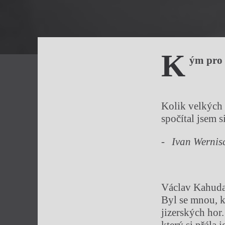
K
ým pro 
Kolik velkých 
spočítal jsem s
Ivan Wernisc
Václav Kahuda
Byl se mnou, k
jizerských hor