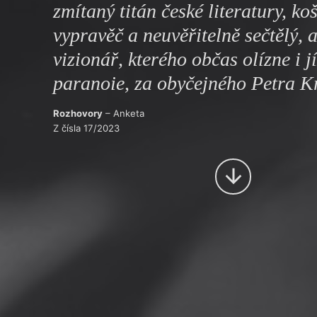
zmítaný titán české literatury, ko
vypravěč a neuvěřitelně sečtělý, 
vizionář, kterého občas olízne i jí
paranoie, za obyčejného Petra K
Rozhovory
– Anketa
Z čísla 17/2023