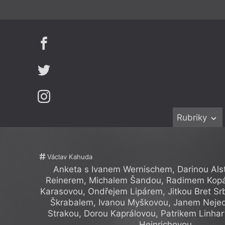
Rubriky
Beletrie
Ženy v katol
Drobná publ
Právě vychá
Václav Kahuda
Anketa s Ivanem Wernischem, Darinou Als
Esejistika
Mauzoleum
Reinerem, Michalem Šandou, Radimem Kop
Recenze a r
Divadlo
Karasovou, Ondřejem Lipárem, Jitkou Bret S
Škrabalem, Ivanou Myškovou, Janem Neje
Reportáže
Historie kol
Strakou, Dorou Kaprálovou, Patrikem Linh
Rozhovory
Dokument
Heinrichovou