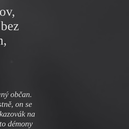
y
ov,
 bez
m,
aný občan.
tně, on se
ukazovák na
nto démony