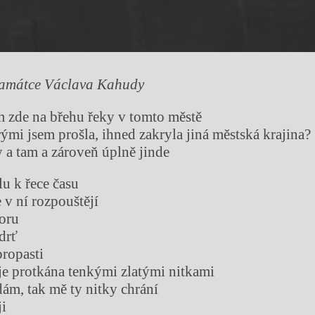
památce Václava Kahudy
 zde na břehu řeky v tomto městě
rými jsem prošla, ihned zakryla jiná městská krajina?
y a tam a zároveň úplně jinde
lu k řece času
 v ní rozpouštějí
oru
drť
ropasti
 je protkána tenkými zlatými nitkami
ám, tak mě ty nitky chrání
i