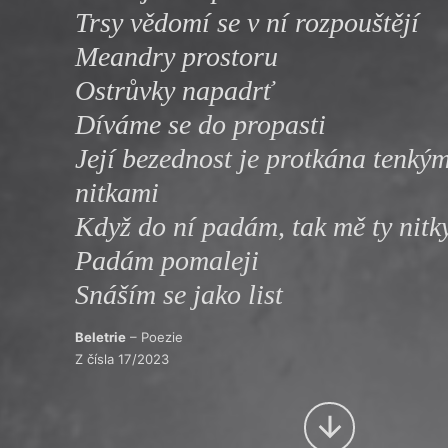
Trsy vědomí se v ní rozpouštějí
Výroční cen
Meandry prostoru
Ostrůvky napadrť
Díváme se do propasti
Její bezednost je protkána tenkým
nitkami
Když do ní padám, tak mě ty nitk
Padám pomaleji
Snáším se jako list
Beletrie
– Poezie
Z čísla 17/2023