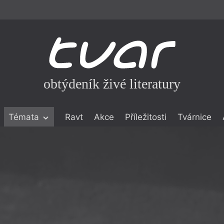
obtýdeník živé literatury
Témata
Ravt
Akce
Příležitosti
Tvárnice
ické literatuře
icistika
zí
eflexe
onialismu