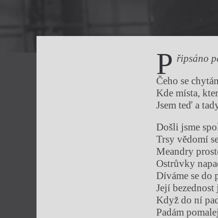
p
řipsáno 
Čeho se chytám
Kde místa, kte
Jsem teď a tad
Došli jsme spo
Trsy vědomí se
Meandry prost
Ostrůvky napa
Díváme se do p
Její bezednost
Když do ní pad
Padám pomalej