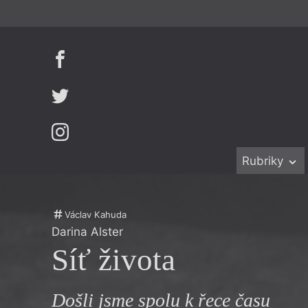
Rubriky
Beletrie
Ženy v katol
Drobná publ
Právě vychá
Václav Kahuda
Darina Alster
Esejistika
Mauzoleum
Síť života
Recenze a r
Divadlo
Reportáže
Historie kol
Došli jsme spolu k řece času
Rozhovory
Dokument