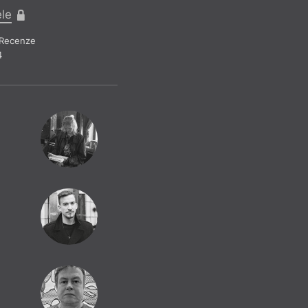
Pr
ele
Recenze
4
Pr