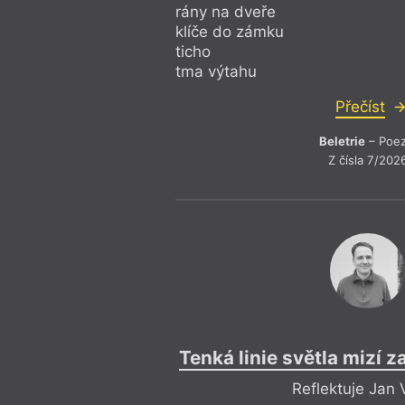
rány na dveře
klíče do zámku
ticho
tma výtahu
Přečíst
Beletrie
– Poez
Z čísla 7/202
Tenká linie světla mizí z
Reflektuje Jan