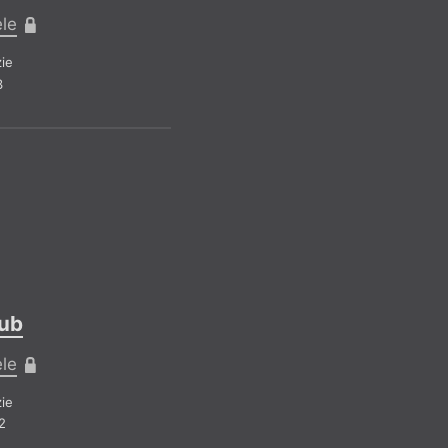
ele
ie
3
a
lub
ele
Kateřina Rudčenk
Michal Maršále
ie
Miroslav Fišmei
2
Miloslav Topi