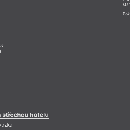
rány na dveře
sta
klíče do zámku
Pok
ticho
tma výtahu
ie
6
a střechou hotelu
Svět
 Vozka