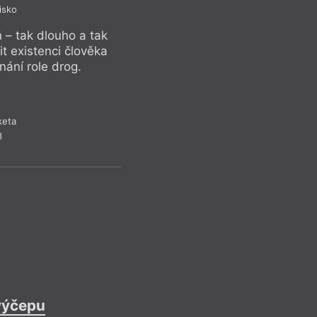
Jsi moje v
isko
Pr
– tak dlouho a tak
it existenci člověka
nání role drog.
keta
3
tvůj stín/ tvůj odraz
a
výčepu