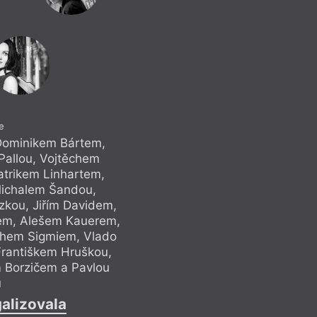
Ještě se musí
e
 Dominikem Bártem,
Pallou, Vojtěchem
trikem Linhartem,
ichalem Šandou,
kou, Jiřím Davidem,
lem, Alešem Kauerem,
them Sigmiem, Vlado
Františkem Hruškou,
Borzičem a Pavlou
u
alizovala