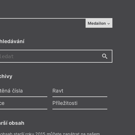
Medailon
hledávání
chivy
těná čísla
Ravt
ce
Příležitosti
Jan Vozka
arší obsah
Rain Dogs
 obsah starší roku 2015 můžete zapátrat na našem