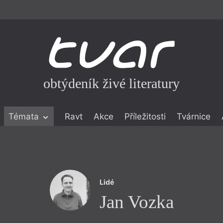
obtýdeník živé literatury
Témata
Ravt
Akce
Příležitosti
Tvárnice
ické literatuře
icistika
zí
Lidé
eflexe
Jan Vozka
onialismu