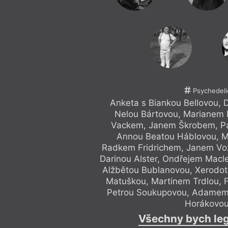
Psychedeli
Anketa s Biankou Bellovou,
Nelou Bártovou, Marianem 
Vackem, Janem Škrobem, Pa
Annou Beatou Háblovou, M
Radkem Fridrichem, Janem Voz
Darinou Alster, Ondřejem Mac
Alžbětou Bublanovou, Xerodo
Matuškou, Martinem Trdlou, 
Petrou Soukupovou, Adamem 
Horákovo
Všechny bych leg