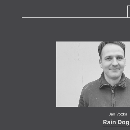
Výroční cen
Medailon
(1984) žije a pracuje v Liberci
filmové ve Zlíně a na FF UK (Ka
studií). Ukázky z vlastní tvorby
v několika číslech
Tvaru
, výbor
vyšly v
Revolver Revue
(č. 99 a
Protimluvu
a
Welesu
. Vydal sbí
zpoza dveří
(Dauphin, 2018),
J
(Dauphin, 2019) a
Ještě se mus
ticho a tmu
(Dauphin, 2021) a 
tygře
(Dauphin, 2023). Přítomn
z připravované sbírky s názve
Jan Vozka
Rain Dog