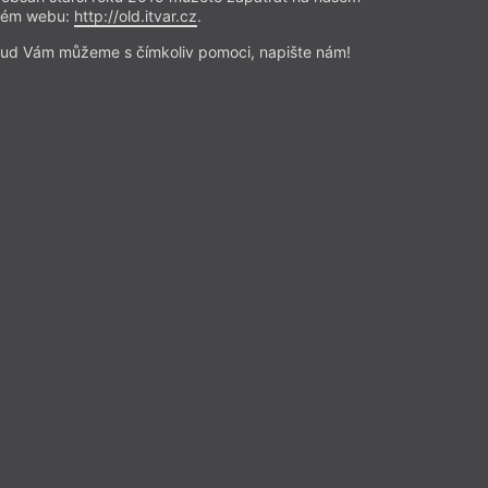
rém webu:
http://old.itvar.cz
.
ud Vám můžeme s čímkoliv pomoci, napište nám!
Přečíst
Beletrie
– Poezie
Z čísla 7/2026
Jan Vozka
lo zpoza výčepu