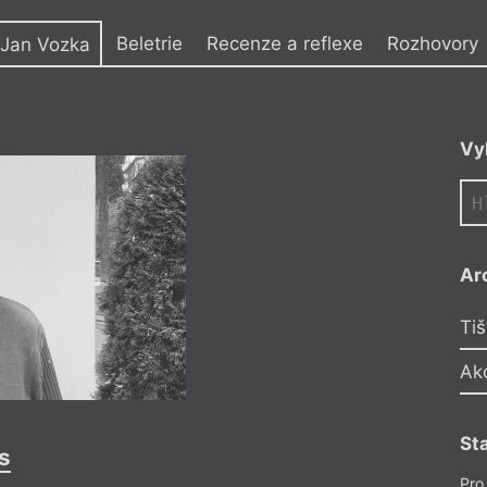
y
Beletrie
Recenze a reflexe
Rozhovory
Jan Vozka
. Studoval na VOŠ
Vy
tedra filmových
 a překladů publikoval
y z poezie mu také
 124),
Hostu
,
rky poezie
Světlo
edním dechem
Ar
íme naučit milovat
knihu povídek
Tygře,
Tiš
é básně jsou ukázkou
m
Rain Dogs
.
Ak
St
s
Pro