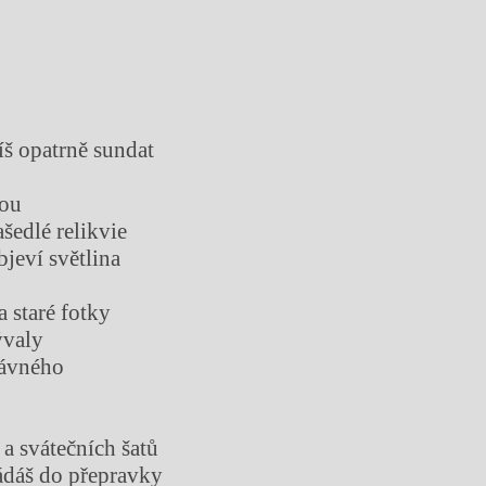
íš opatrně sundat
kou
ašedlé relikvie
bjeví světlina
a staré fotky
ývaly
dávného
 a svátečních šatů
ádáš do přepravky