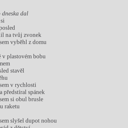
o dneska dal
si
posled
il na tvůj zvonek
jsem vyběhl z domu
mě v plastovém bobu
omem
led stavěl
ěhu
sem v rychlosti
a předstíral spánek
sem si obul brusle
ou raketu
sem slyšel dupot nohou
ád z dětství