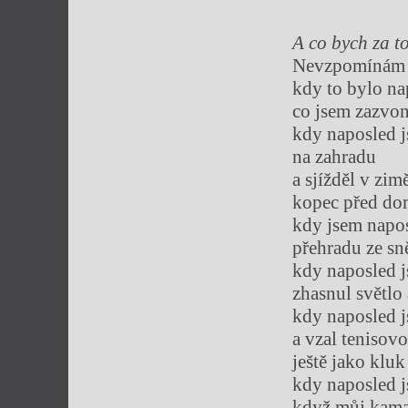
A co bych za t
Nevzpomínám 
kdy to bylo na
co jsem zazvon
kdy naposled 
na zahradu
a sjížděl v zi
kopec před d
kdy jsem napos
přehradu ze sn
kdy naposled j
zhasnul světlo 
kdy naposled j
a vzal tenisov
ještě jako kluk
kdy naposled j
když můj kamar