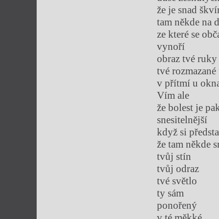
že je snad škví
tam někde na d
ze které se obč
vynoří
obraz tvé ruky
tvé rozmazané 
v přítmí u okn
Vím ale
že bolest je pa
snesitelnější
když si předst
že tam někde s
tvůj stín
tvůj odraz
tvé světlo
ty sám
ponořený
v té měkké