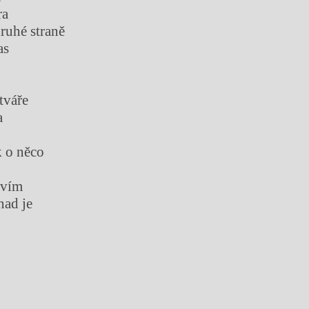
ra
ruhé straně
as
tváře
a
k o něco
avím
nad je