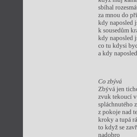
sbíhal rozesm
za mnou do př
kdy naposled j
k sousedům krá
kdy naposled 
co tu kdysi byd
a kdy naposled
Co zbývá
Zbývá jen tich
zvuk tekoucí 
spláchnutého 
z pokoje nad t
kroky a tupá r
to když se zav
nadobro