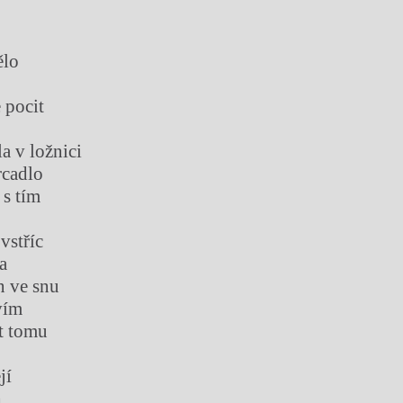
ělo
 pocit
a v ložnici
rcadlo
 s tím
 vstříc
a
n ve snu
vím
t tomu
jí
h