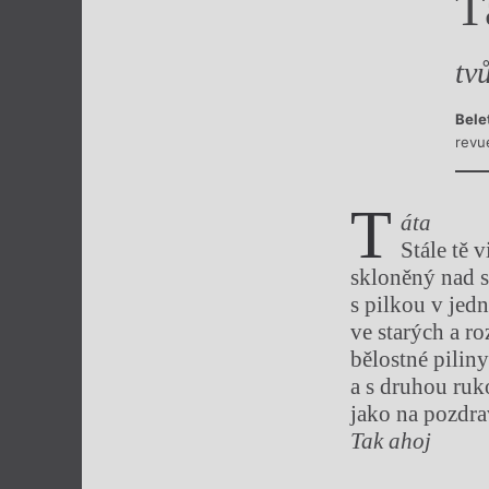
T
Výroční cen
tvů
Bele
revu
t
áta
Stále tě 
skloněný nad 
s pilkou v jedn
ve starých a r
bělostné pilin
a s druhou ru
jako na pozdr
Tak ahoj