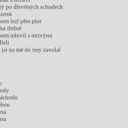
átý po dřevěných schodech
ízemí
sem lezl přes plot
st třešně
jsem mluvil s mrtvými
leli
 jsi na mě do tmy zavolal
o
vody
záchodu
ebou
ána
řou