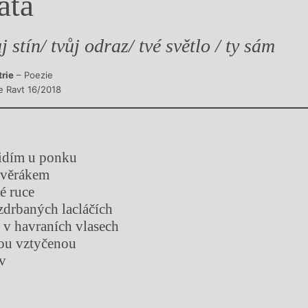
áta
y
j stín/ tvůj odraz/ tvé světlo / ty sám
trie
– Poezie
e Ravt 16/2018
vidím u ponku
svěrákem
é ruce
ozdrbaných lacláčích
y v havraních vlasech
kou vztyčenou
av