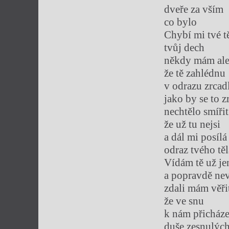
dveře za vším
co bylo
Chybí mi tvé t
tvůj dech
někdy mám ale
že tě zahlédnu
v odrazu zrcadl
jako by se to z
nechtělo smířit
že už tu nejsi
a dál mi posílá
odraz tvého těl
Vídám tě už je
a popravdě ne
zdali mám věři
že ve snu
k nám přicháze
duše zesnulýc