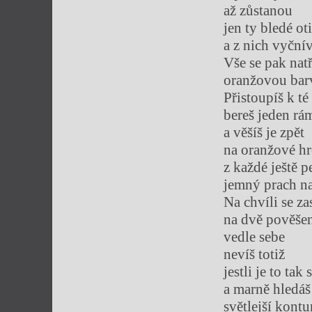
až zůstanou
jen ty bledé ot
a z nich vyční
Vše se pak nat
oranžovou bar
Přistoupíš k té
bereš jeden r
a věšíš je zpět
na oranžové hr
z každé ještě p
jemný prach na
Na chvíli se za
na dvě pověšen
vedle sebe
nevíš totiž
jestli je to tak
a marně hledáš
světlejší kontu