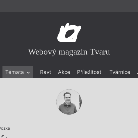
Webový magazín Tvaru
Témata
Ravt
Akce
Příležitosti
Tvárnice
ické literatuře
icistika
zí
eflexe
onialismu
Vozka