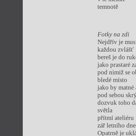
temnotě
Fotky na zdi
Nejdřív je mus
každou zvlášť
bereš je do ru
jako prastaré z
pod nimiž se o
bledé místo
jako by matné 
pod sebou skr
dozvuk toho 
světla
přítmí ateliéru
zář letního dne
Opatrně je ukl