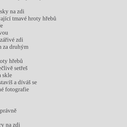
isky na zdi
vající tmavé hroty hřebů
ře
vou
 zářivé zdi
ám za druhým
oty hřebů
ečlivě setřeš
 skle
stavíš a díváš se
é fotografie
 správně
ry na zdi