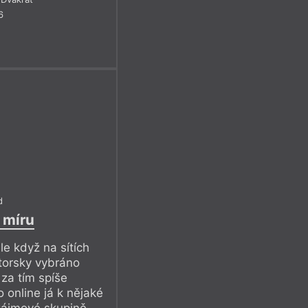
 site-specificky
6
tože lázně na únavu
rekonvalescenční čtení.
d
 míru
le když na sítích
torsky vybráno
za tím spíše
 online já k nějaké
zájmové skupině.