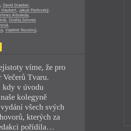
h
,
David Graeber
,
y
 Haubert
,
Jakub Pavlovský
,
rtinez Arboleda
,
Hník
,
Ondřej Schmid
,
nová
,
ka
,
Vladimír Novotný
,
jistoty víme, že pro
r Večerů Tvaru.
, kdy v úvodu
 naše kolegyně
 vydání všech svých
hovorů, kterých za
redakci pořídila…