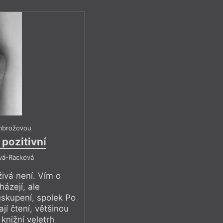
co potřebujete, je
e. Způsobuje to
c, protože člověk ví,
je ve spánku,
lat.
u je zřejmý: tato
ces, kdežto onen
mbrožovou
iální nespravedlnost,
ě, která odebírá právo
pozitivní
vá-Racková
 únavě, která je také
živá není. Vím o
ozu: tlaku, který
házejí, ale
potřeba obhajovat svou
skupení, spolek Po
ysvětlit veřejnosti
ají čtení, většinou
je něco, co se vrací. Lze
 knižní veletrh