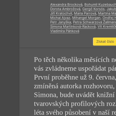
Alexandra Brocková
,
Bohumil Kuzebauc
Výroční cen
Dorota Ambrožová
,
Gergő Korsós
,
Jakub
Jiří Kratochvil
,
Maria Parrová
,
Martina Ma
Michal Ajvaz
,
Mihangel Morgan
,
Ondřej 
Petr Janyška
,
Petra Schwarzová Žallman
Simona Martínková-Racková
,
Vít Kremlič
Vladimíra Pánková
Získat číslo
Po těch několika měsících ne
vás zvládneme uspořádat pá
První proběhne už 9. června
zmíněná autorka rozhovoru,
Simona, bude uvádět knižní
tvarovských profilových roz
léta svého působení v naší 