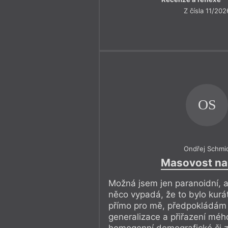
to příští tvarovské číslo, které bude
Z čísla 11/202
věnované Karlovarskému kraji. Pro
pomáhají jako máloco, ne že ne.
Přeji vám, milí čtenáři a čtenářky, 
OS
Ondřej Schmi
Masovost na
Možná jsem jen paranoidní, a
něco vypadá, že to bylo kurá
přímo pro mě, předpokládám 
generalizace a přiřazení mého
homogenní demografické či 