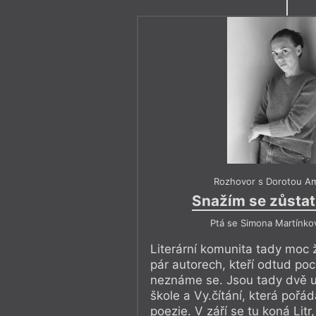
zbavit. Protože jediné, 
vyspat se, a ono to nejd
velké zoufalství a bezmo
že řešení
jeho
problému 
a nedokáže s tím nic udě
Rozdíl mezi Čechovem a Ambrožovo
popisuje biologicky podmíněný pro
Rozhovor s Dorotou A
odhaluje systém. Dětskou práci, soc
redukci člověka na funkci v soustav
Snažím se zůstat 
na základní lidskou potřebu.
Ptá se Simona Martínko
Ale i Dorota Ambrožová mluví o jiné
Literární komunita tady moc 
systémová. O únavě literárního prov
pár autorech, kteří odtud poc
způsobuje ekonomická prekérnost, 
neznáme se. Jsou tady dvě u
existenci (dlouhodobě únavné je „
v
škole a Vy.čítání, která pořád
a politikům, že investice do kultury 
poezie. V září se tu koná Litr,