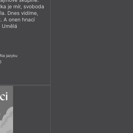
lka je mír, svoboda
íla. Dnes vidíme,
. A onen hnací
? Umělá
Na jazyku
6