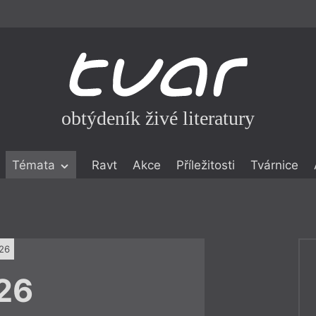
obtýdeník živé literatury
Témata
Ravt
Akce
Příležitosti
Tvárnice
ické literatuře
icistika
zí
026
eflexe
26
onialismu