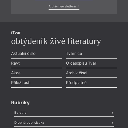
Archiv newsletterů
iTvar
obtýdeník živé literatury
Aktuální číslo
Tvárnice
Ravt
O časopisu Tvar
Akce
Archiv čísel
Příležitosti
Předplatné
Rubriky
Beletrie
Poezie
,
Próza
,
Dokumenty
,
Drama
,
Celá rubrika
Drobná publicistika