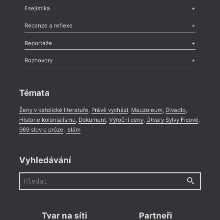
Odlesk
,
Zasláno
,
Nezařazené
,
Novinky v Tvaru
,
Slovo
,
Výročí
,
Esejistika
Nekrolog
,
Glosa
,
Sloupek
,
Pozvánka
,
Literární soutěž
,
Komentář
,
Celá rubrika
Esej
,
Pádlo
,
Úvaha
,
Texty
,
Studie
,
Celá rubrika
Recenze a reflexe
Recenze
,
Dvakrát
,
Horké párky
,
969 slov o próze
,
Reportáže
Méně slov o próze
,
Celá rubrika
Literární zítřky
,
Reportáž
,
Literární život
,
Divadlo
,
Kritický ohlas
,
Rozhovory
Celá rubrika
Rozhovor
,
Anketa
,
Celá rubrika
Témata
Ženy v katolické literatuře
,
Právě vychází
,
Mauzoleum
,
Divadlo
,
Historie kolonialismu
,
Dokument
,
Výroční ceny
,
Útvary Sylvy Ficové
,
969 slov o próze
,
Islám
Vyhledávání
Tvar na síti
Partneři