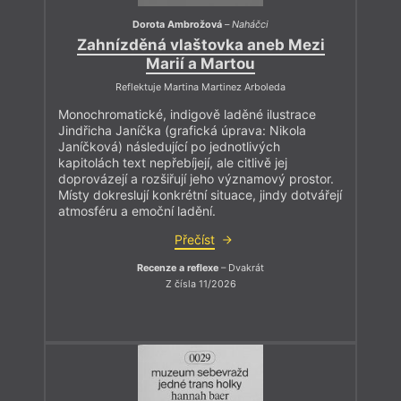
Dorota Ambrožová
–
Naháčci
Zahnízděná vlaštovka aneb Mezi
Marií a Martou
Reflektuje Martina Martinez Arboleda
Monochromatické, indigově laděné ilustrace
Jindřicha Janíčka (grafická úprava: Nikola
Janíčková) následující po jednotlivých
kapitolách text nepřebíjejí, ale citlivě jej
doprovázejí a rozšiřují jeho významový prostor.
Místy dokreslují konkrétní situace, jindy dotvářejí
atmosféru a emoční ladění.
Přečíst
Recenze a reflexe
– Dvakrát
Z čísla 11/2026