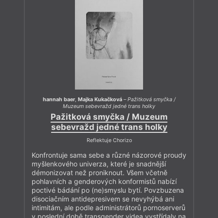
hannah baer
,
Majka Kukačková
–
Pažitková smyčka /
Muzeum sebevražd jedné trans holky
Pažitková smyčka / Muzeum
sebevražd jedné trans holky
Reflektuje Chorizo
Konfrontuje sama sebe a různé názorové proudy
myšlenkového univerza, které je snadnější
démonizovat než proniknout. Všem včetně
pohlavních a genderových konformistů nabízí
poctivé bádání po (ne)smyslu bytí. Povzbuzena
disociačním antidepresivem se nevyhýbá ani
intimitám, ale podle administrátorů pornoserverů
v poslední době transgender videa vystřídaly na