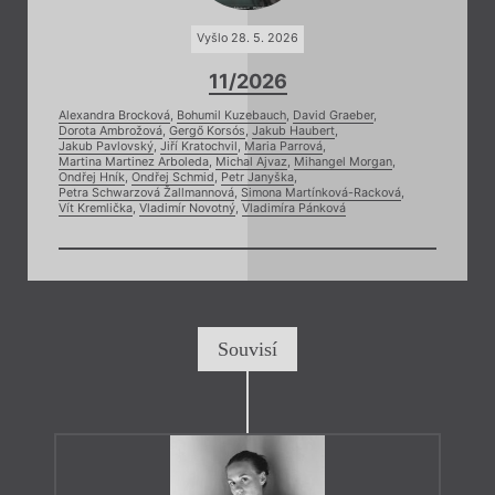
Vyšlo 28. 5. 2026
11/2026
Alexandra Brocková
,
Bohumil Kuzebauch
,
David Graeber
,
Dorota Ambrožová
,
Gergő Korsós
,
Jakub Haubert
,
Jakub Pavlovský
,
Jiří Kratochvil
,
Maria Parrová
,
Martina Martinez Arboleda
,
Michal Ajvaz
,
Mihangel Morgan
,
Ondřej Hník
,
Ondřej Schmid
,
Petr Janyška
,
Petra Schwarzová Žallmannová
,
Simona Martínková-Racková
,
Vít Kremlička
,
Vladimír Novotný
,
Vladimíra Pánková
Souvisí