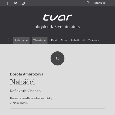
Menu
obtýdeník živé literatury
Rubriky
Témata
Ravt
Akce
Příležitosti
Tvárnice
Archiv
Beletrie
Ženy v katolické literatuře
Drobná publicistika
Právě vychází
C
Esejistika
Mauzoleum
Recenze a reflexe
Divadlo
Reportáže
Historie kolonialismu
Dorota Ambrožová
Rozhovory
Dokument
Naháčci
Výroční ceny
Reflektuje Chorizo
Recenze a reflexe
– Horké párky
Z čísla 11/2026