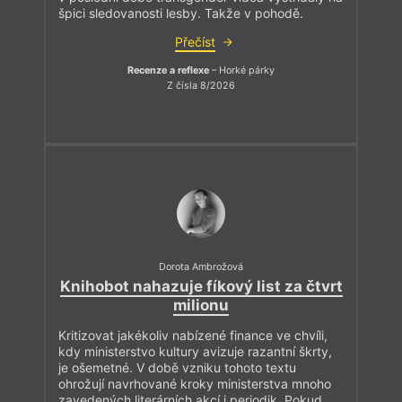
špici sledovanosti lesby. Takže v pohodě.
Přečíst
Recenze a reflexe
– Horké párky
Z čísla 8/2026
Dorota Ambrožová
Knihobot nahazuje fíkový list za čtvrt
milionu
Kritizovat jakékoliv nabízené finance ve chvíli,
kdy ministerstvo kultury avizuje razantní škrty,
je ošemetné. V době vzniku tohoto textu
ohrožují navrhované kroky ministerstva mnoho
zavedených literárních akcí i periodik. Pokud