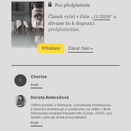
Pro předplatitele
Článek vyšel v čísle „
11/2026
“ a
dáváme ho k dispozici
předplatitelům.
Přihlášení
Získat číslo
Chviličku.
Chorizo
Načítá se.
C
Profil
Dorota Ambrožová
(1994) pochází z Olomouce, vystudovala Rozhlasovou
a televizní dramaturgii a scenáristiku na JAMU v Brně.
Debutovala románem Poslední léto (Listen, 2024), nyní
tamtéž vyšla její druhá próza Naháčci.
Profil