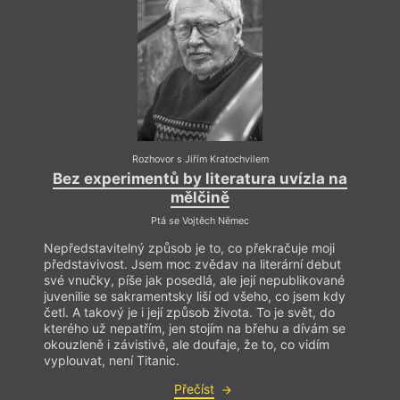
Rozhovor s Jiřím Kratochvilem
Bez experimentů by literatura uvízla na
mělčině
Nic z
si jen
Ptá se Vojtěch Němec
protož
Nepředstavitelný způsob je to, co překračuje moji
mater
představivost. Jsem moc zvědav na literární debut
jestl
své vnučky, píše jak posedlá, ale její nepublikované
stačí
juvenilie se sakramentsky liší od všeho, co jsem kdy
rozdí
četl. A takový je i její způsob života. To je svět, do
čtivo
kterého už nepatřím, jen stojím na břehu a dívám se
okouzleně i závistivě, ale doufaje, že to, co vidím
vyplouvat, není Titanic.
Přečíst