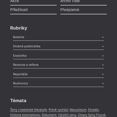
Akce
Archiv čísel
Příležitosti
Předplatné
Rubriky
Beletrie
Poezie
,
Próza
,
Dokumenty
,
Drama
,
Celá rubrika
Drobná publicistika
Odlesk
,
Zasláno
,
Nezařazené
,
Novinky v Tvaru
,
Slovo
,
Výročí
,
Esejistika
Nekrolog
,
Glosa
,
Sloupek
,
Pozvánka
,
Literární soutěž
,
Komentář
,
Celá rubrika
Esej
,
Pádlo
,
Úvaha
,
Texty
,
Studie
,
Celá rubrika
Recenze a reflexe
Recenze
,
Dvakrát
,
Horké párky
,
969 slov o próze
,
Reportáže
Méně slov o próze
,
Celá rubrika
Literární zítřky
,
Reportáž
,
Literární život
,
Divadlo
,
Kritický ohlas
,
Rozhovory
Celá rubrika
Rozhovor
,
Anketa
,
Celá rubrika
Témata
Ženy v katolické literatuře
,
Právě vychází
,
Mauzoleum
,
Divadlo
,
Historie kolonialismu
,
Dokument
,
Výroční ceny
,
Útvary Sylvy Ficové
,