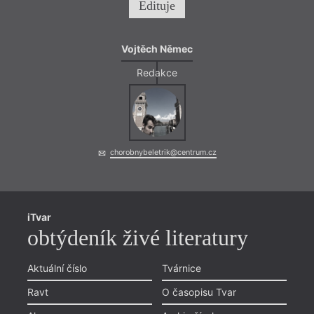
Edituje
Vojtěch Němec
Redakce
chorobnybeletrik@centrum.cz
iTvar
obtýdeník živé literatury
Aktuální číslo
Tvárnice
Ravt
O časopisu Tvar