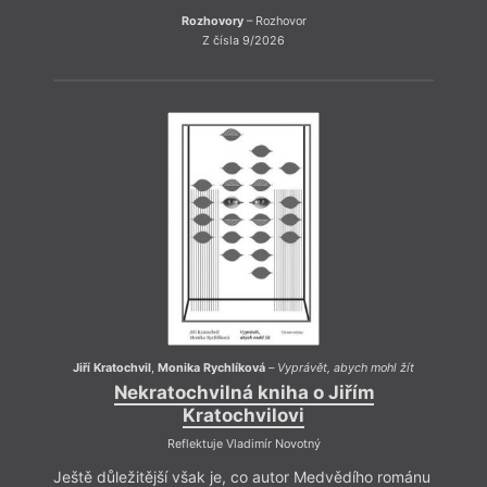
Rozhovory
– Rozhovor
Z čísla 9/2026
Bylo 
velic
jsem 
atelié
Jiří Kratochvil
,
Monika Rychlíková
–
Vyprávět, abych mohl žít
Nekratochvilná kniha o Jiřím
Kratochvilovi
Reflektuje Vladimír Novotný
Ještě důležitější však je, co autor Medvědího románu