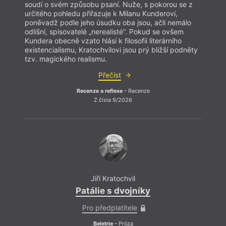
soudí o svém způsobu psaní. Nuže, s pokorou se z
určitého pohledu přiřazuje k Milanu Kunderovi,
poněvadž podle jeho úsudku oba jsou, ačli nemálo
odlišní, spisovatelé „nerealisté“. Pokud se ovšem
Kundera obecně vzato hlásí k filosofii literárního
existencialismu, Kratochvilovi jsou prý bližší podněty
tzv. magického realismu.
Přečíst
Recenze a reflexe
– Recenze
Z čísla 9/2026
Jiří Kratochvil
Patálie s dvojníky
Pro předplatitele
Beletrie
– Próza