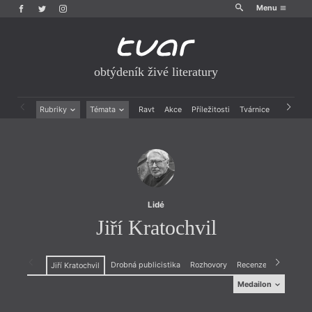
Menu
obtýdeník živé literatury
Rubriky
Témata
Ravt
Akce
Příležitosti
Tvárnice
Archiv
Beletrie
Ženy v katolické literatuře
Drobná publicistika
Právě vychází
Esejistika
Mauzoleum
Recenze a reflexe
Divadlo
Reportáže
Historie kolonialismu
Rozhovory
Dokument
Lidé
Výroční ceny
Jiří Kratochvil
Drobná publicistika
Rozhovory
Recenze a reflexe
Jiří Kratochvil
Medailon
Medailon
(1940, Brno) absolvoval filosofickou fakultu, obor