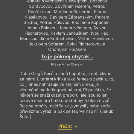
Anketa s Michalem Vieweghem, Boženou
Správcovou, Zbyňkem Fišerem, Petrou
Dvořákovou, Martinem Reinerem, Klárou
Vlasákovou, Davidem Zábranským, Petrem
Gojdou, Petrou Hůlovou, Radimem Kopáčem,
Annou Bolavou, Janem Němcem, Sylvou
Fischerovou, Pavlem Janouškem, Ivou Hadj
Moussou, Jiřím Kratochvilem, Viktorií Hanišovou,
Jakubem Šofarem, Sylvií Richterovou a
Ondřejem Horákem
To je pěknej chyták…
Ptá se Milan Ohnisko
Doba Olegů Susů a Janů Lopatků je definitivně
za námi. Literární kritika jako řemeslo zanikla, to,
co ji dnes nahrazuje ve stejném dresu, je
víceméně marketingový nástroj. Připouštím, že
někteří se snaží držet praporu, ale jsou to jen
takové mše pro hrstku podobných blouznivců.
Role se otočily, nejdřív se „vymyslí“, nebo spíše
převezme výraz, a pak se teprve naplní. (Jakub
Šofar)
Přečíst