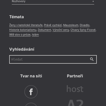
Literární zítřky
,
Reportáž
,
Literární život
,
Divadlo
,
Kritický ohlas
,
Rozhovory
Celá rubrika
Rozhovor
,
Anketa
,
Celá rubrika
Témata
Ženy v katolické literatuře
,
Právě vychází
,
Mauzoleum
,
Divadlo
,
Historie kolonialismu
,
Dokument
,
Výroční ceny
,
Útvary Sylvy Ficové
,
969 slov o próze
,
Islám
Vyhledávání
Tvar na síti
Partneři