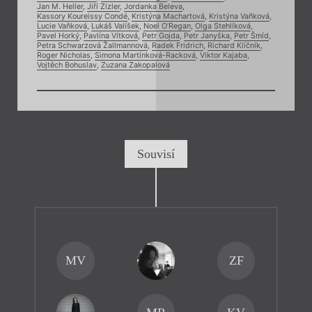
Jan M. Heller
,
Jiří Zizler
,
Jordanka Beleva
,
Kassory Koureissy Condé
,
Kristýna Machartová
,
Kristýna Vaňková
,
Lucie Vaňková
,
Lukáš Valíšek
,
Noel O’Regan
,
Olga Stehlíková
,
Pavel Horký
,
Pavlína Vítková
,
Petr Gojda
,
Petr Janyška
,
Petr Šmíd
,
Petra Schwarzová Žallmannová
,
Radek Fridrich
,
Richard Klíčník
,
Roger Nicholas
,
Simona Martínková-Racková
,
Viktor Kajaba
,
Vojtěch Bohuslav
,
Zuzana Zakopalová
Souvisí
MV
ZF