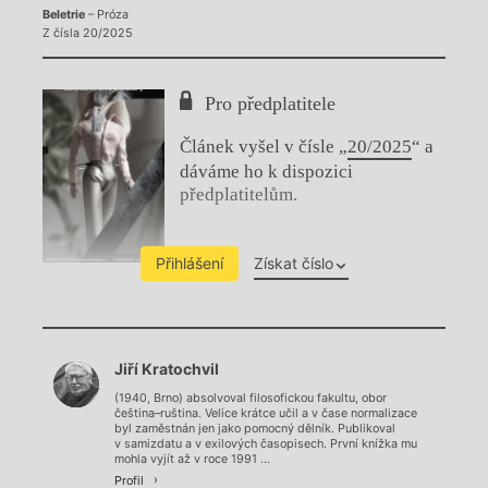
Beletrie
– Próza
Z čísla 20/2025
Pro předplatitele
Článek vyšel v čísle „
20/2025
“ a
dáváme ho k dispozici
předplatitelům.
Přihlášení
Získat číslo
Chviličku.
Jiří Kratochvil
Načítá se.
(1940, Brno) absolvoval filosofickou fakultu, obor
čeština–ruština. Velice krátce učil a v čase normalizace
byl zaměstnán jen jako pomocný dělník. Publikoval
v samizdatu a v exilových časopisech. První knížka mu
mohla vyjít až v roce 1991 ...
Profil