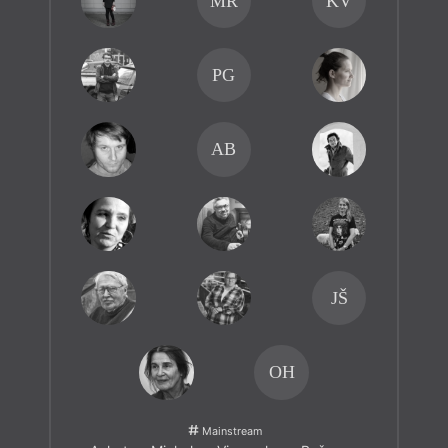
MR
KV
PG
AB
JŠ
OH
Mainstream