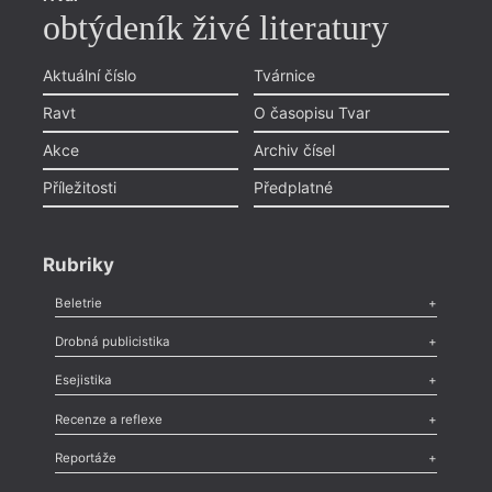
obtýdeník živé literatury
Aktuální číslo
Tvárnice
Ravt
O časopisu Tvar
Akce
Archiv čísel
Příležitosti
Předplatné
Rubriky
Beletrie
Poezie
,
Próza
,
Dokumenty
,
Drama
,
Celá rubrika
Drobná publicistika
Odlesk
,
Zasláno
,
Nezařazené
,
Novinky v Tvaru
,
Slovo
,
Výročí
,
Esejistika
Nekrolog
,
Glosa
,
Sloupek
,
Pozvánka
,
Literární soutěž
,
Komentář
,
Celá rubrika
Esej
,
Pádlo
,
Úvaha
,
Texty
,
Studie
,
Celá rubrika
Recenze a reflexe
Recenze
,
Dvakrát
,
Horké párky
,
969 slov o próze
,
Reportáže
Méně slov o próze
,
Celá rubrika