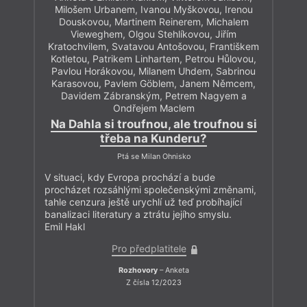
Milošem Urbanem, Ivanou Myškovou, Irenou
Douskovou, Martinem Reinerem, Michalem
Vieweghem, Olgou Stehlíkovou, Jiřím
Kratochvilem, Svatavou Antošovou, Františkem
Kotletou, Patrikem Linhartem, Petrou Hůlovou,
Pavlou Horákovou, Milanem Uhdem, Sabrinou
Karasovou, Pavlem Göblem, Janem Němcem,
Davidem Zábranským, Petrem Nagyem a
Ondřejem Maclem
Na Dahla si troufnou, ale troufnou si
třeba na Kunderu?
Ptá se Milan Ohnisko
V situaci, kdy Evropa prochází a bude
procházet rozsáhlými společenskými změnami,
tahle cenzura ještě urychlí už teď probíhající
banalizaci literatury a ztrátu jejího smyslu.
Emil Hakl
Pro předplatitele
Rozhovory
– Anketa
Z čísla 12/2023