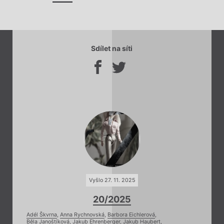
Sdílet na síti
Vyšlo 27. 11. 2025
20/2025
Adél Škvrna
,
Anna Rychnovská
,
Barbora Eichlerová
,
Běla Janoštíková
,
Jakub Ehrenberger
,
Jakub Haubert
,