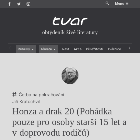
Menu
obtýdeník živé literatury
Rubriky
Témata
Ravt
Akce
Příležitosti
Tvárnice
Archiv
Beletrie
Ženy v katolické literatuře
Drobná publicistika
Právě vychází
Esejistika
Mauzoleum
Recenze a reflexe
Divadlo
Reportáže
Historie kolonialismu
Rozhovory
Dokument
Četba na pokračování
Výroční ceny
Jiří Kratochvil
Honza a drak 20 (Pohádka
pouze pro osoby starší 15 let a
v doprovodu rodičů)