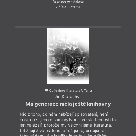
Rozhovory
– Anketa
Z čísla 19/2024
Co je dnes literatura?, Téma
Jiří Kratochvil
Má generace měla ještě knihovny
Nic z toho, co nám nabízejí spisovatelé, není
cosi, co si jenom sami vytvořili, ve skutečnosti to
jen nalézají, protože my všichni jsme literatura,
totiž její živá materie, ať už jsme, či nejsme si
toho vědomi. Ale jestliže je to tak, že příběhy