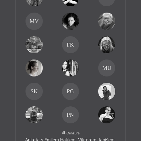
MV
FK
MU
SK
PG
PN
Cenzura
Anketa s Emilem Haklem, Viktorem Janišem,