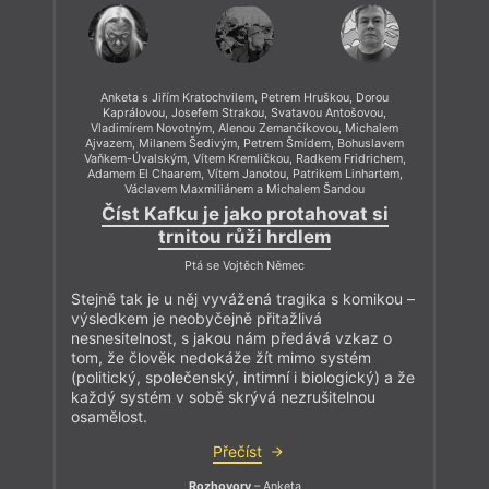
Anketa s Jiřím Kratochvilem, Petrem Hruškou, Dorou
Kaprálovou, Josefem Strakou, Svatavou Antošovou,
Vladimírem Novotným, Alenou Zemančíkovou, Michalem
Ajvazem, Milanem Šedivým, Petrem Šmídem, Bohuslavem
Vaňkem-Úvalským, Vítem Kremličkou, Radkem Fridrichem,
Adamem El Chaarem, Vítem Janotou, Patrikem Linhartem,
Václavem Maxmiliánem a Michalem Šandou
Číst Kafku je jako protahovat si
trnitou růži hrdlem
Ptá se Vojtěch Němec
Stejně tak je u něj vyvážená tragika s komikou –
výsledkem je neobyčejně přitažlivá
nesnesitelnost, s jakou nám předává vzkaz o
tom, že člověk nedokáže žít mimo systém
(politický, společenský, intimní i biologický) a že
každý systém v sobě skrývá nezrušitelnou
osamělost.
Přečíst
Rozhovory
– Anketa