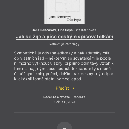
Jana Poncarová
,
Dita Pepe
–
Vlastní pokoje
Jak se žije a píše českým spisovatelkám
Reflektuje Petr Nagy
Sympatická je odvaha editorky a nakladatelky cílit i
do vlastních řad – některým spisovatelkám je podle
ní možno vytknout vlažný, či přímo odmítavý vztah k
feminismu, jiným zase nedostatek solidarity s méně
úspěšnými kolegyněmi, dalším pak nesmyslný odpor
k jakékoli formě státní pomoci apod.
Přečíst
Recenze a reflexe
– Recenze
Z čísla 6/2024