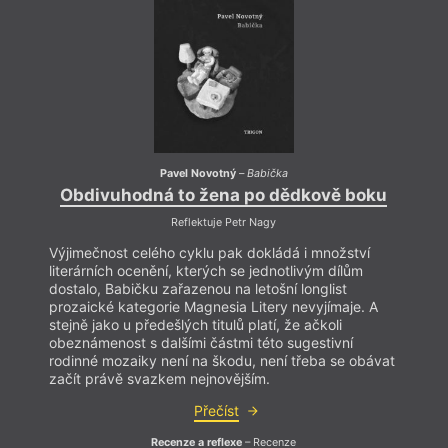
Pavel Novotný
–
Babička
Obdivuhodná to žena po dědkově boku
Ob
Reflektuje Petr Nagy
Výjimečnost celého cyklu pak dokládá i množství
Výjim
literárních ocenění, kterých se jednotlivým dílům
literá
dostalo, Babičku zařazenou na letošní longlist
dostal
prozaické kategorie Magnesia Litery nevyjímaje. A
proza
stejně jako u předešlých titulů platí, že ačkoli
stejně
obeznámenost s dalšími částmi této sugestivní
obezn
rodinné mozaiky není na škodu, není třeba se obávat
rodin
začít právě svazkem nejnovějším.
začít
Přečíst
Recenze a reflexe
– Recenze