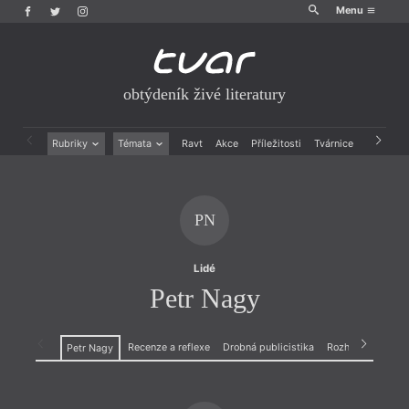
Menu
obtýdeník živé literatury
Rubriky
Témata
Ravt
Akce
Příležitosti
Tvárnice
Archiv
Beletrie
Ženy v katolické literatuře
Drobná publicistika
Právě vychází
Esejistika
Mauzoleum
PN
Recenze a reflexe
Divadlo
Reportáže
Historie kolonialismu
Rozhovory
Dokument
Lidé
Výroční ceny
Petr Nagy
Recenze a reflexe
Drobná publicistika
Rozhovory
Petr Nagy