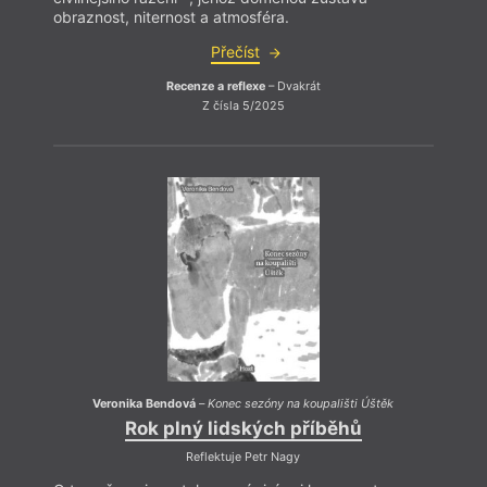
obraznost, niternost a atmosféra.
obraz
Přečíst
Recenze a reflexe
– Dvakrát
Z čísla 5/2025
Veronika Bendová
–
Konec sezóny na koupališti Úštěk
Rok plný lidských příběhů
Reflektuje Petr Nagy