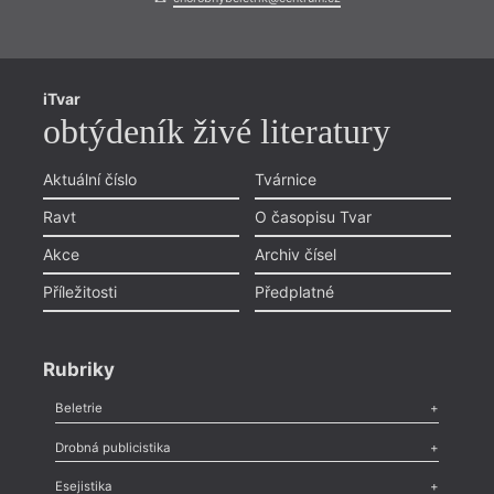
iTvar
obtýdeník živé literatury
Aktuální číslo
Tvárnice
Ravt
O časopisu Tvar
Akce
Archiv čísel
Příležitosti
Předplatné
Rubriky
Beletrie
Poezie
,
Próza
,
Dokumenty
,
Drama
,
Celá rubrika
Drobná publicistika
Odlesk
,
Zasláno
,
Nezařazené
,
Novinky v Tvaru
,
Slovo
,
Výročí
,
Esejistika