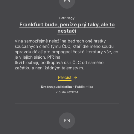
PN
Petr Nagy
Frankfurt bude, peníze prý taky, ale to
nestačí
Vina samozřejmě neleží na bedrech oné hrstky
současných členů týmu ČLC, kteří dle mého soudu
opravdu dělají pro propagaci české literatury vše, co
je v jejich silách. Příčina
tkví hlouběji, podkopává úsilí ČLC od samého
začátku a není žádným tajemstvím.
Přečíst
Drobná publicistika
– Publicistika
Z čísla 4/2024
PN