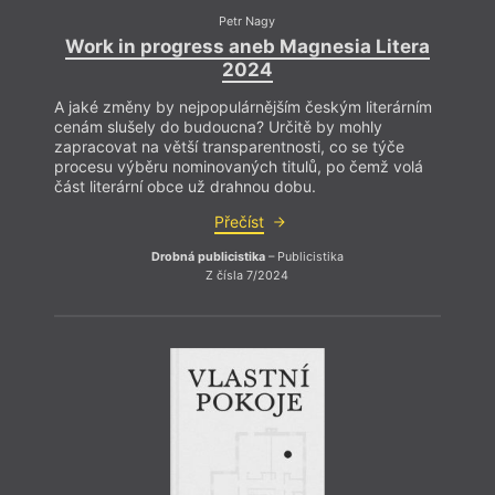
do vl
ní mo
Petr Nagy
femin
Work in progress aneb Magnesia Litera
úspěš
2024
k jak
A jaké změny by nejpopulárnějším českým literárním
cenám slušely do budoucna? Určitě by mohly
zapracovat na větší transparentnosti, co se týče
procesu výběru nominovaných titulů, po čemž volá
část literární obce už drahnou dobu.
Přečíst
Drobná publicistika
– Publicistika
Z čísla 7/2024