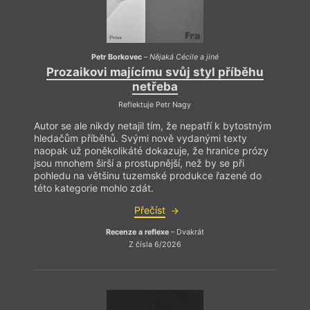
Petr Borkovec
–
Nějaká Cécile a jiné
Prozaikovi majícímu svůj styl příběhu
Pr
netřeba
Reflektuje Petr Nagy
Autor se ale nikdy netajil tím, že nepatří k bytostným
Autor 
hledačům příběhů. Svými nově vydanými texty
hleda
naopak už poněkolikáté dokazuje, že hranice prózy
naopa
jsou mnohem širší a prostupnější, než by se při
jsou m
pohledu na většinu tuzemské produkce řazené do
pohle
této kategorie mohlo zdát.
této 
Přečíst
Recenze a reflexe
– Dvakrát
Z čísla 6/2026