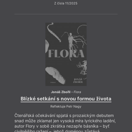
Z čísla 11/2025
Jonáš Zbořil
–
Flora
Blízké setkání s novou formou života
Bl
Reflektuje Petr Nagy
Čtenářská očekávání spjatá s prozaickým debutem
Čtená
snad může zklamat jen vysoká míra lyrického ladění,
snad 
autor Flory v sobě zkrátka nezapře básníka – byť
autor
civilnějšího ražení –, jehož doménou zůstává
civil