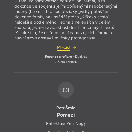
O tom, že spisovatelce není cizí ani humor, a to
O tom,
dokonce ve spojení s jejími oblíbenými náboženskými
dokon
motivy (hlavním hrdinou povídky „Velký pátek“ je
motiv
dokonce farář), pak svědčí próza „Křížová cesta“ –
dokon
nejdelší a podle mého i jedna z nejlepších v celém
nejdel
souboru, jež se navíc od ostatních přítomných textů
soubo
liší také tím, že er-formu v ní nahrazuje ich-forma a
liší t
hlavní slovo dostává mužský protagonista.
hlavn
Přečíst
Recenze a reflexe
– Dvakrát
Z čísla 4/2025
PN
Petr Šmíd
Pomezí
Reflektuje Petr Nagy