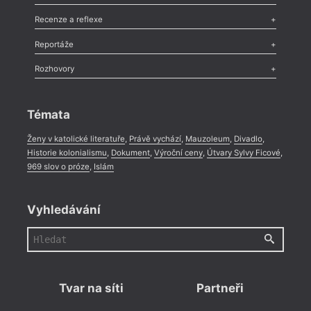
Nekrolog
,
Glosa
,
Sloupek
,
Pozvánka
,
Literární soutěž
,
Komentář
,
Celá rubrika
Esej
,
Pádlo
,
Úvaha
,
Texty
,
Studie
,
Celá rubrika
Recenze a reflexe
Recenze
,
Dvakrát
,
Horké párky
,
969 slov o próze
,
Reportáže
Méně slov o próze
,
Celá rubrika
Literární zítřky
,
Reportáž
,
Literární život
,
Divadlo
,
Kritický ohlas
,
Rozhovory
Celá rubrika
Rozhovor
,
Anketa
,
Celá rubrika
Témata
Ženy v katolické literatuře
,
Právě vychází
,
Mauzoleum
,
Divadlo
,
Historie kolonialismu
,
Dokument
,
Výroční ceny
,
Útvary Sylvy Ficové
,
969 slov o próze
,
Islám
Vyhledávání
Tvar na síti
Partneři