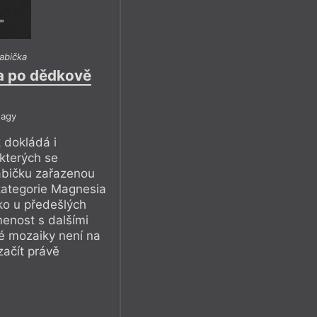
abička
a po dědkově
Nagy
 dokládá i
 kterých se
abičku zařazenou
 kategorie Magnesia
ako u předešlých
menost s dalšími
né mozaiky není na
začít právě