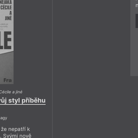
écile a jiné
ůj styl příběhu
Nagy
 že nepatří k
. Svými nově