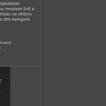
několikáté
sou mnohem širší a
ohledu na většinu
 této kategorie
Dvakrát
6