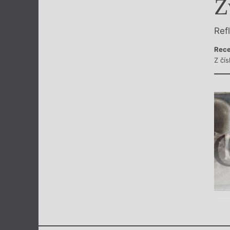
Z
Výroční cen
Ref
Rece
Z čí