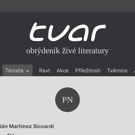
obtýdeník živé literatury
Témata
Ravt
Akce
Příležitosti
Tvárnice
ické literatuře
icistika
zí
PN
eflexe
onialismu
ián Martínez Siccardi