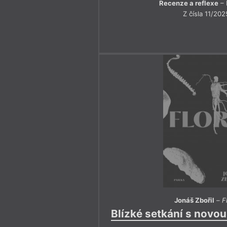
Recenze a reflexe
– 
Z čísla 11/202
Jonáš Zbořil
–
F
Blízké setkání s novo