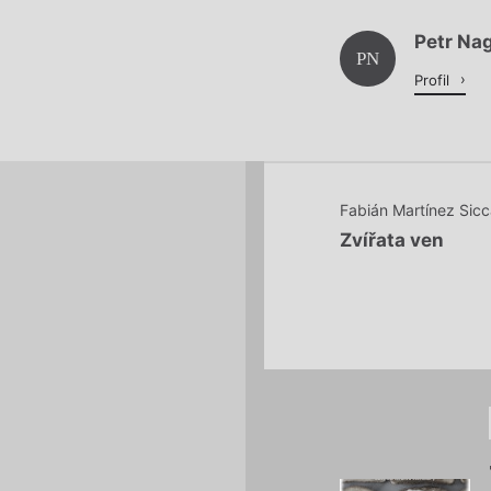
Petr Na
Načítá se.
PN
Profil
Fabián Martínez Sicc
Zvířata ven