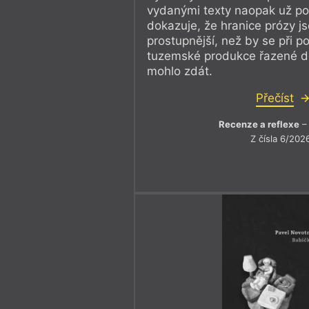
vydanými texty naopak už po
dokazuje, že hranice prózy j
prostupnější, než by se při p
tuzemské produkce řazené do
mohlo zdát.
Přečíst
Recenze a reflexe
– 
Z čísla 6/202