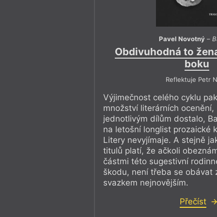
Pavel Novotný
–
B
Obdivuhodná to žen
boku
Reflektuje Petr 
Výjimečnost celého cyklu pak
množství literárních ocenění,
jednotlivým dílům dostalo, B
na letošní longlist prozaické
Litery nevyjímaje. A stejně j
titulů platí, že ačkoli obezná
částmi této sugestivní rodin
škodu, není třeba se obávat 
svazkem nejnovějším.
Přečíst