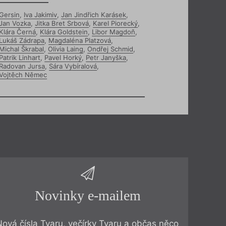
Gersin
,
Iva Jakimiv
,
Jan Jindřich Karásek
,
Jan Vozka
,
Jitka Bret Srbová
,
Karel Piorecký
,
Klára Černá
,
Klára Goldstein
,
Libor Magdoň
,
Lukáš Zádrapa
,
Magdaléna Platzová
,
Michal Škrabal
,
Olivia Laing
,
Ondřej Schmid
,
Patrik Linhart
,
Pavel Horký
,
Petr Janyška
,
Radovan Jursa
,
Sára Vybíralová
,
Vojtěch Němec
Novinky e-mailem
Nová čísla Tvaru, večírky Tvaru a občas něco