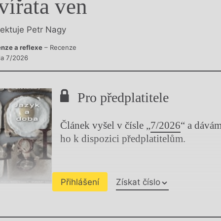
vířata ven
y
lektuje Petr Nagy
nze a reflexe
– Recenze
sla 7/2026
Pro předplatitele
Článek vyšel v čísle „
7/2026
“ a dává
ho k dispozici předplatitelům.
Přihlášení
Získat číslo
Chviličku.