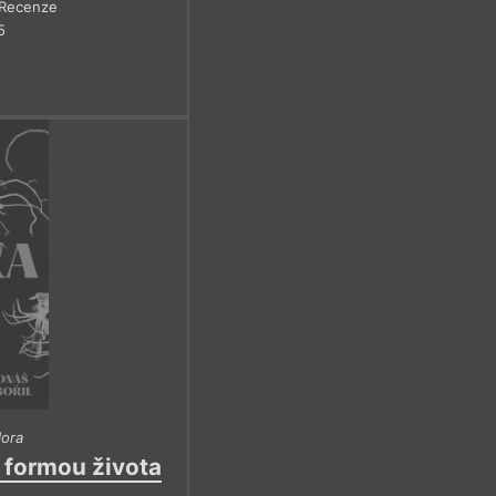
Recenze
5
lora
u formou života