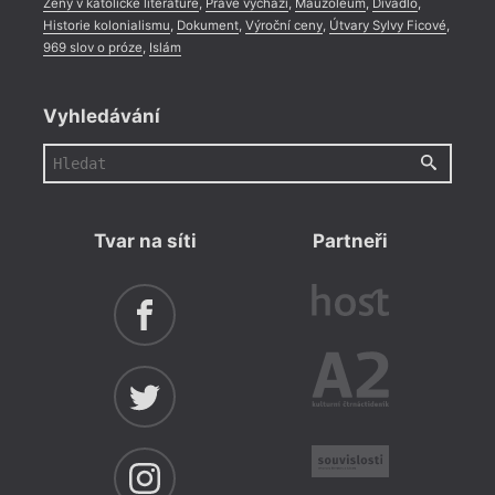
Ženy v katolické literatuře
,
Právě vychází
,
Mauzoleum
,
Divadlo
,
Historie kolonialismu
,
Dokument
,
Výroční ceny
,
Útvary Sylvy Ficové
,
969 slov o próze
,
Islám
Vyhledávání
Tvar na síti
Partneři