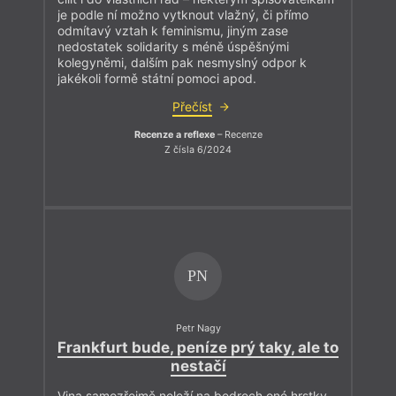
je podle ní možno vytknout vlažný, či přímo
odmítavý vztah k feminismu, jiným zase
nedostatek solidarity s méně úspěšnými
kolegyněmi, dalším pak nesmyslný odpor k
jakékoli formě státní pomoci apod.
Přečíst
Recenze a reflexe
– Recenze
Z čísla 6/2024
PN
Petr Nagy
Frankfurt bude, peníze prý taky, ale to
nestačí
Vina samozřejmě neleží na bedrech oné hrstky