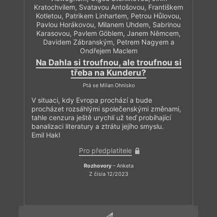
Kratochvilem, Svatavou Antošovou, Františkem
Kotletou, Patrikem Linhartem, Petrou Hůlovou,
Pavlou Horákovou, Milanem Uhdem, Sabrinou
Karasovou, Pavlem Göblem, Janem Němcem,
Davidem Zábranským, Petrem Nagyem a
Ondřejem Maclem
Na Dahla si troufnou, ale troufnou si
třeba na Kunderu?
Ptá se Milan Ohnisko
V situaci, kdy Evropa prochází a bude
procházet rozsáhlými společenskými změnami,
tahle cenzura ještě urychlí už teď probíhající
banalizaci literatury a ztrátu jejího smyslu.
Emil Hakl
Pro předplatitele
Rozhovory
– Anketa
Z čísla 12/2023