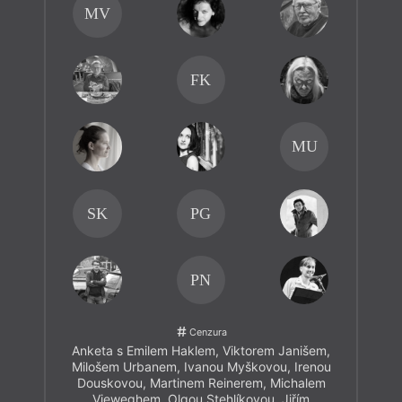
MV
FK
MU
SK
PG
PN
Cenzura
Anketa s Emilem Haklem, Viktorem Janišem,
Milošem Urbanem, Ivanou Myškovou, Irenou
Douskovou, Martinem Reinerem, Michalem
Vieweghem, Olgou Stehlíkovou, Jiřím