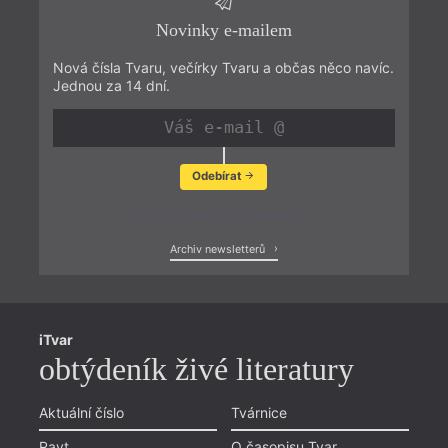
Novinky e-mailem
Nová čísla Tvaru, večírky Tvaru a občas něco navíc.
Jednou za 14 dní.
Odebírat
Zobrazit poslední newsletter
Archiv newsletterů
iTvar
obtýdeník živé literatury
Aktuální číslo
Tvárnice
Ravt
O časopisu Tvar