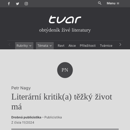
Menu
obtýdeník živé literatury
Rubriky
Témata
Ravt
Akce
Příležitosti
Tvárnice
Archiv
Beletrie
Ženy v katolické literatuře
Drobná publicistika
Právě vychází
Esejistika
Mauzoleum
PN
Recenze a reflexe
Divadlo
Reportáže
Historie kolonialismu
Rozhovory
Dokument
Petr Nagy
Výroční ceny
Literární kritik(a) těžký život
má
Drobná publicistika
– Publicistika
Z čísla 11/2024