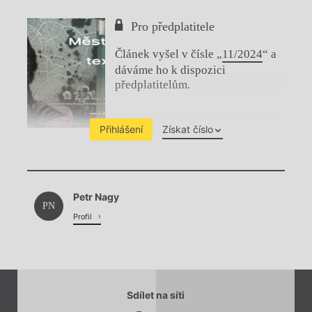
Pro předplatitele
Článek vyšel v čísle „
11/2024
“ a
dáváme ho k dispozici
předplatitelům.
Přihlášení
Získat číslo
Chviličku.
Petr Nagy
Načítá se.
PN
Profil
Sdílet na síti