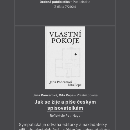
Drobná publicistika
– Publicistika
Z čísla 7/2024
Jana Poncarová
,
Dita Pepe
–
Vlastní pokoje
Jak se žije a píše českým
spisovatelkám
Reflektuje Petr Nagy
Sympatická je odvaha editorky a nakladatelky
cílit i do vlastních řad – některým spisovatelkám