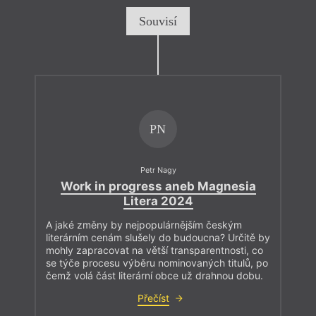
Souvisí
PN
Petr Nagy
Work in progress aneb Magnesia
Litera 2024
A jaké změny by nejpopulárnějším českým
literárním cenám slušely do budoucna? Určitě by
mohly zapracovat na větší transparentnosti, co
se týče procesu výběru nominovaných titulů, po
čemž volá část literární obce už drahnou dobu.
Přečíst