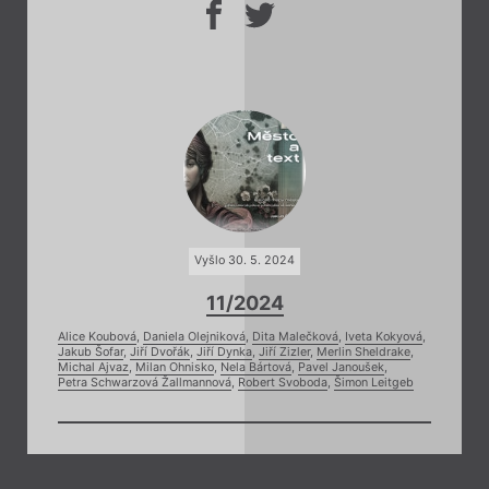
Vyšlo 30. 5. 2024
11/2024
Alice Koubová
,
Daniela Olejniková
,
Dita Malečková
,
Iveta Kokyová
,
Jakub Šofar
,
Jiří Dvořák
,
Jiří Dynka
,
Jiří Zizler
,
Merlin Sheldrake
,
Michal Ajvaz
,
Milan Ohnisko
,
Nela Bártová
,
Pavel Janoušek
,
Petra Schwarzová Žallmannová
,
Robert Svoboda
,
Šimon Leitgeb