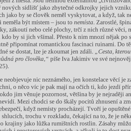
ojem z města. Jsou nemilou externalitou „civilizovano
ř nových sídlišť jako zbytečné odkrojky jejich vzniku
ých jako by se člověk neměl vyskytovat, a když, tak n
ni neměla být místem – jsou to
nemísta
. Zarostlé, špin
ky, zákoutí nebo celé plochy, trčí z nich různé věci,
 kdo by si jich všímal. Přesto k nim mnozí nějak po 
tně připomínat romantickou fascinaci ruinami. Do tě
né se dostat, lze je zkoumat jen zdáli.
„Cesta, kterou
chůdná pro člověka,“
píše Iva Jakimiv ve své nejnověj
25).
e neobjevuje nic neznámého, jen konstelace věcí je za
hni, o něco víc je pak mají na očích ti, kdo jezdí př
kdo jim věnuje pozornost, většina by je nejraději an
ě nevidí. Mezi chodci se do škály pocitů zhnusení a z
ebezpečí, když nemísty procházejí. Tvoří je opuštěné
shlucích, trochu v rozkladu, čekající na to, že je ně
o krajiny jako lůžka rumištních rostlin. Zásahy můž
vých i prostorových vrstvách, a ačkoli je to dost pr