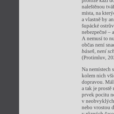
protože kazí d
naleštěnou tvá
místa, na kter
a vlastně by a
šupácké ostrův
nebezpečné – a
A nemusí to nu
občas není snad
báseň, není s
(Protimluv, 20
Na nemístech s
kolem nich všic
dopravou. Málo
a tak je prost
prvek pocitu n
v neobvyklých 
nebo vrostou d
v různých časo