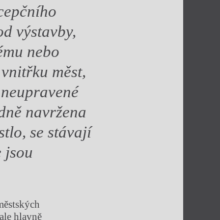
cepčního
od výstavby,
tému nebo
 vnitřku měst,
a neupravené
odně navržena
tlo, se stávají
e jsou
městských
 ale hlavně