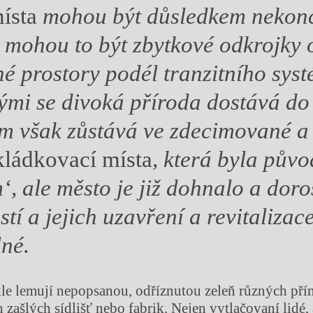
ísta
mohou být důsledkem nekon
 mohou to být zbytkové odkrojky 
né prostory podél tranzitního sys
rými se divoká příroda dostává do
am však zůstává ve zdecimované 
kládkovací místa
, která byla pův
, ale město je již dohnalo a doros
tí a jejich uzavření a revitalizac
né.
le lemují nepopsanou, odříznutou zeleň různých pří
h zašlých sídlišť nebo fabrik. Nejen vytlačovaní lidé,