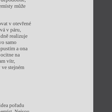
 nemísty může
ovat v otevřené
vá v páru,
dně realizuje
ovo samo
opustím a ona
ocitne na
am vítr,
y ve stejném
idea pořadu
nemíst. Nejsou