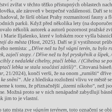
tví zvířat v těchto těžko přístupných oblastech nach
lověka, ale zároveň v bezpečné vzdálenosti. Daří se 
adoval, že širší oblast Prahy rozmanitostí fauny a fl
rodních parků. Když před několika lety (na doporučen
valo několik autorek a autorů pozornost pražské zví
 i Marie Iljašenko, které v loňském roce vyšla básnic
zejí do města
(Host, 2025). Daří se jí vystihnout prů
kého nemísta:
„Dříve než tu byl vágní terén, tu bylo ru
k, zaječí stopy. / Dříve než tu byl pryskyřník a šípek, 
ihly z nedaleké cihelny, ptačí lebka. / (Cihelna se p
 ptačí lebka se stala součástí zátiší)“
. Citovaná báseň
ar
, 21/2024), končí verši, že na onom „rumišti“ dřív
 ke snění“
. Ale z hlediska rozložení vlivu ve městě se
eme k tomu, že příznačnější „území nikoho“, než jso
me. Možná proto se v nich nenápadně zabydlují básn
k jim to je vlastní.
o tato místa zve
vágním terénem
, toto označení se ob