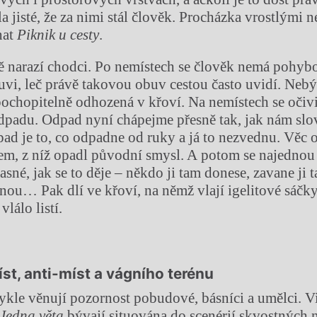
la jisté, že za nimi stál člověk. Procházka vrostlými
nat
Piknik u cesty
.
ně narazí chodci. Po nemístech se člověk nemá pohyb
buvi, leč právě takovou obuv cestou často uvidí. Nebý
pochopitelně odhozená v křoví. Na nemístech se očivi
dpadu. Odpad nyní chápejme přesně tak, jak nám sl
ad je to, co odpadne od ruky a já to nezvednu. Věc 
em, z níž opadl původní smysl. A potom se najednou 
asné, jak se to děje – někdo ji tam donese, zavane ji t
ínou… Pak dlí ve křoví, na němž vlají igelitové sáčk
vlálo listí.
st, anti-míst a vágního terénu
kle věnují pozornost pobudové, básníci a umělci. V
Jedna věta
bývají situována do scenérií skvostných 