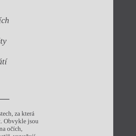
ích
ty
átí
tech, za která
t. Obvykle jsou
na očích,