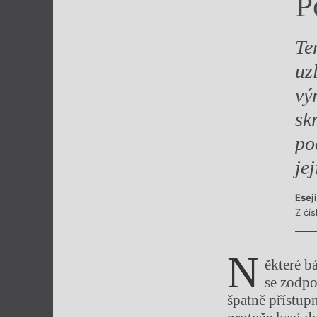
P
Výroční cen
Te
uz
vý
sk
po
je
Esej
Z čís
N
ěkteré b
se zodpo
špatně přístupn