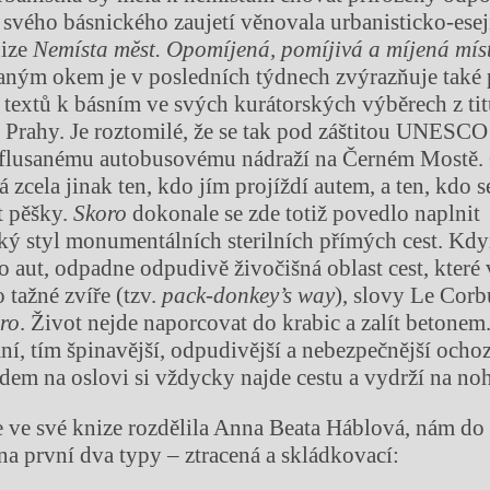
í svého básnického zaujetí věnovala urbanisticko-esej
nize
Nemísta měst.
Opomíjená, pomíjivá a míjená mís
aným okem je v posledních týdnech zvýrazňuje také
extů k básním ve svých kurátorských výběrech z tit
 Prahy. Je roztomilé, že se tak pod záštitou UNESCO
aflusanému autobusovému nádraží na Černém Mostě. 
zcela jinak ten, kdo jím projíždí autem, a ten, kdo s
t pěšky.
Skoro
dokonale se zde totiž povedlo naplnit
ký styl monumentálních sterilních přímých cest. Kdy
do aut, odpadne odpudivě živočišná oblast cest, které
 tažné zvíře (tzv.
pack-donkey’s way
), slovy Le Corb
ro
. Život nejde naporcovat do krabic a zalít betonem
ní, tím špinavější, odpudivější a nebezpečnější ochoz
dem na oslovi si vždycky najde cestu a vydrží na no
je ve své knize rozdělila Anna Beata Háblová, nám do 
na první dva typy – ztracená a skládkovací: