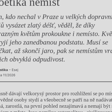
oetika nemíst
y
n, kdo nechal v Praze u velkých dopravn
lů vysázet zlatý déšť, věděl, že díky
razným květům prokoukne i nemísto. Kvě
ryjí jeho zanedbanou podstatu. Musí se
čkat, až skončí jaro, pak se nemístům vr
jich obvyklá odpudivost.
istika
– Esej
la 11/2026
ásně dávají velkorysý prostor pro rozhlížení se po mís
vědné osoby stydí a všeobecně se patří na ně nadáva
á, zarostlá, na první pohled nezajímavá a nemají být 