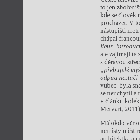
to jen zbořeniš
kde se člověk 
procházet. V t
nástupišti met
chápal franco
lieux, introdu
ale zajímají t
s děravou střec
„přebujelé my
odpad nestačí
vůbec, byla sn
se neuchytil a 
v článku kole
Mervart, 2011)
Málokdo věnov
nemísty měst ro
architektka a 