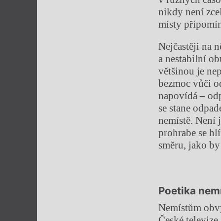
nikdy není zce
místy připomí
Nejčastěji na 
a nestabilní o
většinou je ne
bezmoc vůči o
napovídá – odp
se stane odpad
nemístě. Není j
prohrabe se hl
směru, jako by 
Poetika nemí
Nemístům obvy
České televize