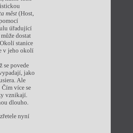
istickou
ta měst
(Host,
 pomocí
ulu úřadující
 může dostat
Okolí stanice
e v jeho okolí
ž se povede
 vypadají, jako
usiera. Ale
. Čím více se
y vznikají.
hou dlouho.
zřetele nyní