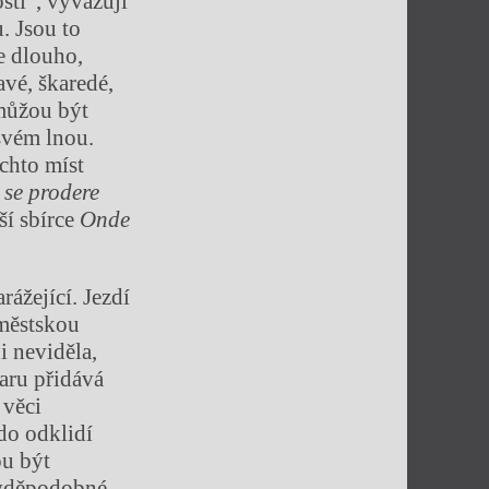
sti“, vyvažují
. Jsou to
e dlouho,
avé, škaredé,
 můžou být
svém lnou.
chto míst
 se prodere
ší sbírce
Onde
rážející. Jezdí
íměstskou
i neviděla,
maru přidává
 věci
kdo odklidí
ou být
avděpodobné,