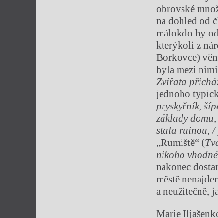
obrovské množs
na dohled od č
málokdo by odh
kterýkoli z ná
Borkovce) věno
byla mezi nimi
Zvířata přichá
jednoho typic
pryskyřník, šípe
základy domu, c
stala ruinou, /
„Rumiště“ (
Tv
nikoho vhodné
nakonec dostan
městě nenajde
a neužitečně, ja
Marie Iljašenk