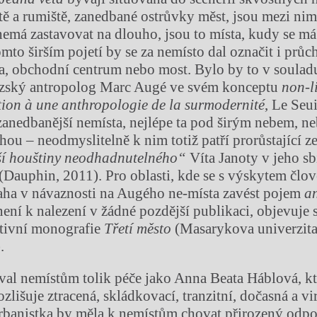
tě a rumiště, zanedbané ostrůvky měst, jsou mezi nimi
nemá zastavovat na dlouho, jsou to místa, kudy se m
omto širším pojetí by se za nemísto dal označit i prů
ra, obchodní centrum nebo most. Bylo by to v souladu 
uzský antropolog Marc Augé ve svém konceptu
non-l
ction à une anthropologie de la surmodernité
, Le Seu
a zanedbanější nemísta, nejlépe ta pod širým nebem, n
hou – neodmyslitelně k nim totiž patří prorůstající ze
ší houštiny neodhadnutelného“
Víta Janoty v jeho sb
(Dauphin, 2011). Pro oblasti, kde se s výskytem člo
aha v návaznosti na Augého ne-místa zavést pojem
an
není k nalezení v žádné pozdější publikaci, objevuje 
ktivní monografie
Třetí město
(Masarykova univerzita
.
al nemístům tolik péče jako Anna Beata Háblová, kt
zlišuje ztracená, skládkovací, tranzitní, dočasná a vi
urbanistka by měla k nemístům chovat přirozený odpo