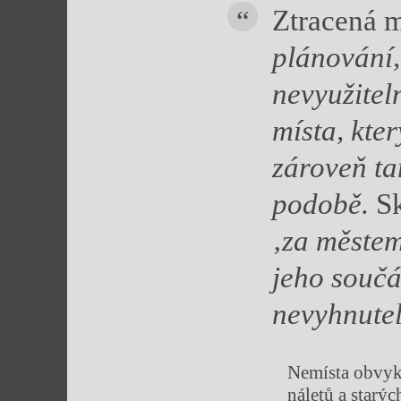
Ztracená m
plánování,
nevyužitel
místa, kte
zároveň t
podobě.
S
‚za městem‘
jeho součás
nevyhnutel
Nemísta obvyk
náletů a starýc