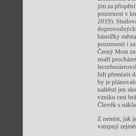
jim za přispěn
pozornost v k
2019). Studov
doprovodných t
básnířky města
pozornosti i z
Černý Most zná 
snaží procháze
lecorbusierovs
lidi přemístit 
by je plánovalo
naštěstí jen
sko
vzniku cest brá
Člověk s nákla
Z nemíst, jak 
vstupují zejmé