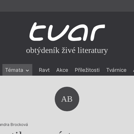
obtýdeník živé literatury
Témata
Ravt
Akce
Příležitosti
Tvárnice
ické literatuře
icistika
zí
AB
eflexe
onialismu
andra Brocková