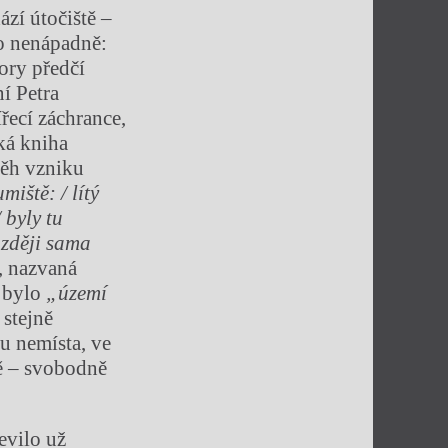
ází útočiště –
to nenápadně:
ory předčí
í Petra
řecí záchrance,
ká kniha
běh vzniku
miště: / lítý
/ byly tu
ozději sama
, nazvaná
e bylo
„území
 stejně
u nemísta, ve
ě – svobodně
jevilo už