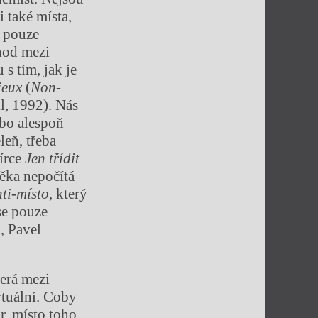
 také místa,
á pouze
chod mezi
s tím, jak je
ieux
(
Non-
il, 1992). Nás
ebo alespoň
leň, třeba
írce
Jen třídit
věka nepočítá
ti-místo
, který
se pouze
, Pavel
erá mezi
rtuální. Coby
r, místo toho