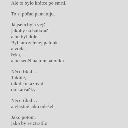
Ale to bylo krátce po smrti.
To si pořád pamatuju.
Já jsem byla vejš
jakoby na balkoně
a on byl dole.
Byl tam zelenej palouk
a voda,
řeka,
a on seděl na tom palouku.
Něco říkal…
Takhle,
takhle ukazoval
do kapsičky.
Něco říkal…
a vlastně jako odešel.
Jako potom,
jako by se ztratilo.