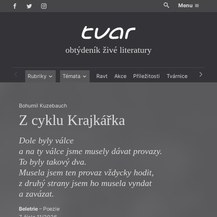
Menu
obtýdeník živé literatury
Rubriky
Témata
Ravt
Akce
Příležitosti
Tvárnice
Archiv
Beletrie
Ženy v katolické literatuře
Drobná publicistika
Právě vychází
Bohumil Kuzebauch
Esejistika
Mauzoleum
Z cyklu Krajkářka
Recenze a reflexe
Divadlo
Reportáže
Historie kolonialismu
Dole byly válce
Rozhovory
Dokument
a na ty válce jsme musely dávat provazy.
Výroční ceny
To byly takový dva.
Musela jsem ten provaz vždycky hodit,
z druhý strany jsem ho musela vyndat
a zavázat.
Beletrie
– Poezie