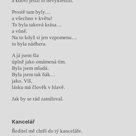
a kdoví jestli to nevyklestili.
Prostě tam byly…
a všechno v květu!
To byla taková krása…
a vůně.
Na to když si jen vzpomenu…
to byla nádhera.
A já jsem šla
úplně jako omámená tím.
Byla jsem mladá.
Byla jsem tak ňák…
jako. Víš,
lásku má člověk v hlavě.
Jak by se rád zamiloval.
Kancelář
Ředitel mě chtěl do tý kanceláře.