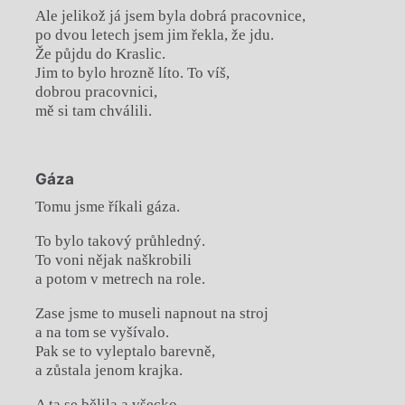
Ale jelikož já jsem byla dobrá pracovnice,
po dvou letech jsem jim řekla, že jdu.
Že půjdu do Kraslic.
Jim to bylo hrozně líto. To víš,
dobrou pracovnici,
mě si tam chválili.
Gáza
Tomu jsme říkali gáza.
To bylo takový průhledný.
To voni nějak naškrobili
a potom v metrech na role.
Zase jsme to museli napnout na stroj
a na tom se vyšívalo.
Pak se to vyleptalo barevně,
a zůstala jenom krajka.
A ta se bělila a všecko.