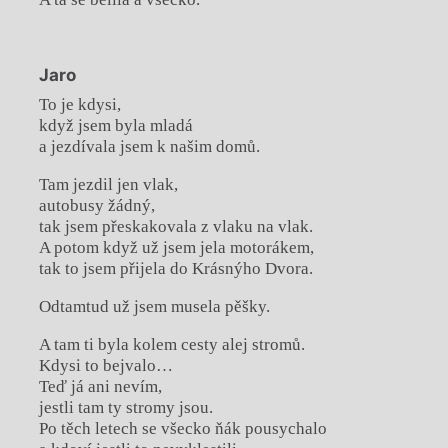
Jaro
To je kdysi,
když jsem byla mladá
a jezdívala jsem k našim domů.
Tam jezdil jen vlak,
autobusy žádný,
tak jsem přeskakovala z vlaku na vlak.
A potom když už jsem jela motorákem,
tak to jsem přijela do Krásnýho Dvora.
Odtamtud už jsem musela pěšky.
A tam ti byla kolem cesty alej stromů.
Kdysi to bejvalo…
Teď já ani nevím,
jestli tam ty stromy jsou.
Po těch letech se všecko ňák pousychalo