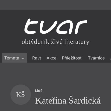
obtýdeník živé literatury
Témata
Ravt
Akce
Příležitosti
Tvárnice
ické literatuře
icistika
zí
Lidé
eflexe
KŠ
Kateřina Šardická
onialismu