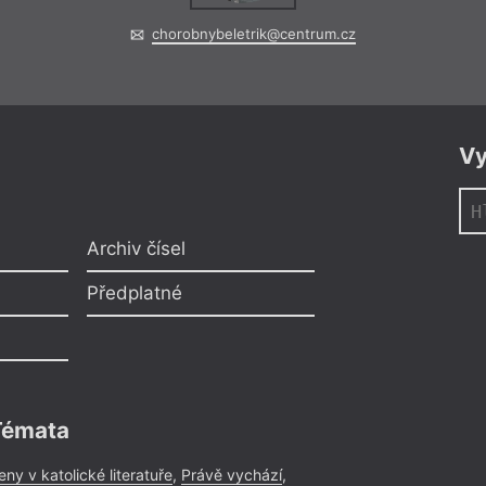
chorobnybeletrik@centrum.cz
Vy
Archiv čísel
Předplatné
Témata
eny v katolické literatuře
,
Právě vychází
,