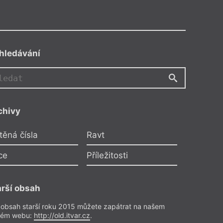
hledávání
Š
chivy
Šardická
těná čísla
Ravt
á kniha nestačí
ce
Příležitosti
atitele
stika
– Pokoje
11/2026
arší obsah
 obsah starší roku 2015 můžete zapátrat na našem
rém webu:
http://old.itvar.cz
.