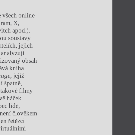
e všech online
gram, X,
itch apod.).
sou soustavy
elích, jejich
 analyzují
lizovaný obsah
dává kniha
uage
, jejíž
í špatně,
 takové filmy
vě háček.
ec lidé,
 není člověkem
en řetězci
irtuálními