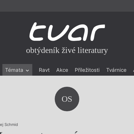
obtýdeník živé literatury
Témata
Ravt
Akce
Příležitosti
Tvárnice
ické literatuře
icistika
zí
OS
eflexe
onialismu
ej Schmid