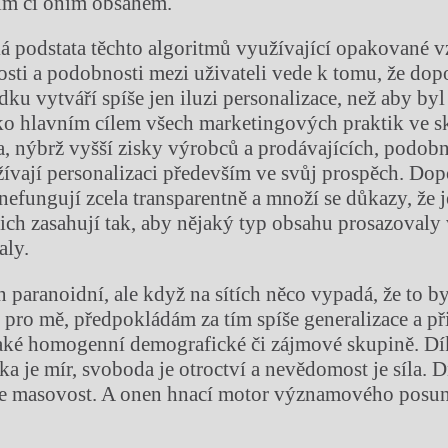
tím či oním obsahem.
cká podstata těchto algoritmů využívající opakované 
ti a podobnosti mezi uživateli vede k tomu, že do
dku vytváří spíše jen iluzi personalizace, než aby by
ko hlavním cílem všech marketingových praktik ve s
ka, nýbrž vyšší zisky výrobců a prodávajících, podob
ívají personalizaci především ve svůj prospěch. Do
nefungují zcela transparentně a množí se důkazy, že 
ich zasahují tak, aby nějaký typ obsahu prosazovaly 
aly.
 paranoidní, ale když na sítích něco vypadá, že to b
pro mě, předpokládám za tím spíše generalizace a p
jaké homogenní demografické či zájmové skupině. D
ka je mír, svoboda je otroctví a nevědomost je síla. 
 je masovost. A onen hnací motor významového posu