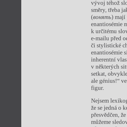
vývoj téhož sl
směry, třeba j
(
вонять
) mají
enantiosémie 
k určitému slo
e‑mailu před o
či stylistické
enantiosémie s
inherentní vlas
v některých si
setkat, obvykl
ale génius!“ v
figur.
Nejsem lexikog
že se jedná o 
přesvědčen, že
můžeme sledov