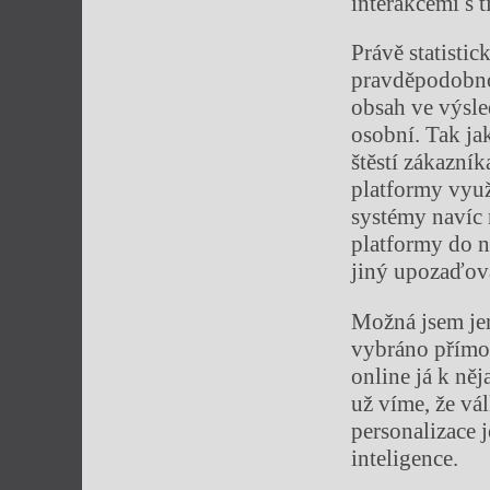
interakcemi s 
Právě statisti
pravděpodobnos
obsah ve výsle
osobní. Tak ja
štěstí zákazní
platformy využ
systémy navíc 
platformy do n
jiný upozaďov
Možná jsem jen
vybráno přímo 
online já k ně
už víme, že vál
personalizace
inteligence.