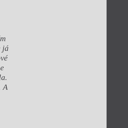
ím
 já
ové
je
la.
. A