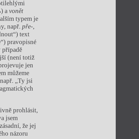
tilehlými
ь
) a
vonět
Dalším typem je
y, např.
pře‑
,
nout“) text
e“) pravopisné
v případě
í (není totiž
projevuje jen
ypem můžeme
např. „Ty jsi
pragmatických
ivně prohlásit,
va jsem
ásadní, že jej
ého názoru