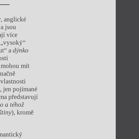
r
, anglické
va jsou
jí více
„vysoký“
ut“ a
dýnko
sti
y mohou mít
značně
vlastnosti
), jen pojímané
ma představují
o a téhož
štiny
), kromě
émantický