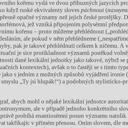
ovního kořenu vydá ve dvou příbuzných jazycích pro
ako když ruské ekvivalenty sloves
páchnout
(
пахнут
 přesně opačné významy než jejich české protějšky. 
morfémová, jež vzniká připojením polysémní předpon
vnímu kořenu – proto můžeme přehlédnout („prohléd
desláním, ale pokud v něm přehlédneme („nespatřím
 chyby, pak je takové přehlédnutí celkem k ničemu. A 
ituační je sice protikladnost významů poněkud volnějš
tností dané lexikální jednotky jako takové, nýbrž se 
tuačních kontextech), avšak o to častěji se s tímto t
e jako s jedním z možných způsobů vyjádření ironie (
e smyslu „Ty jsi hlupák!“) a podobných stylisticko-
raf, abych mohl o nějaké lexikální jednotce autoritat
kontronymum, ale v případě jednoho konkrétního slo
 právě probíhá enantiosémní posun významu natolik z
at takříkajíc v přímém přenosu. Oním slovem, dle m