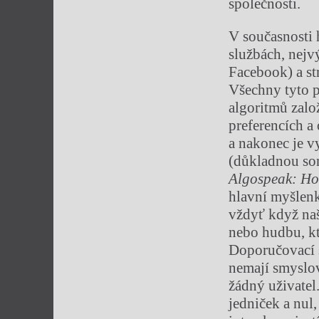
společnosti.
V současnosti 
službách, nejvý
Facebook) a st
Všechny tyto p
algoritmů založ
preferencích a 
a nakonec je v
(důkladnou son
Algo
speak: Ho
hlavní myšlen
vždyť když naš
nebo hudbu, kt
Doporučovací s
nemají smyslov
žádný uživatel
jedniček a nul