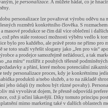
ovaným, je
personalizace
. A můžete hádat, co je hna
měny.
dobu personalizace lze považovat výrobu oděvu na m
tělesných rozměrů konkrétního člověka. S rozmachem
 masové produkce se čím dál více oblečení i dalších
 což přes stále rostoucí možnosti výběru vedlo k to
sice bylo pro každého, ale právě proto ne přímo pro
ě se toto snaží vyřešit slogany jako „Jen pro vás“ ap
výrobce a prodejce samoz­řejmě nežádoucí, a tak marke
 ono „na míru“ rozšířit z pouhých tělesně podmíněných
požadavky a přání, které mohou potenciální zákazníci 
e tedy personalizace proces, kdy je konkrétnímu jedi
abídka produktů a/nebo služeb, a to na základě sh
ní jeho údajů (ty mohou být různé povahy). Persona
liv má vyvolávat dojem, že přesně odpovídá prefer
nce, což ji učiní lákavější. Díky tomuto principu pos
uplatnění mimo marketing také v dalších oblastech m