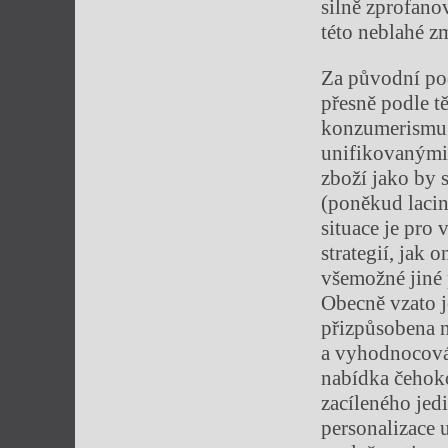
silně zprofan
této neblahé z
Za původní po
přesně podle 
konzumerismu a
unifikovanými,
zboží jako by 
(poněkud lacin
situace je pro 
strategií, jak
všemožné jiné 
Obecně vzato j
přizpůsobena n
a vyhodnocová
nabídka čehoko
zacíleného jedi
personalizace 