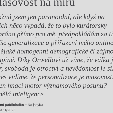
asovost na míru
y
žná jsem jen paranoidní, ale když na
tích něco vypadá, že to bylo kurátorsky
bráno přímo pro mě, předpokládám za t
íše generalizace a přiřazení mého online
nějaké homogenní demografické či zájm
upině. Díky Orwellovi už víme, že válka 
r, svoboda je otroctví a nevědomost je sí
es vidíme, že personalizace je masovost
en hnací motor významového posunu?
ělá inteligence.
ná publicistika
– Na jazyku
la 11/2026