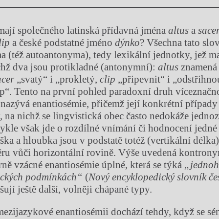
 mají společného latinská přídavná jména
altus
a
sace
lip
a české podstatné jméno
dýnko
? Všechna tato slo
a (též autoantonyma), tedy lexikální jednotky, jež ma
hž dva jsou protikladné (antonymní):
altus
znamená 
acer
„svatý“ i „prokletý,
clip
„připevnit“ i „odstřihno
p“. Tento na první pohled paradoxní druh víceznačno
 nazývá enantiosémie, přičemž její konkrétní případ
y, na nichž se lingvistická obec často nedokáže jedno
kle však jde o rozdílné vnímání či hodnocení jedné 
ška a hloubka jsou v podstatě totéž (vertikální délka
u vůči horizontální rovině. Výše uvedená kontrony
ně vzácné enantiosémie úplné, která se týká
„jednoh
tických podmínkách“
(
Nový encyklopedický slovník če
išují ještě další, volněji chápané typy.
ezijazykové enantiosémii dochází tehdy, když se s