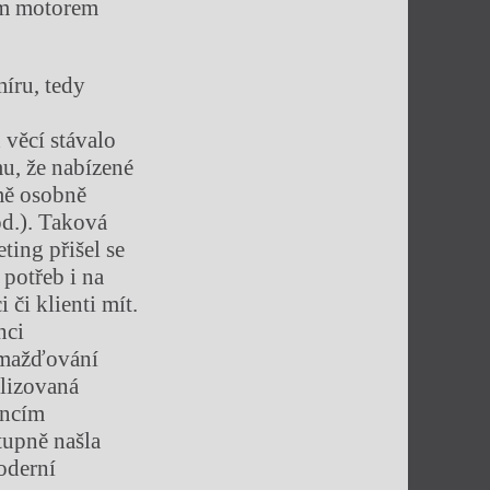
cím motorem
íru, tedy
 věcí stávalo
mu, že nabízené
 mě osobně
od.). Taková
ting přišel se
 potřeb i na
či klienti mít.
nci
romažďování
lizovaná
encím
tupně našla
oderní