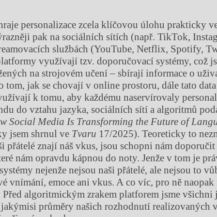
hraje personalizace zcela klíčovou úlohu prakticky v
razněji pak na sociálních sítích (např. TikTok, Insta
reamovacích službách (YouTube, Netflix, Spotify, Tw
latformy využívají tzv. doporučovací systémy, což j
ených na strojovém učení – sbírají informace o uživat
o tom, jak se chovají v online prostoru, dále tato data
yužívají k tomu, aby každému naservírovaly persona
du do vztahu jazyka, sociálních sítí a algoritmů po
w Social Media Is Transforming the Future of Lang
ky jsem shrnul ve
Tvaru
17/2025). Teoreticky to nezn
i přátelé znají náš vkus, jsou schopni nám doporučit
eré nám opravdu kápnou do noty. Jenže v tom je prá
ystémy nejenže nejsou naši přátelé, ale nejsou to vůb
é vnímání, emoce ani vkus. A co víc, pro ně naopak
. Před algoritmickým zrakem platforem jsme všichni j
, jakýmisi průměry našich rozhodnutí realizovaných v