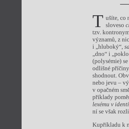
T
ušíte, co
sloveso
c
tzv. kontronym
významů, z nic
i „hluboký“,
s
„dno“ i „poklo
(polysémie) se
odlišné příčin
shodnout. Obvy
nebo jevu – vý
v opačném směr
příklady poměr
lexému v iden
ní se však rozl
Kupříkladu k m