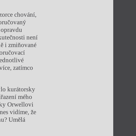
vzorce chování,
poručovaný
l opravdu
kutečnosti není
ně i zmiňované
poručovací
jednotlivé
více, zatímco
ylo kurátorsky
řiřazení mého
íky Orwellovi
Dnes vidíme, že
nu? Umělá