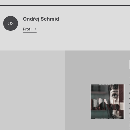
Chviličku.
Ondřej Schmid
Načítá se.
OS
Profil