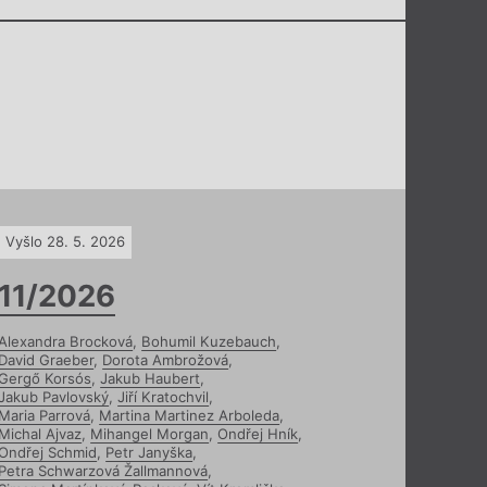
Vyšlo 28. 5. 2026
11/2026
Alexandra Brocková
,
Bohumil Kuzebauch
,
David Graeber
,
Dorota Ambrožová
,
Gergő Korsós
,
Jakub Haubert
,
Jakub Pavlovský
,
Jiří Kratochvil
,
Maria Parrová
,
Martina Martinez Arboleda
,
Michal Ajvaz
,
Mihangel Morgan
,
Ondřej Hník
,
Ondřej Schmid
,
Petr Janyška
,
Petra Schwarzová Žallmannová
,