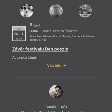
Čtení
= 2017 =
Praha
– Literární kavárna Řetězová
26. 11.
Jitka Bret Srbová
,
Michal Šanda
,
Svatava Antošová
,
19:00
Tomáš T. Kůs
Závěr festivalu Den poezie
Autorské čtení.
Více info
Tomáš T. Kůs