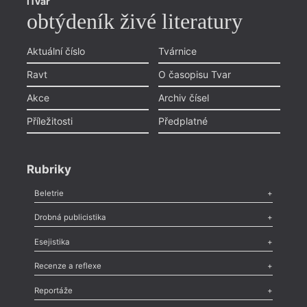
iTvar
obtýdeník živé literatury
Aktuální číslo
Tvárnice
Ravt
O časopisu Tvar
Akce
Archiv čísel
Příležitosti
Předplatné
Rubriky
Beletrie
Poezie
,
Próza
,
Dokumenty
,
Drama
,
Celá rubrika
Drobná publicistika
Odlesk
,
Zasláno
,
Nezařazené
,
Novinky v Tvaru
,
Slovo
,
Výročí
,
Esejistika
Nekrolog
,
Glosa
,
Sloupek
,
Pozvánka
,
Literární soutěž
,
Komentář
,
Celá rubrika
Esej
,
Pádlo
,
Úvaha
,
Texty
,
Studie
,
Celá rubrika
Recenze a reflexe
Recenze
,
Dvakrát
,
Horké párky
,
969 slov o próze
,
Reportáže
Méně slov o próze
,
Celá rubrika