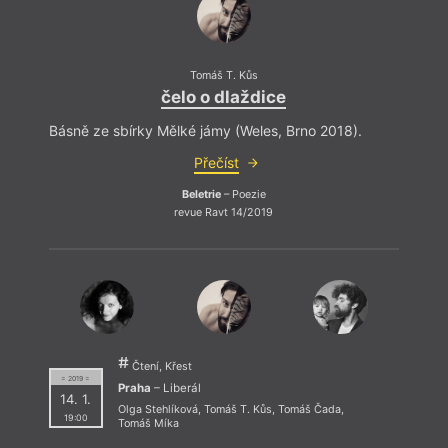
Tomáš T. Kůs
čelo o dlaždice
Básně ze sbírky Mělké jámy (Weles, Brno 2018).
dřevo
peřin
Přečíst
Beletrie
– Poezie
revue Ravt 14/2019
Čtení, Křest
= 2019 =
Praha
– Liberál
14. 1.
Olga Stehlíková
,
Tomáš T. Kůs
,
Tomáš Čada
,
19:00
Tomáš Míka