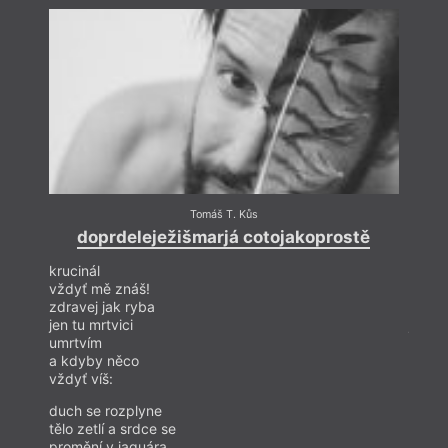
(Perseus, 2002),
Příbytky
(Weles, 2005),
Spižírna
(Dauphin, 2009),
Nevinní
(Hnízdo, 2013) a
Mělké
jámy
(Weles, 2019). Od roku 2003 organizuje českou
scénu slam poetry, v roce 2024 získal cenu
Magnesia Litera za přínos knižní kultuře. Sbírky
Spižírna
a
Mělké jámy
byly oceněny Cenou Bohumila
Polana.
Tomáš T. Kůs
doprdeleježišmarjá cotojakoprostě
d
krucinál
krucin
vždyť mě znáš!
vždyť
zdravej jak ryba
zdrav
jen tu mrtvici
jen tu
umrtvím
umrtv
a kdyby něco
a kdy
vždyť víš:
vždyť 
duch se rozplyne
duch 
tělo zetlí a srdce se
tělo z
promění v jaguára
promě