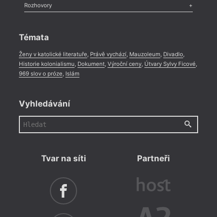
Literární zítřky
,
Reportáž
,
Literární život
,
Divadlo
,
Kritický ohlas
,
Rozhovory
Celá rubrika
Rozhovor
,
Anketa
,
Celá rubrika
Témata
Ženy v katolické literatuře
,
Právě vychází
,
Mauzoleum
,
Divadlo
,
Historie kolonialismu
,
Dokument
,
Výroční ceny
,
Útvary Sylvy Ficové
,
969 slov o próze
,
Islám
Vyhledávání
Tvar na síti
Partneři