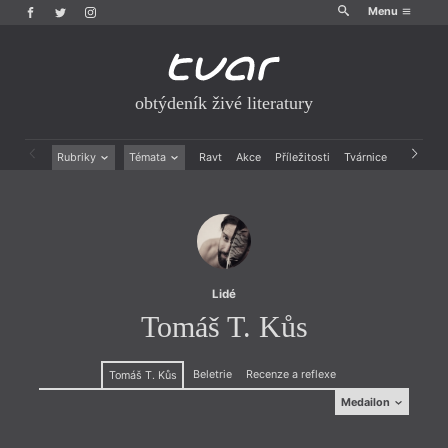
Menu
obtýdeník živé literatury
Rubriky
Témata
Ravt
Akce
Příležitosti
Tvárnice
Archiv
Beletrie
Ženy v katolické literatuře
Drobná publicistika
Právě vychází
Esejistika
Mauzoleum
Recenze a reflexe
Divadlo
Reportáže
Historie kolonialismu
Rozhovory
Dokument
Lidé
Výroční ceny
Tomáš T. Kůs
Beletrie
Recenze a reflexe
Tomáš T. Kůs
Medailon
Medailon
(1978) Vydal sbírky poezie
Teplo zima milovat