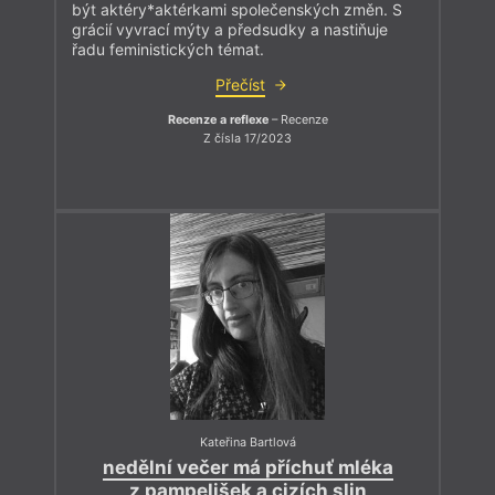
být aktéry*aktérkami společenských změn. S
grácií vyvrací mýty a předsudky a nastiňuje
řadu feministických témat.
Přečíst
Recenze a reflexe
– Recenze
Z čísla 17/2023
Kateřina Bartlová
nedělní večer má příchuť mléka
z pampelišek a cizích slin