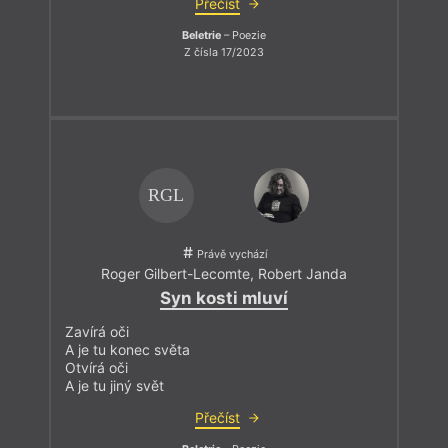
Přečíst
Beletrie
– Poezie
Z čísla 17/2023
RGL
Právě vychází
Roger Gilbert-Lecomte
,
Robert Janda
Syn kosti mluví
Zavírá oči
A je tu konec světa
Otvírá oči
A je tu jiný svět
Přečíst