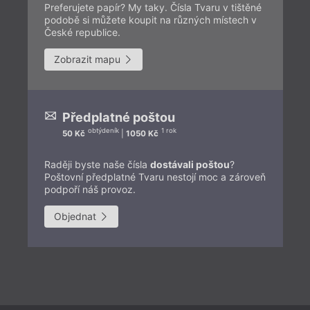
Preferujete papír? My taky. Čísla Tvaru v tištěné
podobě si můžete koupit na různých místech v
České republice.
Zobrazit mapu
Předplatné poštou
obtýdeník
1 rok
50 Kč
|
1050 Kč
Raději byste naše čísla
dostávali poštou
?
Poštovní předplatné Tvaru nestojí moc a zároveň
podpoří náš provoz.
Objednat
Př