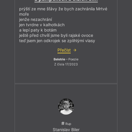
prýští ze mne šťávy že bych zachránila Mrtvé
moře
jenže nezachrání
jen tvrdne v kalhotkách
a lepí paty k botám
ještě před chvílí jsme byli rajské ovoce
teď jsem jen odkrojek se zplihlými vlasy
Přečíst
Beletrie
– Poezie
Z čísla 17/2023
Rup
Stanislav Biler