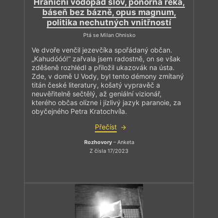
Hraniční vodopád slov, ponorná řeka,
báseň bez bázně, opus magnum,
politika nechutných vnitřností
Ptá se Milan Ohnisko
Ve dvoře venčil jezevčíka spořádaný občan.
„Kahudóóó!“ zařvala jsem radostně, on se však
zděšeně rozhlédl a přiložil ukazovák na ústa.
Zde, v domě U Vody, byl tento démony zmítaný
titán české literatury, košatý vypravěč a
neuvěřitelně sečtělý, až geniální vizionář,
kterého občas olízne i jízlivý jazyk paranoie, za
obyčejného Petra Kratochvíla.
Přečíst
Rozhovory
– Anketa
Z čísla 17/2023