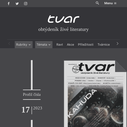
Menu
obtýdeník živé literatury
Rubriky
Témata
Ravt
Akce
Příležitosti
Tvárnice
Archiv
Beletrie
Ženy v katolické literatuře
Drobná publicistika
Právě vychází
Esejistika
Mauzoleum
Recenze a reflexe
Divadlo
Reportáže
Historie kolonialismu
Rozhovory
Dokument
Výroční ceny
Profil čísla
17
|
2023