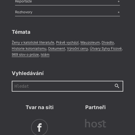
Reportáže
Méně slov o próze
,
Celá rubrika
Pl
Literární zítřky
,
Reportáž
,
Literární život
,
Divadlo
,
Kritický ohlas
,
Rozhovory
Celá rubrika
Po
Rozhovor
,
Anketa
,
Celá rubrika
Ho
Témata
Pí
Ženy v katolické literatuře
,
Právě vychází
,
Mauzoleum
,
Divadlo
,
Ku
Historie kolonialismu
,
Dokument
,
Výroční ceny
,
Útvary Sylvy Ficové
,
969 slov o próze
,
Islám
Fr
Kr
Vyhledávání
Dr
Ko
Ří
Ch
Tvar na síti
Partneři
Se
Tř
Ch