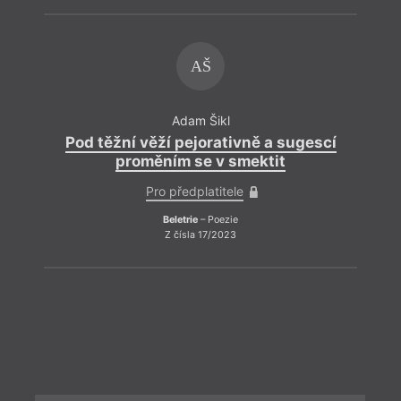
AŠ
Adam Šikl
Pod těžní věží pejorativně a sugescí
proměním se v smektit
Pro předplatitele
Beletrie
– Poezie
Z čísla 17/2023
ZPĚT