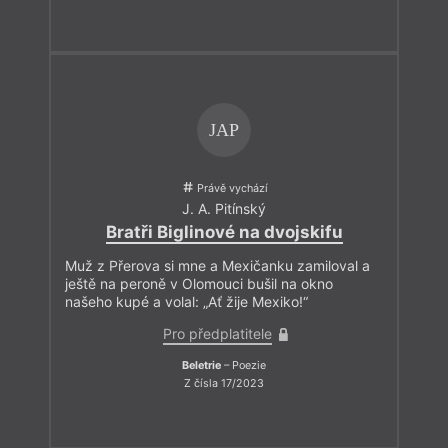
Aby pochopil, o čem je řeč. (Jenže, všichni nemusí číst,
dokonce nemusí umět číst, to není povinnost!) Strach z více
slov, strach z adjektiv a příslovcí. Kahuda místo toho
pošťuchoval každé slovo, pokoušel ho, trá
pil, spojoval
nespojitelné a dokazoval, že čeština ještě nevydala definitivní
počet. To vše při zachování sevřeného tvaru, bez experimentu.
Slova se mu nevylila jak obrazy z rámu. To je teď taková nová
disciplína: chceme zrušit rámy, chceme se dívat na obraz, ale
JAP
zároveň být jeho součástí. To se nemůže povést… Marně se
nevyučil štukatérem, dodává slovu více prostoru, plastičnost.
Ale těžko by o něm nějaký literární Adolf Loos mohl říct, že je
Právě vychází
ornamentářem (‚Ornament je zločin‘). Právě díky slovům,
J. A. Pitínský
kterých se nebojí, objevují se v jeho příbězích ty zprofanované
Bratři Biglinové na dvojskifu
perličky na dně
.“
Muž z Přerova si mne a Mexičanku zamiloval a
Přeji vám živé čtení!
ještě na peroně v Olomouci bušil na okno
našeho kupé a volal: „Ať žije Mexiko!“
Pro předplatitele
Beletrie
– Poezie
Z čísla 17/2023