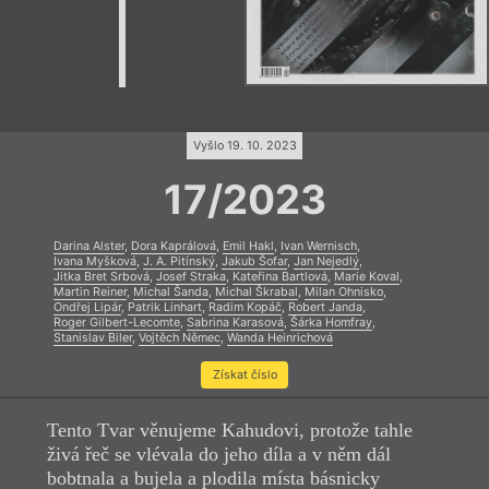
Vyšlo 19. 10. 2023
17/2023
Darina Alster
,
Dora Kaprálová
,
Emil Hakl
,
Ivan Wernisch
,
Ivana Myšková
,
J. A. Pitínský
,
Jakub Šofar
,
Jan Nejedlý
,
Jitka Bret Srbová
,
Josef Straka
,
Kateřina Bartlová
,
Marie Koval
,
Martin Reiner
,
Michal Šanda
,
Michal Škrabal
,
Milan Ohnisko
,
Ondřej Lipár
,
Patrik Linhart
,
Radim Kopáč
,
Robert Janda
,
Roger Gilbert-Lecomte
,
Sabrina Karasová
,
Šárka Homfray
,
Stanislav Biler
,
Vojtěch Němec
,
Wanda Heinrichová
Získat číslo
Tento Tvar věnujeme Kahudovi, protože tahle
živá řeč se vlévala do jeho díla a v něm dál
bobtnala a bujela a plodila místa básnicky