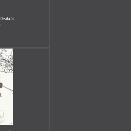
Dvakrát
9