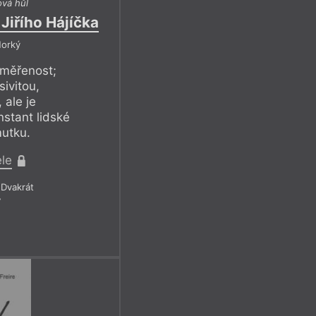
vá hůl
Jiřího Hájíčka
Horký
uměřenost;
ivitou,
 ale je
nstant lidské
mutku.
ele
Dvakrát
7