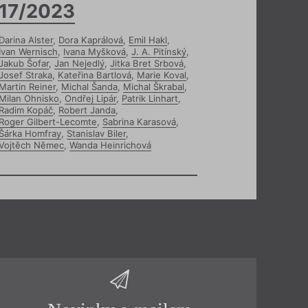
17/2023
Darina Alster
,
Dora Kaprálová
,
Emil Hakl
,
Ivan Wernisch
,
Ivana Myšková
,
J. A. Pitínský
,
Jakub Šofar
,
Jan Nejedlý
,
Jitka Bret Srbová
,
Josef Straka
,
Kateřina Bartlová
,
Marie Koval
,
Martin Reiner
,
Michal Šanda
,
Michal Škrabal
,
Milan Ohnisko
,
Ondřej Lipár
,
Patrik Linhart
,
Radim Kopáč
,
Robert Janda
,
Roger Gilbert-Lecomte
,
Sabrina Karasová
,
Šárka Homfray
,
Stanislav Biler
,
Vojtěch Němec
,
Wanda Heinrichová