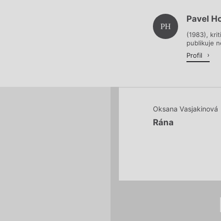
Pavel H
Načítá se.
PH
(1983), kri
publikuje 
Profil
Oksana Vasjakinová
Rána