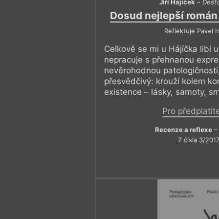
Jiří Hájíček
–
Dešťo
Dosud nejlepší román 
Reflektuje Pavel 
Celkově se mi u Hájíčka libí 
nepracuje s přehnanou expres
nevěrohodnou patologičnosti,
přesvědčivý: krouží kolem ko
existence – lásky, samoty, s
Pro předplatit
Recenze a reflexe
– 
Z čísla 3/201