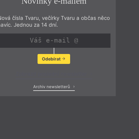
Novinky e-mailem
Nová čísla Tvaru, večírky Tvaru a občas něco
navíc. Jednou za 14 dní.
Odebírat
Zobrazit poslední newsletter
Archiv newsletterů