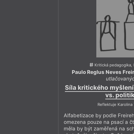
Kritická pedagogika,
Paulo Reglus Neves Frei
utlačovaný
Síla kritického myšlen
vs. politi
Reflektuje Karolina
Alfabetizace by podle Freire
omezena pouze na psací a čt
měla by být zaměřená na sch