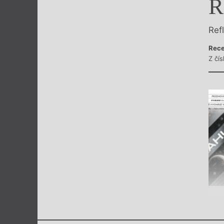
R
Výroční cen
Ref
Rece
Z čí