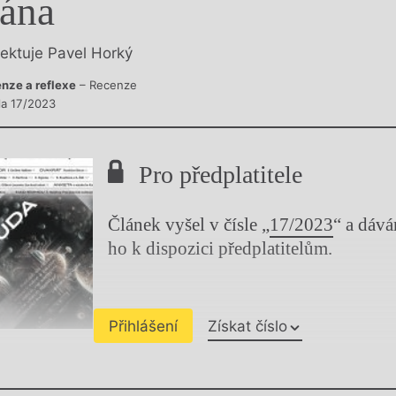
ána
y
lektuje Pavel Horký
nze a reflexe
– Recenze
sla 17/2023
Pro předplatitele
Článek vyšel v čísle „
17/2023
“ a dáv
ho k dispozici předplatitelům.
Přihlášení
Získat číslo
Chviličku.