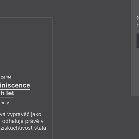
í země
iniscence
h let
Horký
vá vypravěč jako
 odhaluje právě v
ziskuchtivost stala