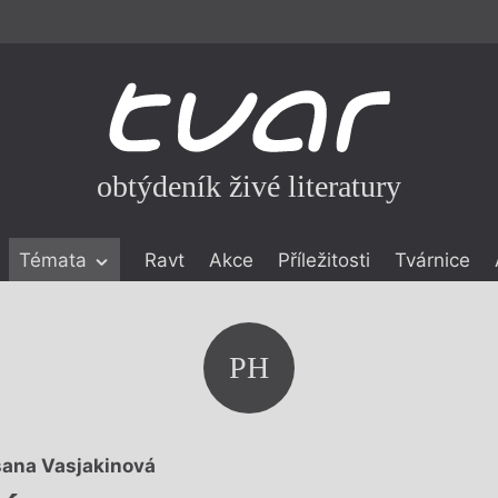
obtýdeník živé literatury
Témata
Ravt
Akce
Příležitosti
Tvárnice
ické literatuře
icistika
zí
PH
eflexe
onialismu
ana Vasjakinová