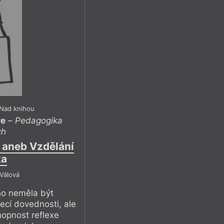
 Nad knihou
re
–
Pedagogika
ch
í aneb Vzdělání
ka
 Válová
ho neměla být
ecí dovednosti, ale
opnost reflexe