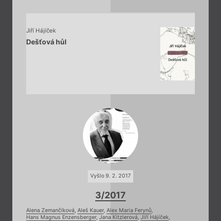
Jiří Hájíček
Dešťová hůl
Vyšlo 9. 2. 2017
3/2017
Alena Zemančíková
,
Aleš Kauer
,
Alex Maria Ferynů
,
Hans Magnus Enzensberger
,
Jana Kitzlerová
,
Jiří Hájíček
,