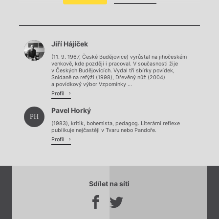
Chviličku.
Jiří Hájíček
Načítá se.
(11. 9. 1967, České Budějovice) vyrůstal na jihočeském
venkově, kde později i pracoval. V současnosti žije
v Českých Budějovicích. Vydal tři sbírky povídek,
Snídaně na refýži (1998), Dřevěný nůž (2004)
a povídkový výbor Vzpomínky ...
Profil
Pavel Horký
PH
(1983), kritik, bohemista, pedagog. Literární reflexe
publikuje nejčastěji v Tvaru nebo Pandoře.
Profil
Sdílet na síti