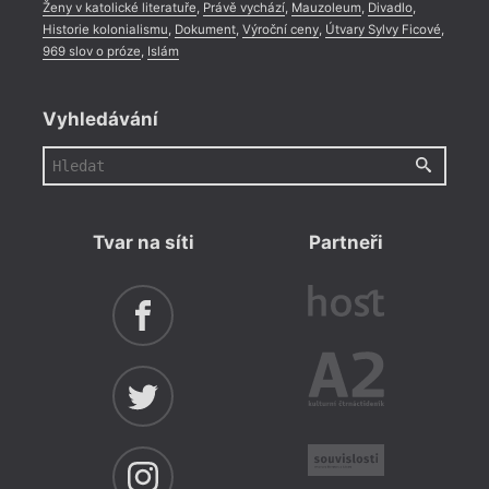
Ženy v katolické literatuře
,
Právě vychází
,
Mauzoleum
,
Divadlo
,
Historie kolonialismu
,
Dokument
,
Výroční ceny
,
Útvary Sylvy Ficové
,
969 slov o próze
,
Islám
Vyhledávání
Tvar na síti
Partneři