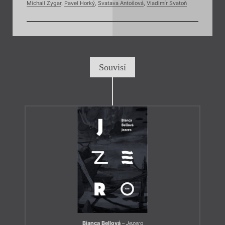
Michail Zygar
,
Pavel Horký
,
Svatava Antošová
,
Vladimír Svatoň
Souvisí
Bianca Bellová
–
Jezero