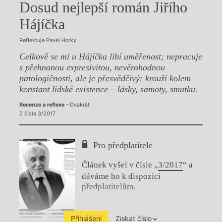
Dosud nejlepší román Jiřího
Hájíčka
Reflektuje Pavel Horký
Celkově se mi u Hájíčka libí uměřenost; nepracuje
s přehnanou expresivitou, nevěrohodnou
patologičnosti, ale je přesvědčivý: krouží kolem
konstant lidské existence – lásky, samoty, smutku.
Recenze a reflexe
– Dvakrát
Z čísla 3/2017
Pro předplatitele
Článek vyšel v čísle „
3/2017
“ a
dáváme ho k dispozici
předplatitelům.
Přihlášení
Získat číslo