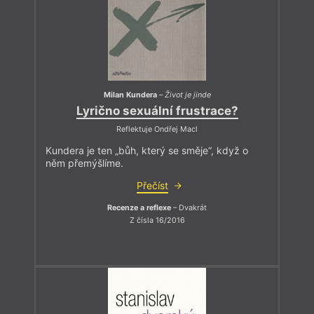
Milan Kundera
–
Život je jinde
Lyrično sexuální frustrace?
Reflektuje Ondřej Macl
Kundera je ten „bůh, který se směje“, když o
něm přemýšlíme.
Přečíst
Recenze a reflexe
– Dvakrát
Z čísla 16/2016