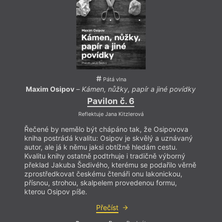
Pátá vlna
Maxim Osipov
–
Kámen, nůžky, papír a jiné povídky
Pavilon č. 6
Reflektuje Jana Kitzlerová
Řečené by nemělo být chápáno tak, že Osipovova
kniha postrádá kvalitu: Osipov je skvělý a uznávaný
autor, ale já k němu jaksi obtížně hledám cestu.
Kvalitu knihy ostatně podtrhuje i tradičně výborný
překlad Jakuba Šedivého, kterému se podařilo věrně
zprostředkovat českému čtenáři onu lakonickou,
přísnou, strohou, skalpelem provedenou formu,
kterou Osipov píše.
Přečíst