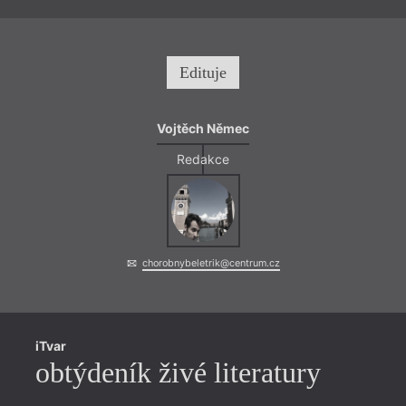
Edituje
Vojtěch Němec
Redakce
chorobnybeletrik@centrum.cz
iTvar
obtýdeník živé literatury