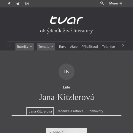
Menu
obtýdeník živé literatury
Rubriky
Témata
Ravt
Akce
Příležitosti
Tvárnice
Archiv
Beletrie
Ženy v katolické literatuře
Drobná publicistika
Právě vychází
Esejistika
Mauzoleum
JK
Recenze a reflexe
Divadlo
Reportáže
Historie kolonialismu
Rozhovory
Dokument
Lidé
Výroční ceny
Jana Kitzlerová
Recenze a reflexe
Rozhovory
Jana Kitzlerová