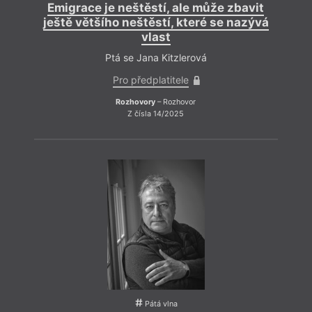
Emigrace je neštěstí, ale může zbavit
ještě většího neštěstí, které se nazývá
vlast
Ptá se Jana Kitzlerová
Pro předplatitele
Maxi
Rozhovory
– Rozhovor
Z čísla 14/2025
Řečen
kniha
autor,
Kvalit
překl
zpros
přísn
ktero
Pátá vlna