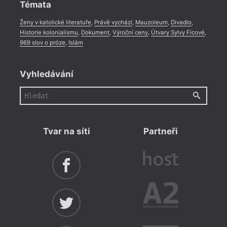
Témata
Ženy v katolické literatuře
,
Právě vychází
,
Mauzoleum
,
Divadlo
,
Historie kolonialismu
,
Dokument
,
Výroční ceny
,
Útvary Sylvy Ficové
,
969 slov o próze
,
Islám
Vyhledávání
Tvar na síti
Partneři