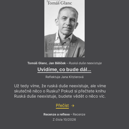
Tomáš Glanc
,
Jan Bělíček
–
Ruská duše neexistuje
Uvidíme, co bude dál…
Reflektuje Jana Kitzlerová
Už tedy víme, že ruská duše neexistuje, ale víme
Už te
skutečně něco o Rusku? Pokud si přečtete knihu
skute
Ruská duše neexistuje, budete vědět o něco víc.
Ruská
Přečíst
Recenze a reflexe
– Recenze
Z čísla 10/2026