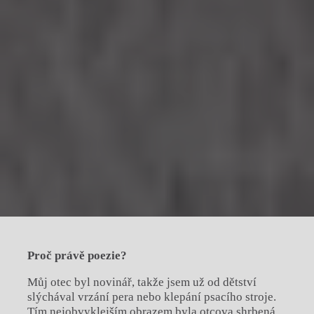
Proč právě poezie?
Můj otec byl novinář, takže jsem už od dětství
slýchával vrzání pera nebo klepání psacího stroje.
Tím nejobvyklejším obrazem byla otcova shrbená