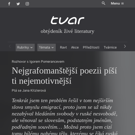
Menu
obtýdeník živé literatury
Rubriky
Témata
Ravt
Akce
Příležitosti
Tvárnice
Archiv
Beletrie
Ženy v katolické literatuře
Rozhovor s Igorem Pomerancevem
Drobná publicistika
Právě vychází
Nejgrafomanštější poezii píší
Esejistika
Mauzoleum
Recenze a reflexe
Divadlo
ti nejemotivnější
Reportáže
Historie kolonialismu
Rozhovory
Dokument
Ptá se Jana Kitzlerová
Výroční ceny
Tenkrát jsem ten problém řešil v tom nejširším
slova smyslu emigrací, proto jsem se už nikdy
nezabýval hledáním svobody v ruské nesvobodě,
ale věnoval se slovesům, podstatným jménům,
podřadným souvětím… Možná proto jsem cizí
tomu bílému nahému tělu, kterému se říká ruská