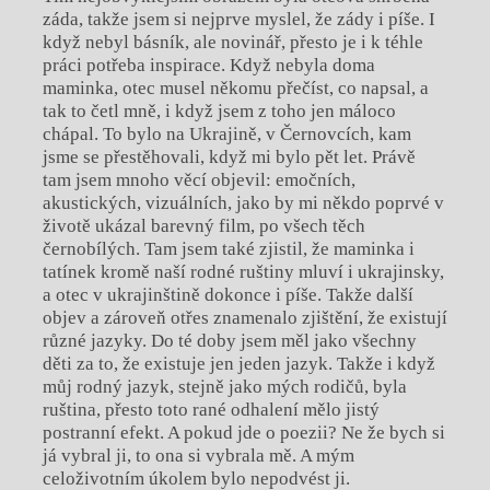
záda, takže jsem si nejprve myslel, že zády i píše. I
když nebyl básník, ale novinář, přesto je i k téhle
práci potřeba inspirace. Když nebyla doma
maminka, otec musel někomu přečíst, co napsal, a
tak to četl mně, i když jsem z toho jen máloco
chápal. To bylo na Ukrajině, v Černovcích, kam
jsme se přestěhovali, když mi bylo pět let. Právě
tam jsem mnoho věcí objevil: emočních,
akustických, vizuálních, jako by mi někdo poprvé v
životě ukázal barevný film, po všech těch
černobílých. Tam jsem také zjistil, že maminka i
tatínek kromě naší rodné ruštiny mluví i ukrajinsky,
a otec v ukrajinštině dokonce i píše. Takže další
objev a zároveň otřes znamenalo zjištění, že existují
různé jazyky. Do té doby jsem měl jako všechny
děti za to, že existuje jen jeden jazyk. Takže i když
můj rodný jazyk, stejně jako mých rodičů, byla
ruština, přesto toto rané odhalení mělo jistý
postranní efekt. A pokud jde o poezii? Ne že bych si
já vybral ji, to ona si vybrala mě. A mým
celoživotním úkolem bylo nepodvést ji.