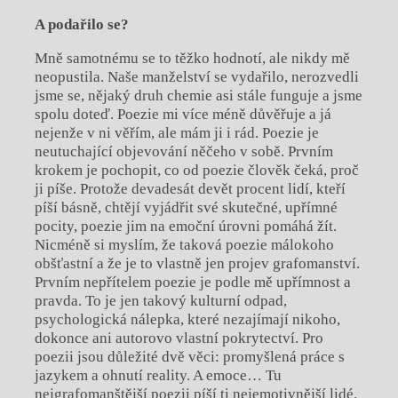
A podařilo se?
Mně samotnému se to těžko hodnotí, ale nikdy mě
neopustila. Naše manželství se vydařilo, nerozvedli
jsme se, nějaký druh chemie asi stále funguje a jsme
spolu doteď. Poezie mi více méně důvěřuje a já
nejenže v ni věřím, ale mám ji i rád. Poezie je
neutuchající objevování něčeho v sobě. Prvním
krokem je pochopit, co od poezie člověk čeká, proč
ji píše. Protože devadesát devět procent lidí, kteří
píší básně, chtějí vyjádřit své skutečné, upřímné
pocity, poezie jim na emoční úrovni pomáhá žít.
Nicméně si myslím, že taková poezie málokoho
obšťastní a že je to vlastně jen projev grafomanství.
Prvním nepřítelem poezie je podle mě upřímnost a
pravda. To je jen takový kulturní odpad,
psychologická nálepka, které nezajímají nikoho,
dokonce ani autorovo vlastní pokrytectví. Pro
poezii jsou důležité dvě věci: promyšlená práce s
jazykem a ohnutí reality. A emoce… Tu
nejgrafomanštější poezii píší ti nejemotivnější lidé.