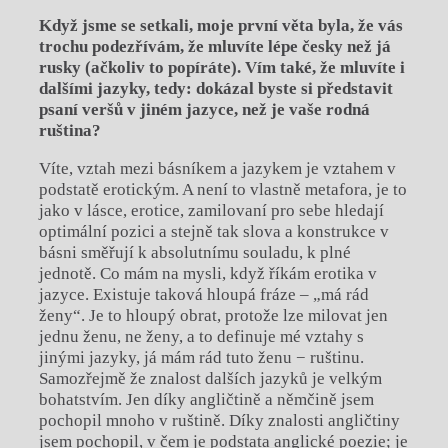
Když jsme se setkali, moje první věta byla, že vás
trochu podezřívám, že mluvíte lépe česky než já
rusky (ačkoliv to popíráte). Vím také, že mluvíte i
dalšími jazyky, tedy: dokázal byste si představit
psaní veršů v jiném jazyce, než je vaše rodná
ruština?
Víte, vztah mezi básníkem a jazykem je vztahem v
podstatě erotickým. A není to vlastně metafora, je to
jako v lásce, erotice, zamilovaní pro sebe hledají
optimální pozici a stejně tak slova a konstrukce v
básni směřují k absolutnímu souladu, k plné
jednotě. Co mám na mysli, když říkám erotika v
jazyce. Existuje taková hloupá fráze – „má rád
ženy“. Je to hloupý obrat, protože lze milovat jen
jednu ženu, ne ženy, a to definuje mé vztahy s
jinými jazyky, já mám rád tuto ženu − ruštinu.
Samozřejmě že znalost dalších jazyků je velkým
bohatstvím. Jen díky angličtině a němčině jsem
pochopil mnoho v ruštině. Díky znalosti angličtiny
jsem pochopil, v čem je podstata anglické poezie; je