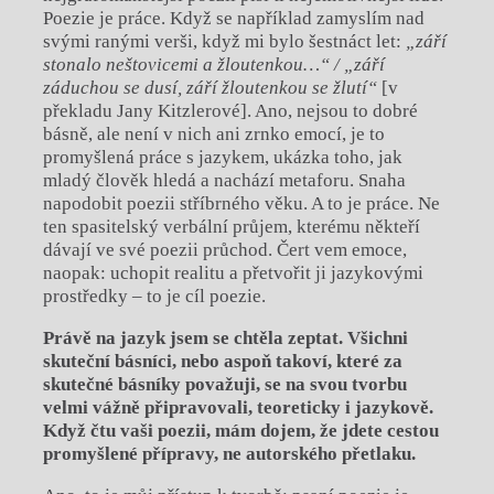
Poezie je práce. Když se například zamyslím nad
svými ranými verši, když mi bylo šestnáct let:
„září
stonalo neštovicemi a žloutenkou…“ / „září
záduchou se dusí, září žloutenkou se žlutí“
[v
překladu Jany Kitzlerové]. Ano, nejsou to dobré
básně, ale není v nich ani zrnko emocí, je to
promyšlená práce s jazykem, ukázka toho, jak
mladý člověk hledá a nachází metaforu. Snaha
napodobit poezii stříbrného věku. A to je práce. Ne
ten spasitelský verbální průjem, kterému někteří
dávají ve své poezii průchod. Čert vem emoce,
naopak: uchopit realitu a přetvořit ji jazykovými
prostředky – to je cíl poezie.
Právě na jazyk jsem se chtěla zeptat. Všichni
skuteční básníci, nebo aspoň takoví, které za
skutečné básníky považuji, se na svou tvorbu
velmi vážně připravovali, teoreticky i jazykově.
Když čtu vaši poezii, mám dojem, že jdete cestou
promyšlené přípravy, ne autorského přetlaku.