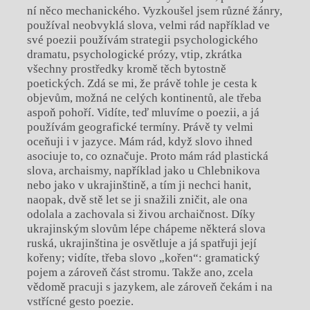
ní něco mechanického. Vyzkoušel jsem různé žánry,
používal neobvyklá slova, velmi rád například ve
své poezii používám strategii psychologického
dramatu, psychologické prózy, vtip, zkrátka
všechny prostředky kromě těch bytostně
poetických. Zdá se mi, že právě tohle je cesta k
objevům, možná ne celých kontinentů, ale třeba
aspoň pohoří. Vidíte, teď mluvíme o poezii, a já
používám geografické termíny. Právě ty velmi
oceňuji i v jazyce. Mám rád, když slovo ihned
asociuje to, co označuje. Proto mám rád plastická
slova, archaismy, například jako u Chlebnikova
nebo jako v ukrajinštině, a tím ji nechci hanit,
naopak, dvě stě let se ji snažili zničit, ale ona
odolala a zachovala si živou archaičnost. Díky
ukrajinským slovům lépe chápeme některá slova
ruská, ukrajinština je osvětluje a já spatřuji její
kořeny; vidíte, třeba slovo „kořen“: gramatický
pojem a zároveň část stromu. Takže ano, zcela
vědomě pracuji s jazykem, ale zároveň čekám i na
vstřícné gesto poezie.