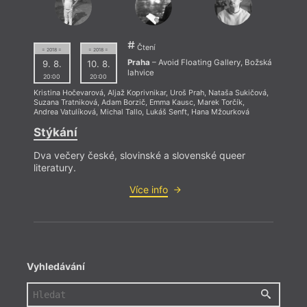
Čtení
= 2018 =
= 2018 =
Praha
– Avoid Floating Gallery, Božská
9. 8.
10. 8.
lahvice
20:00
20:00
Kristina Hočevarová
,
Aljaž Koprivnikar
,
Uroš Prah
,
Nataša Sukičová
,
Suzana Tratniková
,
Adam Borzič
,
Emma Kausc
,
Marek Torčík
,
Andrea Vatulíková
,
Michal Tallo
,
Lukáš Senft
,
Hana Mžourková
Stýkání
Dva večery české, slovinské a slovenské queer
literatury.
Více info
Vyhledávání