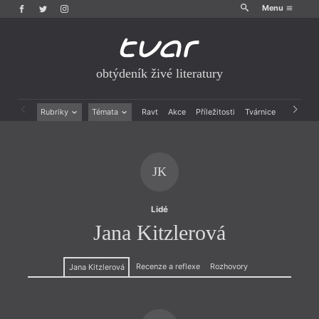
Menu
obtýdeník živé literatury
Rubriky
Témata
Ravt
Akce
Příležitosti
Tvárnice
Archiv
Beletrie
Ženy v katolické literatuře
Drobná publicistika
Právě vychází
Esejistika
Mauzoleum
JK
Recenze a reflexe
Divadlo
Reportáže
Historie kolonialismu
Rozhovory
Dokument
Lidé
Výroční ceny
Jana Kitzlerová
Recenze a reflexe
Rozhovory
Jana Kitzlerová