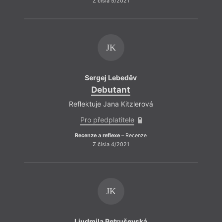
Z čísla 5/2021
JK
Sergej Lebeděv
Debutant
Byla
Reflektuje Jana Kitzlerová
Pro předplatitele
Recenze a reflexe
– Recenze
Z čísla 4/2021
JK
Ljudmila Petruševská