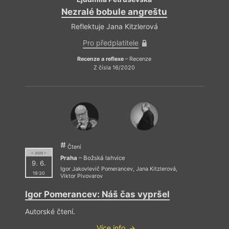
Nezralé bobule angreštu
Reflektuje Jana Kitzlerová
Pro předplatitele
Recenze a reflexe
– Recenze
Z čísla 16/2020
Čtení
= 2020 =
Praha
– Božská lahvice
9. 6.
Igor Jakovlevič Pomerancev
,
Jana Kitzlerová
,
19:30
Viktor Pivovarov
Igor Pomerancev: Náš čas vypršel
Autorské čtení.
Více info