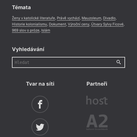
Témata
Ženy v katolické literatuře
,
Právě vychází
,
Mauzoleum
,
Divadlo
,
Historie kolonialismu
,
Dokument
,
Výroční ceny
,
Útvary Sylvy Ficové
,
969 slov o próze
,
Islám
Vyhledávání
Tvar na síti
Partneři