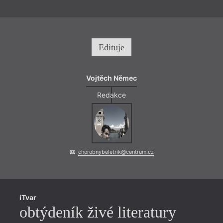
Edituje
Vojtěch Němec
Redakce
chorobnybeletrik@centrum.cz
iTvar
obtýdeník živé literatury