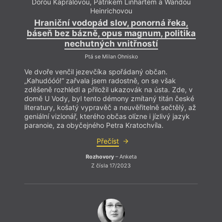
Dorou Kaprálovou, Patrikem Linhartem a Wandou
Heinrichovou
Hraniční vodopád slov, ponorná řeka,
báseň bez bázně, opus magnum, politika
nechutných vnitřností
Ptá se Milan Ohnisko
Ve dvoře venčil jezevčíka spořádaný občan.
Hu
„Kahudóóó!“ zařvala jsem radostně, on se však
zděšeně rozhlédl a přiložil ukazovák na ústa. Zde, v
domě U Vody, byl tento démony zmítaný titán české
literatury, košatý vypravěč a neuvěřitelně sečtělý, až
geniální vizionář, kterého občas olízne i jízlivý jazyk
paranoie, za obyčejného Petra Kratochvíla.
Přečíst
Rozhovory
– Anketa
Z čísla 17/2023