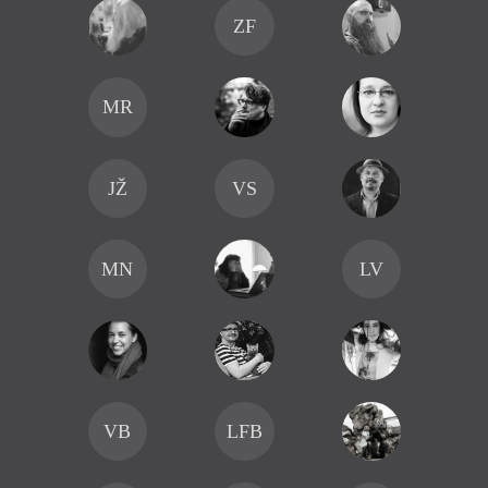
ZF
MR
JŽ
VS
MN
LV
VB
LFB