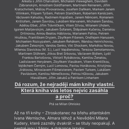
Anketa s Jiřím Charvátem, Michalem Vieweghem, Davidem
Zábranským, Arnoštem Goldflamem, Martinem Reinerem, Jiřím
Kratochvilem, Mášou Pivovarovou, Josefem Daňkem, Markem Janem
Vilímkem, Filipem Tylšem, Petrem Stančíkem, Robertem Kanóczem,
Václavem Kahudou, Radimem Kopáčem, Janem Němcem, Romanem
Krištofem, Janem Šavrdou, Lukášem Marvanem, Michalem Šandou,
Adélou Elbel, Jiřím Trávníčkem, Vítem Slívou, Milanem Uhdem,
Igorem Malijevským, Jakubem Šofarem, Štěpánem Kučerou, Danielou
Drtinovou, Annou Beatou Háblovou, Marianem Pallou, Petrem
Hruškou, Františkem Dryjem, Zbyňkem Fišerem, Ondřejem Hanusem,
Michaelem Rozsypalem, Jakubem Řehákem, Wandou Heinrichovou,
Jakubem Železným, Vandou Senko, Viki Shockem, Markétou Novou,
Milenou Slavickou (M. S.), Lucií Vopálenskou, Terezou Semotamovou,
Martinem Stöhrem, Jitkou Bret Srbovou, Václavem Bidlem, Lydií
Frankou Bartošovou, Viktorií Rybákovou, Kamilou Ženatou,
Ladislavem Heryánem, Zbyňkem Vlasákem, Vítem Kremličkou,
Vojtěchem Černým, Lucií Lomovou, Pavlou Horákovou, Kristýnou
Jirátovou, Miroslavem Fišmeisterem, Pavlem Turkem, Lukášem
Pavláskem, Kamilou Němečkovou, Petrou Hůlovou, Jakubem
Hlaváčkem, Jiřím Jakubů a Patrikem Linhartem
Dá rozum, že nejraději mám knihy vlastní.
Která kniha vás letos nejvíc zasáhla
a proč?
Ptá se Milan Ohnisko
Až na tři knihy – Ztroskotanec na břehu atlantském
Ivana Wernische, Almara téhož a Nevědění Milana
Kudery, které zazněly dvakrát – se tituly neopakují. A
pestré jsou i žánry, a dokonce jazyky…