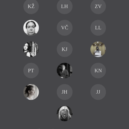
KŽ
LH
ZV
VČ
LL
KJ
PT
KN
JH
JJ