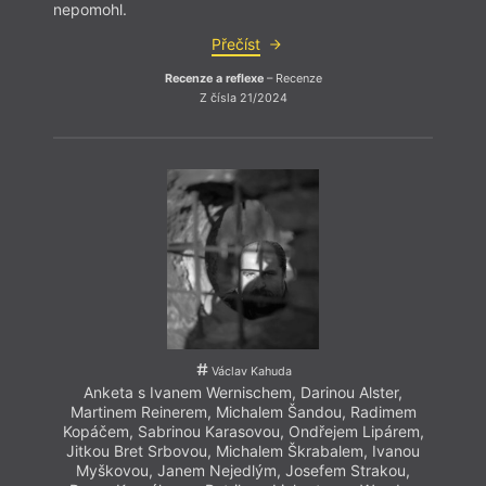
nepomohl.
nepom
Přečíst
Recenze a reflexe
– Recenze
Z čísla 21/2024
Mik
Václav Kahuda
Anketa s Ivanem Wernischem, Darinou Alster,
Martinem Reinerem, Michalem Šandou, Radimem
Kopáčem, Sabrinou Karasovou, Ondřejem Lipárem,
Jitkou Bret Srbovou, Michalem Škrabalem, Ivanou
Myškovou, Janem Nejedlým, Josefem Strakou,