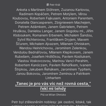
Petr Král
Anketa s Martinem Stöhrem, Zuzanou Karlovou,
Radimem Kopáčem, Petrem Motýlem, Věrou
Koubovou, Robertem Fajkusem, Antoniem Parentem,
Donatella Giancasperem, Zbigniewem Machejem,
Petrem Adámkem, Janem Gabrielem, Petrem
Hruškou, Danielou Langer, Janem Gogolou ml., Jiřím
Kloboukem, Romanem Erbenem, Michalem Šandou,
Sylvií Richterovou, Františkem Dryjem, Maxem
Ščurem, Michalem Ajvazem, Milanem Ohniskem,
Wandou Heinrichovou, Jaromírem Zelenkou,
Vendulou Bednářovou, Milanem Klepikovem, Janem
Rubešem, Josefem Hrdličkou, Pavlem Kostiukem,
Vlastou Voskovcovou, Marinou Vanci-Perahim,
Robertem Kanóczem, Pavlem Řehoříkem, Ivanem
Štrpkou, Jakubem Řehákem, Jaromírem Typltem,
Janou Bokovou, Jaromírem Zeminou a Patrikem
Linhartem
„Tanec je pro vás víc než rovná cesta,“
řekl mi tehdy
Ptá se Milan Ohnisko
Petr byl ztělesněním noblesy: jak osobní, lidské, tak