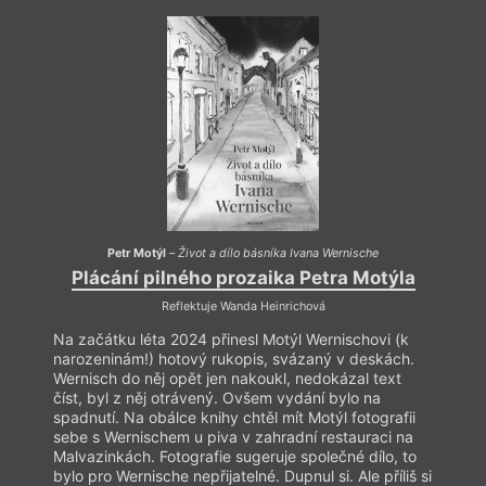
v Praze. V roce 2011 vydala básnickou sbírku
Nalomenou
. Spolu s Ivanem Wernischem byla
editorkou antologie
Nejlepší české básně 2013
.
Ve Francii jí vyšel malý výbor z poezie
Suis-je bien
couverte?
(2017) v překladu Petra Krále. Druhou
sbírku
Jehla sestupuje
vydala v nakladatelství Fra
(2018). Přítomné básně v próze jsou ukázkou
z rukopisu
Drž svíčku před prsoma!
.
Petr Motýl
–
Život a dílo básníka Ivana Wernische
Plácání pilného prozaika Petra Motýla
Pl
Reflektuje Wanda Heinrichová
Na začátku léta 2024 přinesl Motýl Wernischovi (k
Na za
narozeninám!) hotový rukopis, svázaný v deskách.
naroz
Wernisch do něj opět jen nakoukl, nedokázal text
Werni
číst, byl z něj otrávený. Ovšem vydání bylo na
číst,
spadnutí. Na obálce knihy chtěl mít Motýl fotografii
spadn
sebe s Wernischem u piva v zahradní restauraci na
sebe 
Malvazinkách. Fotografie sugeruje společné dílo, to
Malva
bylo pro Wernische nepřijatelné. Dupnul si. Ale příliš si
bylo p