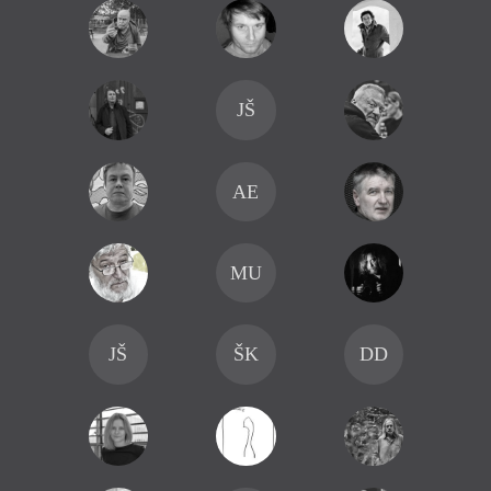
JŠ
AE
MU
JŠ
ŠK
DD