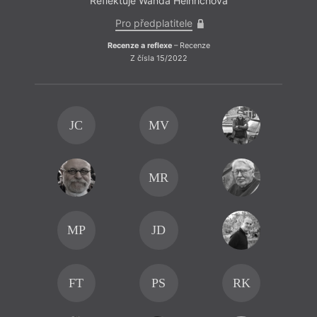
Reflektuje Wanda Heinrichová
Pro předplatitele
Recenze a reflexe
– Recenze
Z čísla 15/2022
JC
MV
MR
MP
JD
FT
PS
RK