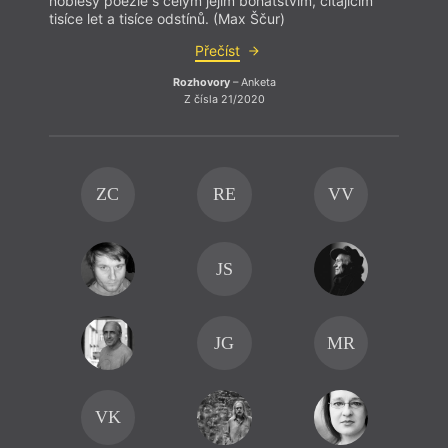
noblesy poezie s celým jejím bohatstvím, čítajícím
tisíce let a tisíce odstínů. (Max Ščur)
Přečíst
Rozhovory
– Anketa
Z čísla 21/2020
ZC
RE
VV
JS
JG
MR
VK