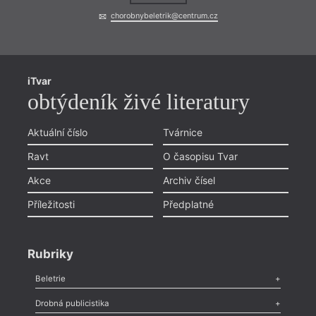
chorobnybeletrik@centrum.cz
iTvar
obtýdeník živé literatury
Aktuální číslo
Tvárnice
Ravt
O časopisu Tvar
Akce
Archiv čísel
Příležitosti
Předplatné
Rubriky
Beletrie
Poezie
,
Próza
,
Dokumenty
,
Drama
,
Celá rubrika
Drobná publicistika