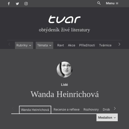
Menu
obtýdeník živé literatury
Rubriky
Témata
Ravt
Akce
Příležitosti
Tvárnice
Archiv
Beletrie
Ženy v katolické literatuře
Drobná publicistika
Právě vychází
Esejistika
Mauzoleum
Recenze a reflexe
Divadlo
Reportáže
Historie kolonialismu
Rozhovory
Dokument
Lidé
Výroční ceny
Wanda Heinrichová
Recenze a reflexe
Rozhovory
Drobná publicisti
Wanda Heinrichová
Medailon
Medailon
(1968), narodila se v Žilině, od roku 1988 žije