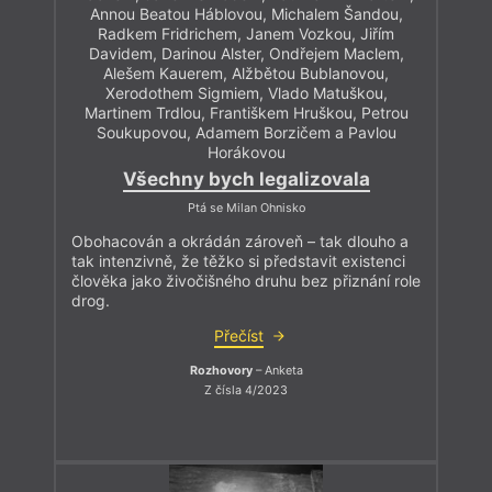
Annou Beatou Háblovou, Michalem Šandou,
Radkem Fridrichem, Janem Vozkou, Jiřím
Davidem, Darinou Alster, Ondřejem Maclem,
Alešem Kauerem, Alžbětou Bublanovou,
Xerodothem Sigmiem, Vlado Matuškou,
Martinem Trdlou, Františkem Hruškou, Petrou
Soukupovou, Adamem Borzičem a Pavlou
Horákovou
Všechny bych legalizovala
Ptá se Milan Ohnisko
Obohacován a okrádán zároveň – tak dlouho a
tak intenzivně, že těžko si představit existenci
člověka jako živočišného druhu bez přiznání role
drog.
Přečíst
Rozhovory
– Anketa
Z čísla 4/2023