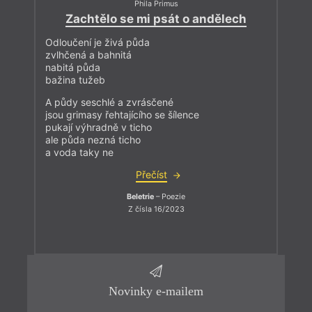
Phila Primus
Zachtělo se mi psát o andělech
Odloučení je živá půda
zvlhčená a bahnitá
nabitá půda
bažina tužeb
A půdy seschlé a zvrásčené
jsou grimasy řehtajícího se šílence
pukají výhradně v ticho
ale půda nezná ticho
a voda taky ne
Přečíst
Beletrie
– Poezie
Z čísla 16/2023
Novinky e-mailem