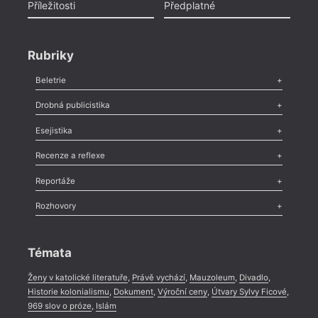
Příležitosti
Předplatné
Rubriky
Beletrie
Poezie
,
Próza
,
Dokumenty
,
Drama
,
Celá rubrika
Drobná publicistika
Odlesk
,
Zasláno
,
Nezařazené
,
Novinky v Tvaru
,
Slovo
,
Výročí
,
Esejistika
Nekrolog
,
Glosa
,
Sloupek
,
Pozvánka
,
Literární soutěž
,
Komentář
,
Celá rubrika
Esej
,
Pádlo
,
Úvaha
,
Texty
,
Studie
,
Celá rubrika
Recenze a reflexe
Recenze
,
Dvakrát
,
Horké párky
,
969 slov o próze
,
Reportáže
Méně slov o próze
,
Celá rubrika
Literární zítřky
,
Reportáž
,
Literární život
,
Divadlo
,
Kritický ohlas
,
Rozhovory
Celá rubrika
Rozhovor
,
Anketa
,
Celá rubrika
Témata
Ženy v katolické literatuře
,
Právě vychází
,
Mauzoleum
,
Divadlo
,
Historie kolonialismu
,
Dokument
,
Výroční ceny
,
Útvary Sylvy Ficové
,
969 slov o próze
,
Islám