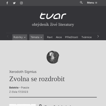
Menu
obtýdeník živé literatury
Rubriky
Témata
Ravt
Akce
Příležitosti
Tvárnice
Archiv
Beletrie
Ženy v katolické literatuře
Drobná publicistika
Právě vychází
Esejistika
Mauzoleum
Recenze a reflexe
Divadlo
Reportáže
Historie kolonialismu
Rozhovory
Dokument
Xerodoth Sigmius
Výroční ceny
Zvolna se rozdrobit
Beletrie
– Poezie
Z čísla 17/2023