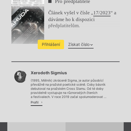
Pro předplatitele
Článek vyšel v čísle „
17/2023
“ a
dáváme ho k dispozici
předplatitelům.
Přihlášení
Získat číslo
Chviličku.
Xerodoth Sigmius
Načítá se.
(1995, Mělník) zkráceně Sigma, je autor působící
převážně na pražské poetické scéně. Coby básník
debutoval na pražském Cross Slamu. Od té doby
pravidelně vystupuje na různorodých čteních
a festivalech. V roce 2019 začal spolumoderovat ...
Profil