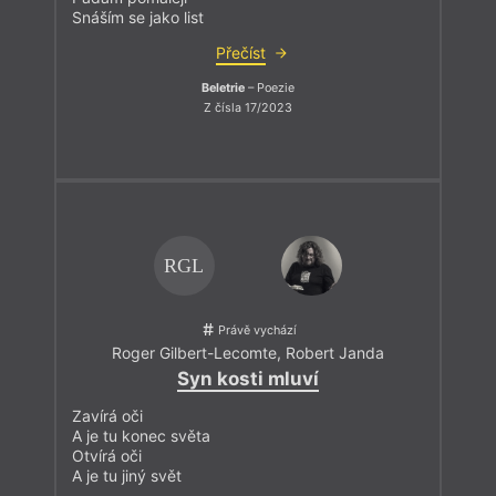
Snáším se jako list
Přečíst
Beletrie
– Poezie
Z čísla 17/2023
RGL
Právě vychází
Roger Gilbert-Lecomte
,
Robert Janda
Syn kosti mluví
Zavírá oči
A je tu konec světa
Otvírá oči
A je tu jiný svět