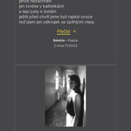
jenže nezachrání
jen tvrdne v kalhotkách
a lepí paty k botám
ještě před chvílí jsme byli rajské ovoce
teď jsem jen odkrojek se zplihlými vlasy
Přečíst
Beletrie
– Poezie
Z čísla 17/2023