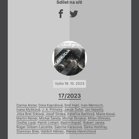
Sdílet na síti
Vyšlo 19. 10. 2023
17/2023
Darina Alster
,
Dora Kaprálová
,
Emil Hakl
,
Ivan Wernisch
,
Ivana Myšková
,
J. A. Pitínský
,
Jakub Šofar
,
Jan Nejedlý
,
Jitka Bret Srbová
,
Josef Straka
,
Kateřina Bartlová
,
Marie Koval
,
Martin Reiner
,
Michal Šanda
,
Michal Škrabal
,
Milan Ohnisko
,
Ondřej Lipár
,
Patrik Linhart
,
Radim Kopáč
,
Robert Janda
,
Roger Gilbert-Lecomte
,
Sabrina Karasová
,
Šárka Homfray
,
Stanislav Biler
,
Vojtěch Němec
,
Wanda Heinrichová