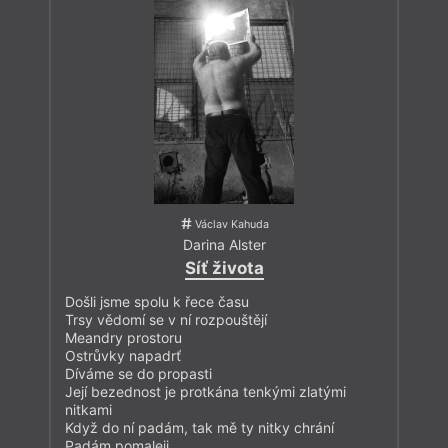
Václav Kahuda
Darina Alster
Síť života
Došli jsme spolu k řece času
Trsy vědomí se v ní rozpouštějí
Meandry prostoru
Ostrůvky napadrť
Díváme se do propasti
Její bezednost je protkána tenkými zlatými
nitkami
Když do ní padám, tak mě ty nitky chrání
Padám pomaleji