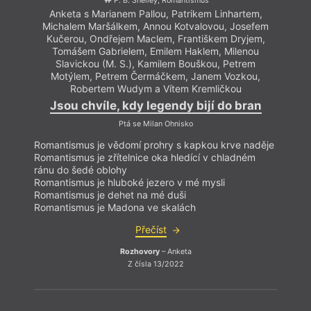
P. B. Shelley, Romantismus
Anketa s Marianem Pallou, Patrikem Linhartem,
Michalem Maršálkem, Annou Kotvalovou, Josefem
Kučerou, Ondřejem Maclem, Františkem Dryjem,
Tomášem Gabrielem, Emilem Haklem, Milenou
Slavickou (M. S.), Kamilem Bouškou, Petrem
Motýlem, Petrem Čermáčkem, Janem Vozkou,
Robertem Wudym a Vítem Kremličkou
Jsou chvíle, kdy legendy bijí do bran
Ptá se Milan Ohnisko
Romantismus je vědomí prohry s kapkou krve naděje
Romantismus je zřítelnice oka hledící v chladném
ránu do šedé oblohy
Romantismus je hluboké jezero v mé mysli
Romantismus je dehet na mé duši
Romantismus je Madona ve skalách
Přečíst
Rozhovory
– Anketa
Z čísla 13/2022