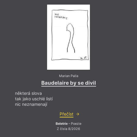
vystudoval konzervatoř, byl dva roky na vojně
zplodil dva syny, potom se stal barmanem
a docentem
vydal několik knih a měl sem tam výstavu
dodnes nechápe, jak se to stalo
Marian Palla
Baudelaire by se divil
Ba
některá slova
někte
tak jako uschlé listí
tak ja
nic neznamenají
nic n
Přečíst
Beletrie
– Poezie
Z čísla 8/2026