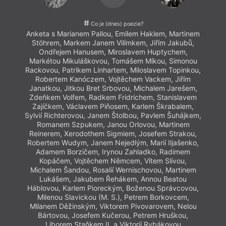
Co je (dnes) poezie?
Anketa s Marianem Pallou, Emilem Haklem, Martinem
Stöhrem, Markem Janem Vilímkem, Jiřím Jakubů,
Ondřejem Hanusem, Miroslavem Huptychem,
Markétou Mikuláškovou, Tomášem Míkou, Simonou
Rackovou, Patrikem Linhartem, Miloslavem Topinkou,
Robertem Kanóczem, Vojtěchem Vackem, Jiřím
Janatkou, Jitkou Bret Srbovou, Michalem Jarešem,
Zdeňkem Volfem, Radkem Fridrichem, Stanislavem
Zajíčkem, Václavem Piňosem, Karlem Škrabalem,
Sylvií Richterovou, Janem Štolbou, Pavlem Šuhájkem,
Romanem Szpukem, Janou Orlovou, Martinem
Reinerem, Xerodothem Sigmiem, Josefem Strakou,
Robertem Wudym, Janem Nejedlým, Marií Iljašenko,
Adamem Borzičem, Irynou Zahladko, Radimem
Kopáčem, Vojtěchem Němcem, Vítem Slívou,
Michalem Šandou, Rosalií Wernischovou, Martinem
Lukášem, Jakubem Řehákem, Annou Beatou
Háblovou, Karlem Pioreckým, Boženou Správcovou,
Milenou Slavickou (M. S.), Petrem Borkovcem,
Milanem Děžinským, Viktorem Pivovarovem, Nelou
Bártovou, Josefem Kučerou, Petrem Hruškou,
Liborem Staňkem II. a Viktorií Rybákovou