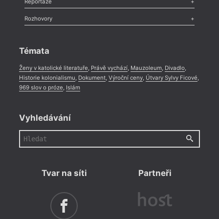
Reportáže
Méně slov o próze
,
Celá rubrika
Literární zítřky
,
Reportáž
,
Literární život
,
Divadlo
,
Kritický ohlas
,
Rozhovory
Celá rubrika
Rozhovor
,
Anketa
,
Celá rubrika
Témata
Ženy v katolické literatuře
,
Právě vychází
,
Mauzoleum
,
Divadlo
,
Historie kolonialismu
,
Dokument
,
Výroční ceny
,
Útvary Sylvy Ficové
,
969 slov o próze
,
Islám
Vyhledávání
Tvar na síti
Partneři