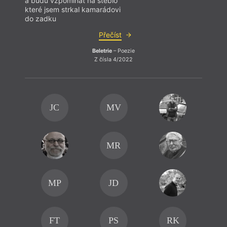
a budu vzpomínat na stéblo
které jsem strkal kamarádovi
do zadku
Přečíst
Beletrie
– Poezie
Z čísla 4/2022
JC
MV
MR
MP
JD
FT
PS
RK