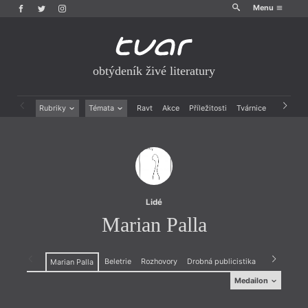
Menu
obtýdeník živé literatury
Rubriky
Témata
Ravt
Akce
Příležitosti
Tvárnice
Archiv
Beletrie
Ženy v katolické literatuře
Drobná publicistika
Právě vychází
Esejistika
Mauzoleum
Recenze a reflexe
Divadlo
Reportáže
Historie kolonialismu
Rozhovory
Dokument
Lidé
Výroční ceny
Marian Palla
Beletrie
Rozhovory
Drobná publicistika
Recenze a r
Marian Palla
Medailon
Medailon
narodil se, když zemřel Stalin