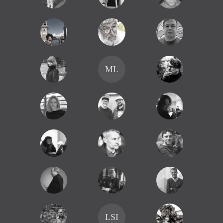
ML
LSI