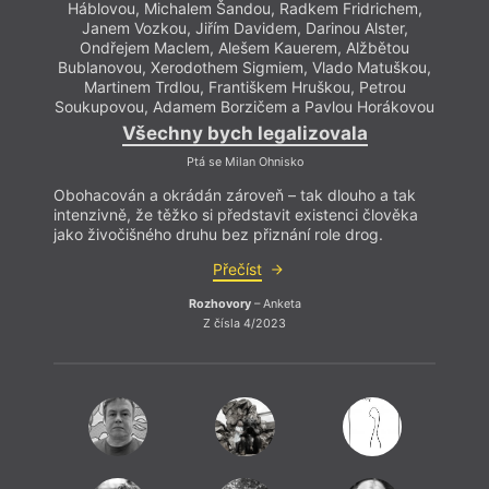
Háblovou, Michalem Šandou, Radkem Fridrichem,
Janem Vozkou, Jiřím Davidem, Darinou Alster,
Ondřejem Maclem, Alešem Kauerem, Alžbětou
Bublanovou, Xerodothem Sigmiem, Vlado Matuškou,
Martinem Trdlou, Františkem Hruškou, Petrou
Soukupovou, Adamem Borzičem a Pavlou Horákovou
Všechny bych legalizovala
Ptá se Milan Ohnisko
Obohacován a okrádán zároveň – tak dlouho a tak
intenzivně, že těžko si představit existenci člověka
jako živočišného druhu bez přiznání role drog.
Přečíst
Rozhovory
– Anketa
Z čísla 4/2023