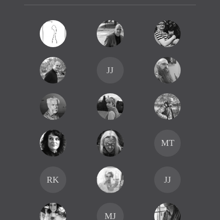
JJ
MT
RK
JJ
MJ