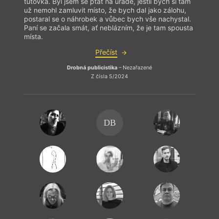
tutovka. Byl jsem se ptát na úřadě, jestli bych si tam
už nemohl zamluvit místo, že bych dal jako zálohu,
postaral se o náhrobek a vůbec bych vše nachystal.
Paní se začala smát, ať neblázním, že je tam spousta
místa.
Přečíst
Drobná publicistika
– Nezařazené
Z čísla 5/2024
DB