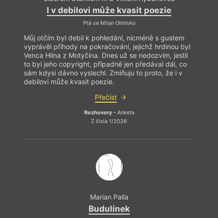
I v debilovi může kvasit poezie
Ptá se Milan Ohnisko
Můj otčím byl debil k pohledání, nicméně s gustem
vyprávěl příhody na pokračování, jejichž hrdinou byl
Venca Hlína z Motyčína. Dnes už se nedozvím, jestli
to byl jeho copyright, případně jen předával dál, co
sám kdysi dávno vyslechl. Zmiňuju to proto, že i v
debilovi může kvasit poezie.
Přečíst
Rozhovory
– Anketa
Z čísla 1/2026
Marian Palla
Budulínek