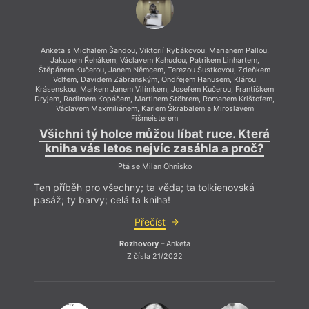
Anketa s Michalem Šandou, Viktorií Rybákovou, Marianem Pallou,
Jakubem Řehákem, Václavem Kahudou, Patrikem Linhartem,
Štěpánem Kučerou, Janem Němcem, Terezou Šustkovou, Zdeňkem
Volfem, Davidem Zábranským, Ondřejem Hanusem, Klárou
Krásenskou, Markem Janem Vilímkem, Josefem Kučerou, Františkem
Dryjem, Radimem Kopáčem, Martinem Stöhrem, Romanem Krištofem,
Václavem Maxmiliánem, Karlem Škrabalem a Miroslavem
Fišmeisterem
Všichni tý holce můžou líbat ruce. Která
kniha vás letos nejvíc zasáhla a proč?
Ptá se Milan Ohnisko
Ten příběh pro všechny; ta věda; ta tolkienovská
pasáž; ty barvy; celá ta kniha!
Přečíst
Rozhovory
– Anketa
Z čísla 21/2022