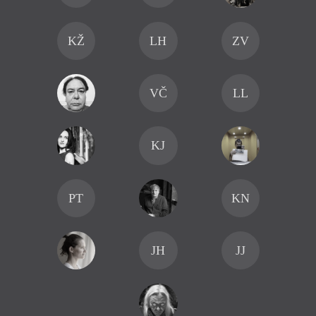
KŽ
LH
ZV
VČ
LL
KJ
PT
KN
JH
JJ