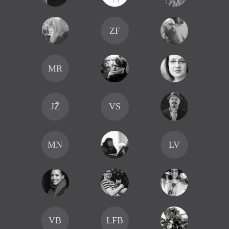
ZF
MR
JŽ
VS
MN
LV
VB
LFB