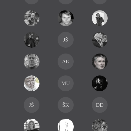
JŠ
AE
MU
JŠ
ŠK
DD