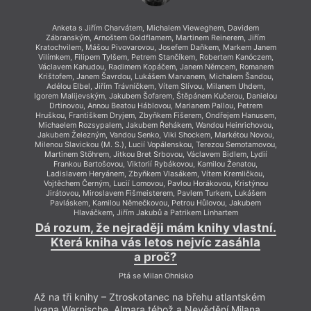
Anketa s Jiřím Charvátem, Michalem Vieweghem, Davidem
Zábranským, Arnoštem Goldflamem, Martinem Reinerem, Jiřím
Kratochvilem, Mášou Pivovarovou, Josefem Daňkem, Markem Janem
Vilímkem, Filipem Tylšem, Petrem Stančíkem, Robertem Kanóczem,
Václavem Kahudou, Radimem Kopáčem, Janem Němcem, Romanem
Krištofem, Janem Šavrdou, Lukášem Marvanem, Michalem Šandou,
Adélou Elbel, Jiřím Trávníčkem, Vítem Slívou, Milanem Uhdem,
Igorem Malijevským, Jakubem Šofarem, Štěpánem Kučerou, Danielou
Drtinovou, Annou Beatou Háblovou, Marianem Pallou, Petrem
Hruškou, Františkem Dryjem, Zbyňkem Fišerem, Ondřejem Hanusem,
Michaelem Rozsypalem, Jakubem Řehákem, Wandou Heinrichovou,
Jakubem Železným, Vandou Senko, Viki Shockem, Markétou Novou,
Milenou Slavickou (M. S.), Lucií Vopálenskou, Terezou Semotamovou,
Martinem Stöhrem, Jitkou Bret Srbovou, Václavem Bidlem, Lydií
Frankou Bartošovou, Viktorií Rybákovou, Kamilou Ženatou,
Ladislavem Heryánem, Zbyňkem Vlasákem, Vítem Kremličkou,
Vojtěchem Černým, Lucií Lomovou, Pavlou Horákovou, Kristýnou
Jirátovou, Miroslavem Fišmeisterem, Pavlem Turkem, Lukášem
Pavláskem, Kamilou Němečkovou, Petrou Hůlovou, Jakubem
Hlaváčkem, Jiřím Jakubů a Patrikem Linhartem
Dá rozum, že nejraději mám knihy vlastní.
Která kniha vás letos nejvíc zasáhla
a proč?
Ptá se Milan Ohnisko
Až na tři knihy – Ztroskotanec na břehu atlantském
Ivana Wernische, Almara téhož a Nevědění Milana