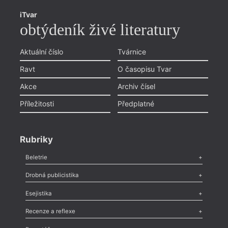
iTvar
obtýdeník živé literatury
Aktuální číslo
Tvárnice
Ravt
O časopisu Tvar
Akce
Archiv čísel
Příležitosti
Předplatné
Rubriky
Beletrie
Poezie
,
Próza
,
Dokumenty
,
Drama
,
Celá rubrika
Drobná publicistika
Odlesk
,
Zasláno
,
Nezařazené
,
Novinky v Tvaru
,
Slovo
,
Výročí
,
Esejistika
Nekrolog
,
Glosa
,
Sloupek
,
Pozvánka
,
Literární soutěž
,
Komentář
,
Celá rubrika
Esej
,
Pádlo
,
Úvaha
,
Texty
,
Studie
,
Celá rubrika
Recenze a reflexe
Recenze
,
Dvakrát
,
Horké párky
,
969 slov o próze
,