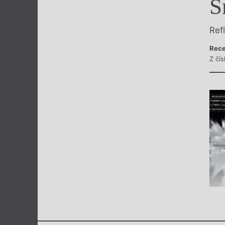
S
Výroční cen
Ref
Rece
Z čís