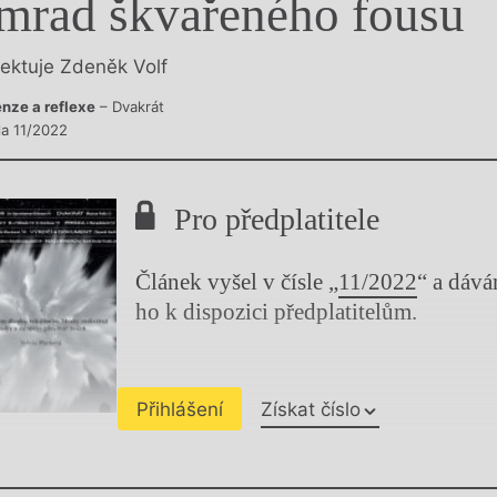
mrad škvařeného fousu
y
lektuje Zdeněk Volf
nze a reflexe
– Dvakrát
la 11/2022
Pro předplatitele
Článek vyšel v čísle „
11/2022
“ a dáv
ho k dispozici předplatitelům.
Přihlášení
Získat číslo
Chviličku.