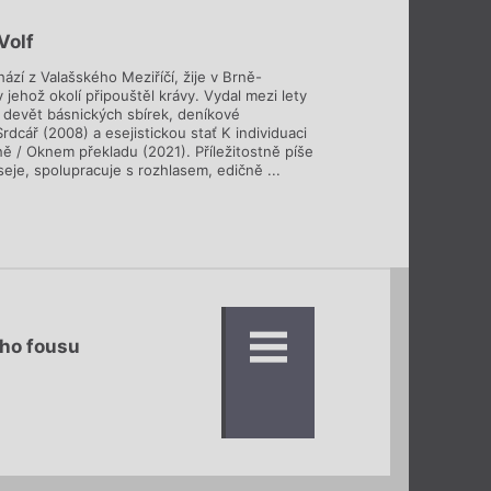
Volf
ází z Valašského Meziříčí, žije v Brně-
 jehož okolí připouštěl krávy. Vydal mezi lety
devět básnických sbírek, deníkové
rdcář (2008) a esejistickou stať K individuaci
ně / Oknem překladu (2021). Příležitostně píše
eje, spolupracuje s rozhlasem, edičně ...
ho fousu