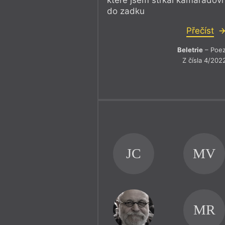
do zadku
Přečíst
Beletrie
– Poez
Z čísla 4/202
JC
MV
MR