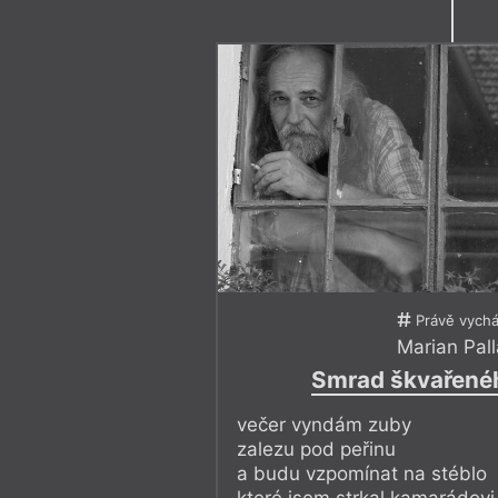
Právě vychá
Marian Pall
Smrad škvařené
večer vyndám zuby
zalezu pod peřinu
a budu vzpomínat na stéblo
které jsem strkal kamarádovi