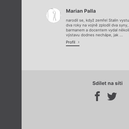
Marian Palla
narodil se, když zemřel Stalin vyst
dva roky na vojně zplodil dva syny,
barmanem a docentem vydal několi
výstavu dodnes nechápe, jak ...
Profil
Sdílet na síti