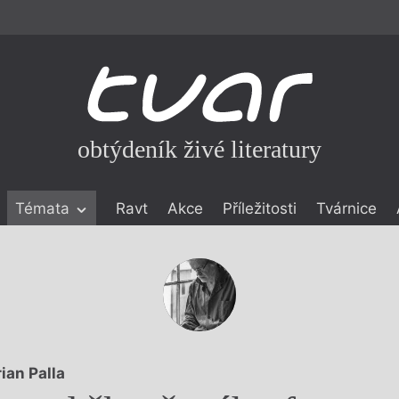
obtýdeník živé literatury
Témata
Ravt
Akce
Příležitosti
Tvárnice
ické literatuře
icistika
zí
eflexe
onialismu
ian Palla