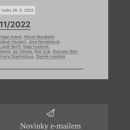
Vyšlo 26. 5. 2022
11/2022
Hajao Kawai
,
Haruki Murakami
,
Jakub Haubert
,
Jana Nenadalová
,
Lukáš Senft
,
Maja Vusilović
,
Marek Jan Vilímek
,
Petr Král
,
Stanislav Biler
,
Yveta Shanfeldová
,
Zbyněk Havlíček
Novinky e-mailem