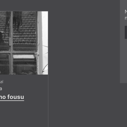
zí
a
ho fousu