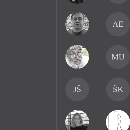
AE
MU
JŠ
ŠK