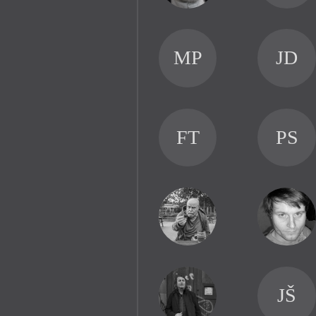
MP
JD
FT
PS
JŠ