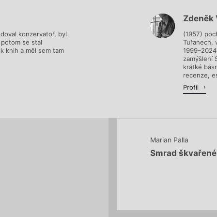
Zdeněk 
Načítá se.
udoval konzervatoř, byl
(1957) poch
 potom se stal
Tuřanech, v
k knih a měl sem tam
1999–2024 
zamýšlení S
krátké bás
recenze, es
Profil
Marian Palla
Smrad škvařené