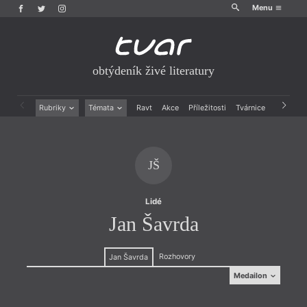
Menu
obtýdeník živé literatury
Rubriky
Témata
Ravt
Akce
Příležitosti
Tvárnice
Archiv
Beletrie
Ženy v katolické literatuře
Drobná publicistika
Právě vychází
Esejistika
Mauzoleum
JŠ
Recenze a reflexe
Divadlo
Reportáže
Historie kolonialismu
Rozhovory
Dokument
Lidé
Výroční ceny
Jan Šavrda
Rozhovory
Jan Šavrda
Medailon
Medailon
Fotografie uvnitř rozhovoru v čísle 05/2023