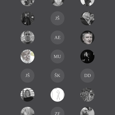
JŠ
AE
MU
JŠ
ŠK
DD
ZF