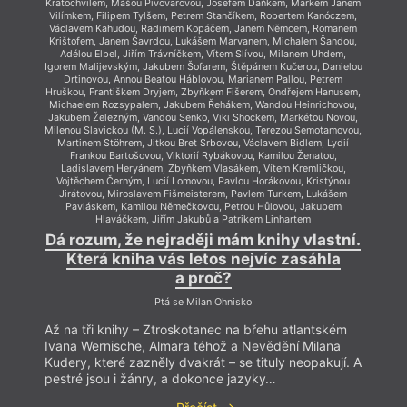
Kratochvilem, Mášou Pivovarovou, Josefem Daňkem, Markem Janem
Kratoc
Vilímkem, Filipem Tylšem, Petrem Stančíkem, Robertem Kanóczem,
Vilímk
Václavem Kahudou, Radimem Kopáčem, Janem Němcem, Romanem
Václa
Krištofem, Janem Šavrdou, Lukášem Marvanem, Michalem Šandou,
Krišt
Adélou Elbel, Jiřím Trávníčkem, Vítem Slívou, Milanem Uhdem,
Adél
Igorem Malijevským, Jakubem Šofarem, Štěpánem Kučerou, Danielou
Igorem 
Drtinovou, Annou Beatou Háblovou, Marianem Pallou, Petrem
Drt
Hruškou, Františkem Dryjem, Zbyňkem Fišerem, Ondřejem Hanusem,
Hruško
Michaelem Rozsypalem, Jakubem Řehákem, Wandou Heinrichovou,
Micha
Jakubem Železným, Vandou Senko, Viki Shockem, Markétou Novou,
Jakube
Milenou Slavickou (M. S.), Lucií Vopálenskou, Terezou Semotamovou,
Milenou
Martinem Stöhrem, Jitkou Bret Srbovou, Václavem Bidlem, Lydií
Mart
Frankou Bartošovou, Viktorií Rybákovou, Kamilou Ženatou,
Fr
Ladislavem Heryánem, Zbyňkem Vlasákem, Vítem Kremličkou,
Lad
Vojtěchem Černým, Lucií Lomovou, Pavlou Horákovou, Kristýnou
Vojt
Jirátovou, Miroslavem Fišmeisterem, Pavlem Turkem, Lukášem
Jirá
Pavláskem, Kamilou Němečkovou, Petrou Hůlovou, Jakubem
Pa
Hlaváčkem, Jiřím Jakubů a Patrikem Linhartem
Dá rozum, že nejraději mám knihy vlastní.
Dá r
Která kniha vás letos nejvíc zasáhla
K
a proč?
Ptá se Milan Ohnisko
Až na tři knihy – Ztroskotanec na břehu atlantském
Až na
Ivana Wernische, Almara téhož a Nevědění Milana
Ivana
Kudery, které zazněly dvakrát – se tituly neopakují. A
Kudery
pestré jsou i žánry, a dokonce jazyky…
pestr