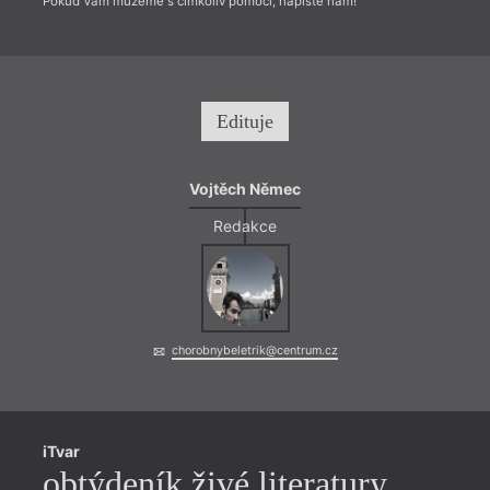
Pokud Vám můžeme s čímkoliv pomoci, napište nám!
Edituje
Vojtěch Němec
Redakce
chorobnybeletrik@centrum.cz
iTvar
obtýdeník živé literatury