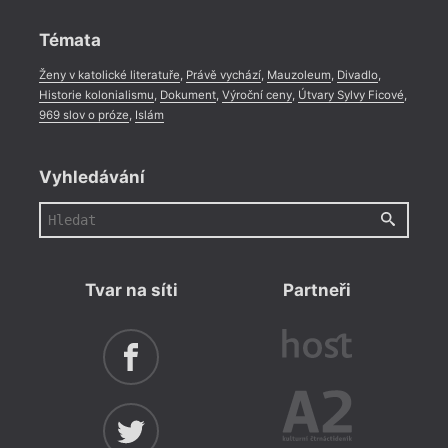
Rozhovor
,
Anketa
,
Celá rubrika
Témata
Ženy v katolické literatuře
,
Právě vychází
,
Mauzoleum
,
Divadlo
,
Historie kolonialismu
,
Dokument
,
Výroční ceny
,
Útvary Sylvy Ficové
,
969 slov o próze
,
Islám
Vyhledávání
Tvar na síti
Partneři