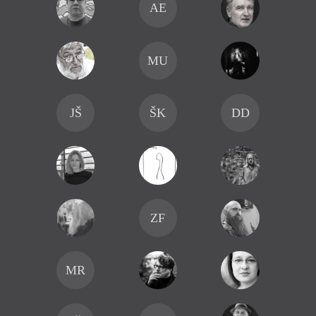
AE
MU
JŠ
ŠK
DD
ZF
MR