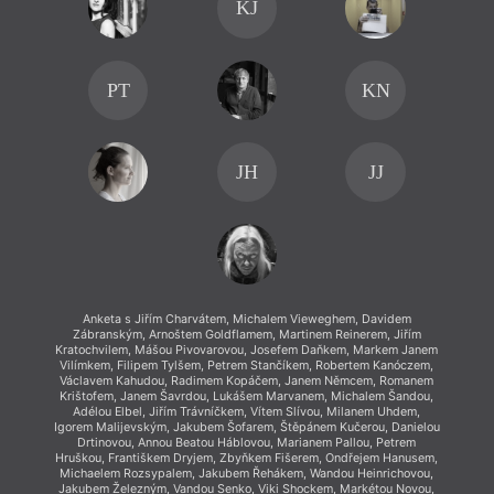
KJ
PT
KN
JH
JJ
Anketa s Jiřím Charvátem, Michalem Vieweghem, Davidem
An
Zábranským, Arnoštem Goldflamem, Martinem Reinerem, Jiřím
Záb
Kratochvilem, Mášou Pivovarovou, Josefem Daňkem, Markem Janem
Kratoc
Vilímkem, Filipem Tylšem, Petrem Stančíkem, Robertem Kanóczem,
Vilímk
Václavem Kahudou, Radimem Kopáčem, Janem Němcem, Romanem
Václa
Krištofem, Janem Šavrdou, Lukášem Marvanem, Michalem Šandou,
Krišt
Adélou Elbel, Jiřím Trávníčkem, Vítem Slívou, Milanem Uhdem,
Adél
Igorem Malijevským, Jakubem Šofarem, Štěpánem Kučerou, Danielou
Igorem 
Drtinovou, Annou Beatou Háblovou, Marianem Pallou, Petrem
Drt
Hruškou, Františkem Dryjem, Zbyňkem Fišerem, Ondřejem Hanusem,
Hruško
Michaelem Rozsypalem, Jakubem Řehákem, Wandou Heinrichovou,
Micha
Jakubem Železným, Vandou Senko, Viki Shockem, Markétou Novou,
Jakube