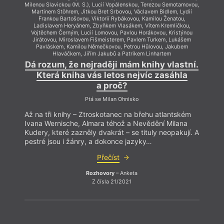
Milenou Slavickou (M. S.), Lucií Vopálenskou, Terezou Semotamovou,
Milenou
Martinem Stöhrem, Jitkou Bret Srbovou, Václavem Bidlem, Lydií
Mart
Frankou Bartošovou, Viktorií Rybákovou, Kamilou Ženatou,
Fr
Ladislavem Heryánem, Zbyňkem Vlasákem, Vítem Kremličkou,
Lad
Vojtěchem Černým, Lucií Lomovou, Pavlou Horákovou, Kristýnou
Vojt
Jirátovou, Miroslavem Fišmeisterem, Pavlem Turkem, Lukášem
Jirá
Pavláskem, Kamilou Němečkovou, Petrou Hůlovou, Jakubem
Pa
Hlaváčkem, Jiřím Jakubů a Patrikem Linhartem
Dá rozum, že nejraději mám knihy vlastní.
Dá r
Která kniha vás letos nejvíc zasáhla
K
a proč?
Ptá se Milan Ohnisko
Až na tři knihy – Ztroskotanec na břehu atlantském
Až na
Ivana Wernische, Almara téhož a Nevědění Milana
Ivana
Kudery, které zazněly dvakrát – se tituly neopakují. A
Kudery
pestré jsou i žánry, a dokonce jazyky…
pestr
Přečíst
Rozhovory
– Anketa
Z čísla 21/2021