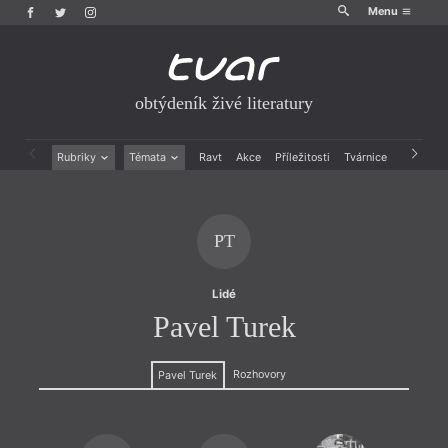
Menu
obtýdeník živé literatury
Rubriky
Témata
Ravt
Akce
Příležitosti
Tvárnice
Archiv
Beletrie
Ženy v katolické literatuře
Drobná publicistika
Právě vychází
Esejistika
Mauzoleum
PT
Recenze a reflexe
Divadlo
Reportáže
Historie kolonialismu
Rozhovory
Dokument
Lidé
Výroční ceny
Pavel Turek
Rozhovory
Pavel Turek