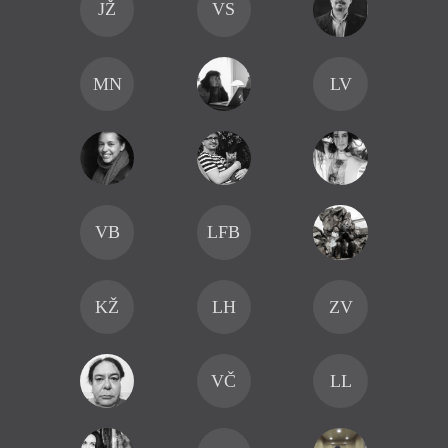
JŽ
VS
MN
LV
VB
LFB
KŽ
LH
ZV
VČ
LL