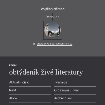
Vojtěch Němec
Redakce
chorobnybeletrik@centrum.cz
iTvar
obtýdeník živé literatury
Aktuální číslo
Tvárnice
Ravt
O časopisu Tvar
Akce
Archiv čísel