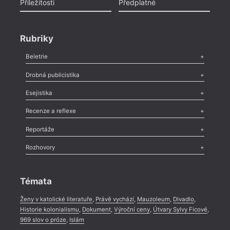
Příležitosti
Předplatné
Rubriky
Beletrie
Poezie
,
Próza
,
Dokumenty
,
Drama
,
Celá rubrika
Drobná publicistika
Odlesk
,
Zasláno
,
Nezařazené
,
Novinky v Tvaru
,
Slovo
,
Výročí
,
Esejistika
Nekrolog
,
Glosa
,
Sloupek
,
Pozvánka
,
Literární soutěž
,
Komentář
,
Celá rubrika
Esej
,
Pádlo
,
Úvaha
,
Texty
,
Studie
,
Celá rubrika
Recenze a reflexe
Recenze
,
Dvakrát
,
Horké párky
,
969 slov o próze
,
Reportáže
Méně slov o próze
,
Celá rubrika
Literární zítřky
,
Reportáž
,
Literární život
,
Divadlo
,
Kritický ohlas
,
Rozhovory
Celá rubrika
Rozhovor
,
Anketa
,
Celá rubrika
Témata
Ženy v katolické literatuře
,
Právě vychází
,
Mauzoleum
,
Divadlo
,
Historie kolonialismu
,
Dokument
,
Výroční ceny
,
Útvary Sylvy Ficové
,
969 slov o próze
,
Islám