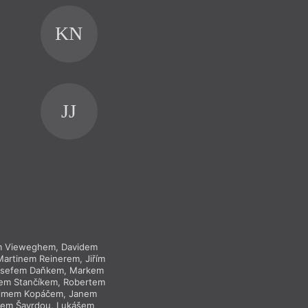
KN
PT
JJ
em Vieweghem, Davidem
Anketa s Jiřím Cha
artinem Reinerem, Jiřím
Zábranským, Arnoštem
Josefem Daňkem, Markem
Kratochvilem, Mášou
rem Stančíkem, Robertem
Janem Vilímkem, Fili
dimem Kopáčem, Janem
Kanóczem, Václave
em Šavrdou, Lukášem
Němcem, Romanem 