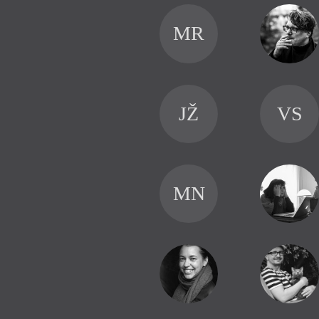
MR
JŽ
VS
MN