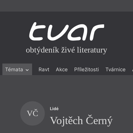
obtýdeník živé literatury
Témata
Ravt
Akce
Příležitosti
Tvárnice
ické literatuře
icistika
zí
Lidé
eflexe
VČ
Vojtěch Černý
onialismu