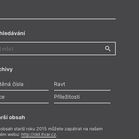
hledávání
MV
chivy
MR
těná čísla
Ravt
ce
Příležitosti
JD
arší obsah
 obsah starší roku 2015 můžete zapátrat na našem
rém webu:
http://old.itvar.cz
.