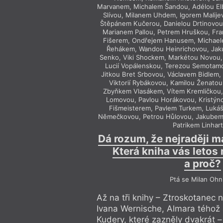
Marvanem, Michalem Šandou, Adélou Elbe
Slívou, Milanem Uhdem, Igorem Malij
Štěpánem Kučerou, Danielou Drtinovou
Marianem Pallou, Petrem Hruškou, Fr
Fišerem, Ondřejem Hanusem, Michae
Řehákem, Wandou Heinrichovou, Ja
Senko, Viki Shockem, Markétou Novou, 
Lucií Vopálenskou, Terezou Semotam
Jitkou Bret Srbovou, Václavem Bidlem,
Viktorií Rybákovou, Kamilou Ženato
Zbyňkem Vlasákem, Vítem Kremličkou,
Lomovou, Pavlou Horákovou, Kristýno
Fišmeisterem, Pavlem Turkem, Luká
Němečkovou, Petrou Hůlovou, Jakubem 
Patrikem Linhar
Dá rozum, že nejraději m
Která kniha vás letos 
a proč?
Ptá se Milan Ohn
Až na tři knihy – Ztroskotanec
Ivana Wernische, Almara téhož
Kudery, které zazněly dvakrát – 