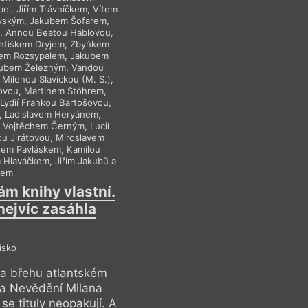
l, Jiřím Trávníčkem, Vítem
Marvanem, Michalem Šand
evským, Jakubem Šofarem,
Slívou, Milanem Uhdem
, Annou Beatou Háblovou,
Štěpánem Kučerou, Dan
antiškem Dryjem, Zbyňkem
Marianem Pallou, Petr
lem Rozsypalem, Jakubem
Fišerem, Ondřejem Ha
kubem Železným, Vandou
Řehákem, Wandou Hei
Milenou Slavickou (M. S.),
Senko, Viki Shockem, Ma
ovou, Martinem Stöhrem,
Lucií Vopálenskou, T
 Lydií Frankou Bartošovou,
Jitkou Bret Srbovou, V
u, Ladislavem Heryánem,
Viktorií Rybákovou, 
 Vojtěchem Černým, Lucií
Zbyňkem Vlasákem, Vít
u Jirátovou, Miroslavem
Lomovou, Pavlou Horá
šem Pavláskem, Kamilou
Fišmeisterem, Pavle
Hlaváčkem, Jiřím Jakubů a
Němečkovou, Petrou Hůl
tem
ám knihy vlastní.
Dá rozum, že ne
nejvíc zasáhla
Která kniha 
isko
P
 na břehu atlantském
Až na tři knihy – Z
 a Nevědění Milana
Ivana Wernische, A
se tituly neopakují. A
Kudery, které zazněl