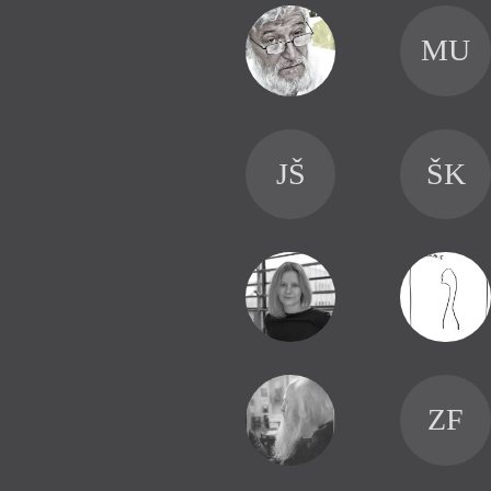
MU
JŠ
ŠK
ZF