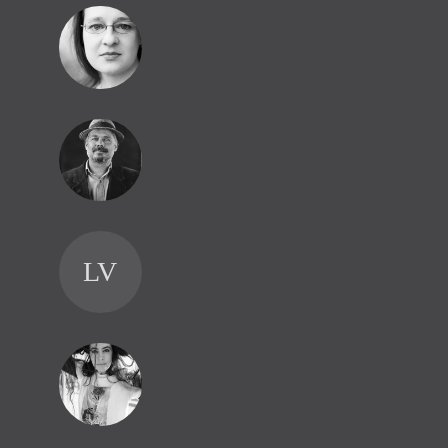
MR
JŽ
LV
MN