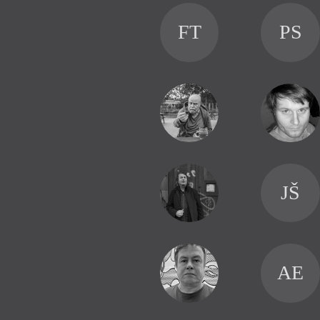
FT
PS
JŠ
AE