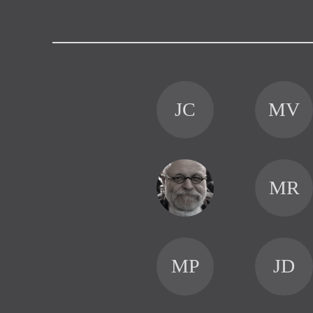
Výroční cen
JC
MV
MR
MP
JD