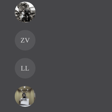
VB
ZV
KŽ
LL