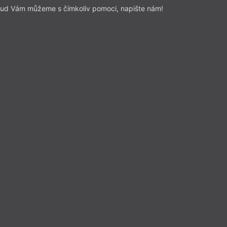
ud Vám můžeme s čímkoliv pomoci, napište nám!
PS
RK
JŠ
AE