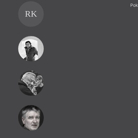
Pok
RK
FT