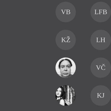
VB
LFB
KŽ
LH
VČ
KJ