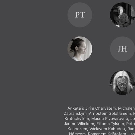
PT
JH
Anketa s Jiřím Charvátem, Michal
Zábranským, Arnoštem Goldflamem, M
Kratochvilem, Mášou Pivovarovou, 
Janem Vilímkem, Filipem Tylšem, Pet
Kanóczem, Václavem Kahudou, Ra
Němcem, Romanem Krištofem, Jan