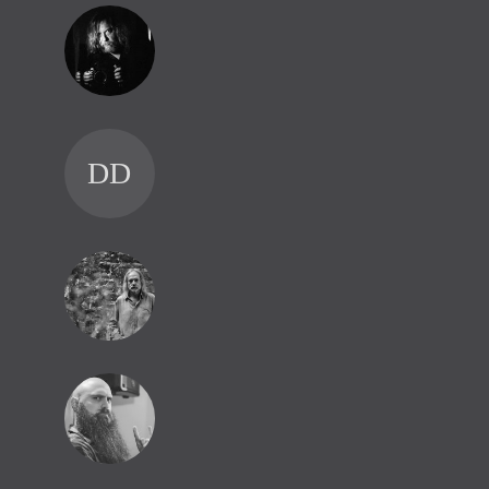
DD
JŠ