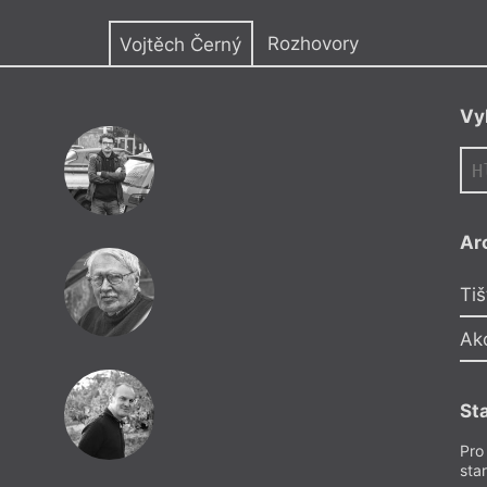
y
Rozhovory
Vojtěch Černý
Vy
JC
Ar
Tiš
Ak
MP
St
Pro
sta