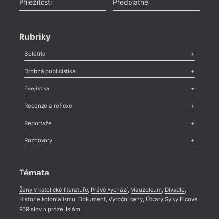
Příležitosti
Předplatné
Rubriky
Beletrie
Poezie
,
Próza
,
Dokumenty
,
Drama
,
Celá rubrika
Drobná publicistika
Odlesk
,
Zasláno
,
Nezařazené
,
Novinky v Tvaru
,
Slovo
,
Výročí
,
Esejistika
Nekrolog
,
Glosa
,
Sloupek
,
Pozvánka
,
Literární soutěž
,
Komentář
,
Celá rubrika
Esej
,
Pádlo
,
Úvaha
,
Texty
,
Studie
,
Celá rubrika
Recenze a reflexe
Recenze
,
Dvakrát
,
Horké párky
,
969 slov o próze
,
Reportáže
Méně slov o próze
,
Celá rubrika
Literární zítřky
,
Reportáž
,
Literární život
,
Divadlo
,
Kritický ohlas
,
Rozhovory
Celá rubrika
Rozhovor
,
Anketa
,
Celá rubrika
Témata
Ženy v katolické literatuře
,
Právě vychází
,
Mauzoleum
,
Divadlo
,
Historie kolonialismu
,
Dokument
,
Výroční ceny
,
Útvary Sylvy Ficové
,
969 slov o próze
,
Islám