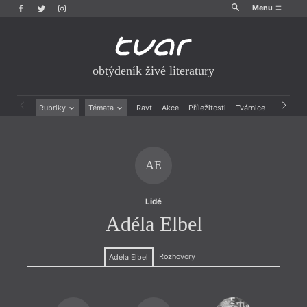
Menu
obtýdeník živé literatury
Rubriky
Témata
Ravt
Akce
Příležitosti
Tvárnice
Archiv
Beletrie
Ženy v katolické literatuře
Drobná publicistika
Právě vychází
Esejistika
Mauzoleum
AE
Recenze a reflexe
Divadlo
Reportáže
Historie kolonialismu
Rozhovory
Dokument
Lidé
Výroční ceny
Adéla Elbel
Rozhovory
Adéla Elbel