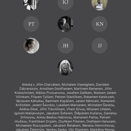
KJ
PT
KN
JH
JJ
Anketa s Jiřím Charvátem, Michalem Vieweghem, Davidem
An
Zábranským, Arnoštem Goldflamem, Martinem Reinerem, Jiřím
Záb
Kratochvilem, Mášou Pivovarovou, Josefem Daňkem, Markem Janem
Kratoc
Vilímkem, Filipem Tylšem, Petrem Stančíkem, Robertem Kanóczem,
Vilímk
Václavem Kahudou, Radimem Kopáčem, Janem Němcem, Romanem
Václa
Krištofem, Janem Šavrdou, Lukášem Marvanem, Michalem Šandou,
Krišt
Adélou Elbel, Jiřím Trávníčkem, Vítem Slívou, Milanem Uhdem,
Adél
Igorem Malijevským, Jakubem Šofarem, Štěpánem Kučerou, Danielou
Igorem 
Drtinovou, Annou Beatou Háblovou, Marianem Pallou, Petrem
Drt
Hruškou, Františkem Dryjem, Zbyňkem Fišerem, Ondřejem Hanusem,
Hruško
Michaelem Rozsypalem, Jakubem Řehákem, Wandou Heinrichovou,
Micha
Jakubem Železným, Vandou Senko, Viki Shockem, Markétou Novou,
Jakube