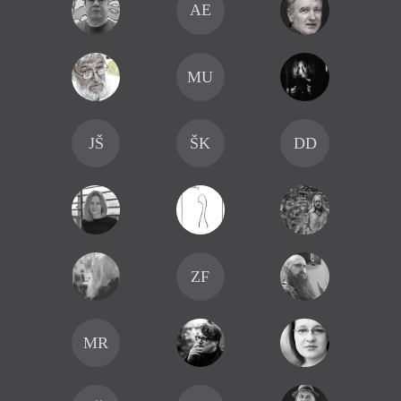
AE
MU
JŠ
ŠK
DD
ZF
MR