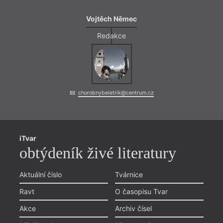
Vojtěch Němec
Redakce
chorobnybeletrik@centrum.cz
iTvar
obtýdeník živé literatury
Aktuální číslo
Tvárnice
Ravt
O časopisu Tvar
Akce
Archiv čísel