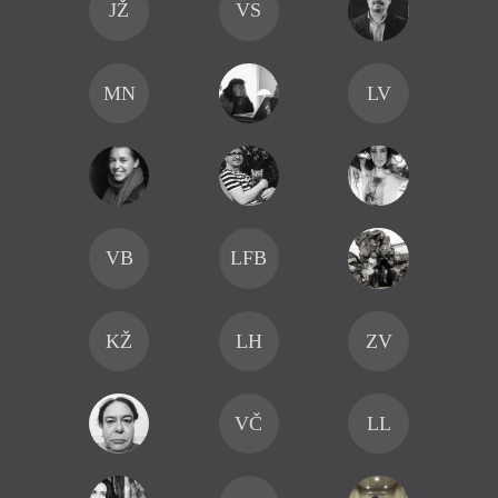
JŽ
VS
MN
LV
VB
LFB
KŽ
LH
ZV
VČ
LL