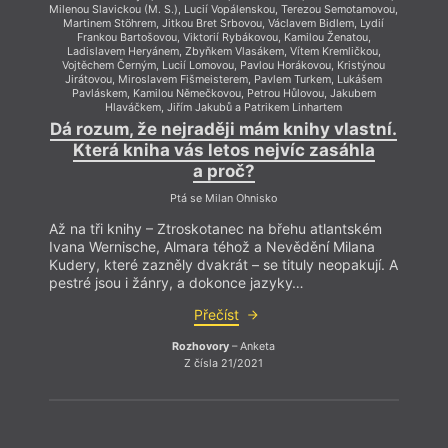
Milenou Slavickou (M. S.), Lucií Vopálenskou, Terezou Semotamovou,
Milenou
Martinem Stöhrem, Jitkou Bret Srbovou, Václavem Bidlem, Lydií
Mart
Frankou Bartošovou, Viktorií Rybákovou, Kamilou Ženatou,
Fr
Ladislavem Heryánem, Zbyňkem Vlasákem, Vítem Kremličkou,
Lad
Vojtěchem Černým, Lucií Lomovou, Pavlou Horákovou, Kristýnou
Vojt
Jirátovou, Miroslavem Fišmeisterem, Pavlem Turkem, Lukášem
Jirá
Pavláskem, Kamilou Němečkovou, Petrou Hůlovou, Jakubem
Pa
Hlaváčkem, Jiřím Jakubů a Patrikem Linhartem
Dá rozum, že nejraději mám knihy vlastní.
Dá r
Která kniha vás letos nejvíc zasáhla
K
a proč?
Ptá se Milan Ohnisko
Až na tři knihy – Ztroskotanec na břehu atlantském
Až na
Ivana Wernische, Almara téhož a Nevědění Milana
Ivana
Kudery, které zazněly dvakrát – se tituly neopakují. A
Kudery
pestré jsou i žánry, a dokonce jazyky…
pestr
Přečíst
Rozhovory
– Anketa
Z čísla 21/2021